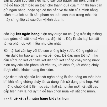
sản là công sức làm việc hăng say của người làm nên, chính vì
thế để bảo đảm bảo an toàn cho thành quả của mình thì bạn cần
gửi ngân hàng, hoặc bạn có thể bảo vệ tài sản của mình bằng
cách mua két sắt.là sản phẩm an toàn cần thiết trong mỗi nhà
máy xí nghiệp và các đơn vị kinh doanh.
các loại
két ngân hàng
hiện nay được ưa chuộng trên thị trường
bao gồm: két sắt khoá vân tay, điện tử, . Đây là các loại két sắt
tốt và phù hợp với nhiều nhu cầu nhất.
Bề mặt két vân tay với lớp sơn chống trầy xước. Công nghệ sơn
hiện đại đảm bảo an toàn và bền đẹp. Để đáp ứng tốt hơn nhu
cầu sử dụng két vân tay, két điện tử, két chống cháy trong nước
hiện nay các sản phẩm két vân tay, két điện tử, két chống cháy
được nhiều khách hàng tìm kiếm.
đặc điểm nổi bật của két sắt ngân hàng là tính năng an toàn bền
bỉ. khả năng chống cháy tốt và dung tích sử dụng phù hợp. Với
những chuỗi đại lý liên tục cập nhật sản phẩm mới. Két sắt cao
cấp hiện nay là nơi uy tín để bạn chọn mua két sắt cho mình.
>>>
thuê két sắt ngân hàng bidv tại hcm