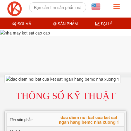
ĐỔI MÃ
SẢN PHẨM
ĐẠI LÝ
THÔNG SỐ KỸ THUẬT
dac diem noi bat cua ket sat
Tên sản phẩm
ngan hang bemc nha xuong 1