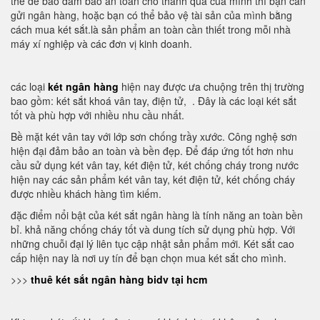
thế để bảo đảm bảo an toàn cho thành quả của mình thì bạn cần
gửi ngân hàng, hoặc bạn có thể bảo vệ tài sản của mình bằng
cách mua két sắt.là sản phẩm an toàn cần thiết trong mỗi nhà
máy xí nghiệp và các đơn vị kinh doanh.
các loại
két ngân hàng
hiện nay được ưa chuộng trên thị trường
bao gồm: két sắt khoá vân tay, điện tử, . Đây là các loại két sắt
tốt và phù hợp với nhiều nhu cầu nhất.
Bề mặt két vân tay với lớp sơn chống trầy xước. Công nghệ sơn
hiện đại đảm bảo an toàn và bền đẹp. Để đáp ứng tốt hơn nhu
cầu sử dụng két vân tay, két điện tử, két chống cháy trong nước
hiện nay các sản phẩm két vân tay, két điện tử, két chống cháy
được nhiều khách hàng tìm kiếm.
đặc điểm nổi bật của két sắt ngân hàng là tính năng an toàn bền
bỉ. khả năng chống cháy tốt và dung tích sử dụng phù hợp. Với
những chuỗi đại lý liên tục cập nhật sản phẩm mới. Két sắt cao
cấp hiện nay là nơi uy tín để bạn chọn mua két sắt cho mình.
>>>
thuê két sắt ngân hàng bidv tại hcm