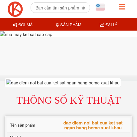
ĐỔI MÃ
SẢN PHẨM
ĐẠI LÝ
THÔNG SỐ KỸ THUẬT
dac diem noi bat cua ket sat
Tên sản phẩm
ngan hang bemc xuat khau