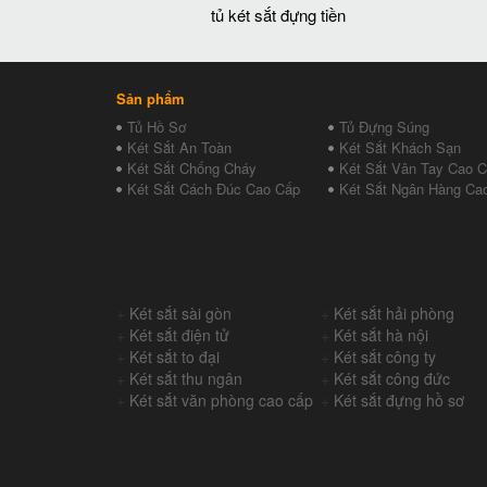
tủ két sắt đựng tiền
Sản phẩm
Tủ Hồ Sơ
Tủ Đựng Súng
Két Sắt An Toàn
Két Sắt Khách Sạn
Két Sắt Chống Cháy
Két Sắt Vân Tay Cao 
Két Sắt Cách Đúc Cao Cấp
Két Sắt Ngân Hàng Ca
+
Két sắt sài gòn
+
Két sắt hải phòng
+
Két sắt điện tử
+
Két sắt hà nội
+
Két sắt to đại
+
Két sắt công ty
+
Két sắt thu ngân
+
Két sắt công đức
+
Két sắt văn phòng cao cấp
+
Két sắt đựng hồ sơ