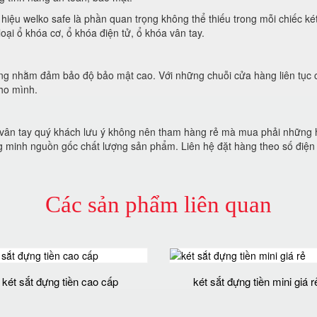
iệu welko safe là phần quan trọng không thể thiếu trong mỗi chiếc két
oại ổ khóa cơ, ổ khóa điện tử, ổ khóa vân tay.
iêng nhằm đảm bảo độ bảo mật cao. Với những chuỗi cửa hàng liên tục
cho mình.
vân tay quý khách lưu ý không nên tham hàng rẻ mà mua phải những 
g minh nguồn gốc chất lượng sản phẩm. Liên hệ đặt hàng theo số điệ
Các sản phẩm liên quan
két sắt đựng tiền cao cấp
két sắt đựng tiền mini giá r