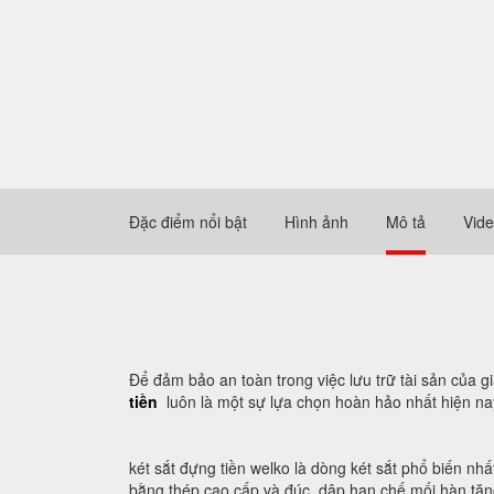
Đặc điểm nổi bật
Hình ảnh
Mô tả
Vid
Để đảm bảo an toàn trong việc lưu trữ tài sản của g
tiền
luôn là một sự lựa chọn hoàn hảo nhất hiện na
két sắt đựng tiền welko là dòng két sắt phổ biến nh
bằng thép cao cấp và đúc, dập hạn chế mối hàn tăn