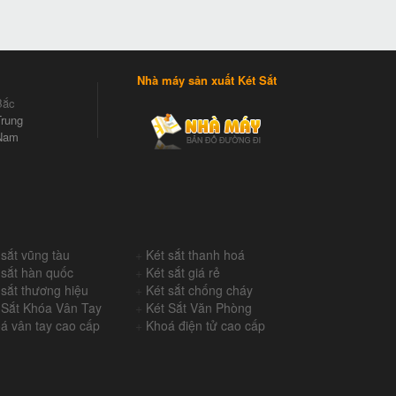
Nhà máy sản xuất Két Sắt
Bắc
rung
Nam
 sắt vũng tàu
+
Két sắt thanh hoá
 sắt hàn quốc
+
Két sắt giá rẻ
 sắt thương hiệu
+
Két sắt chống cháy
 Sắt Khóa Vân Tay
+
Két Sắt Văn Phòng
á vân tay cao cấp
+
Khoá điện tử cao cấp