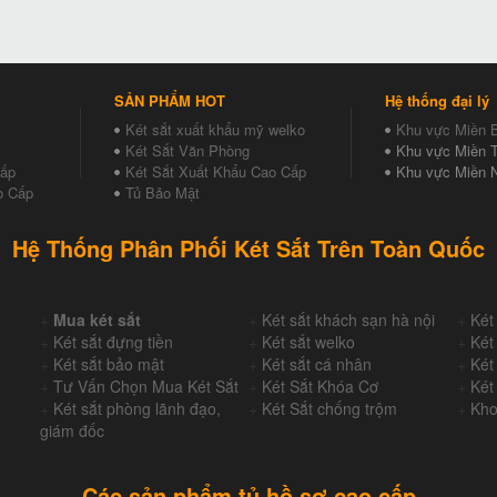
SẢN PHẨM HOT
Hệ thống đại lý
Két sắt xuất khẩu mỹ welko
Khu vực Miền 
Két Sắt Văn Phòng
Khu vực Miền T
Cấp
Két Sắt Xuất Khẩu Cao Cấp
Khu vực Miền 
o Cấp
Tủ Bảo Mật
Hệ Thống Phân Phối Két Sắt Trên Toàn Quốc
+
Mua két sắt
+
Két sắt khách sạn hà nội
+
Két
+
Két sắt đựng tiền
+
Két sắt welko
+
Két
+
Két sắt bảo mật
+
Két sắt cá nhân
+
Két
+
Tư Vấn Chọn Mua Két Sắt
+
Két Sắt Khóa Cơ
+
Két
+
Két sắt phòng lãnh đạo,
+
Két Sắt chống trộm
+
Kho
giám đốc
Các sản phẩm tủ hồ sơ cao cấp