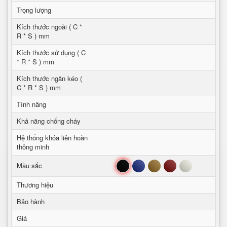
Trọng lượng
Kích thước ngoài ( C *
R * S ) mm
Kích thước sử dụng ( C
* R * S ) mm
Kích thước ngăn kéo (
C * R * S ) mm
Tính năng
Khả năng chống cháy
Hệ thống khóa liên hoàn
thông minh
Đen
Xanh
Nâu
Đỏ
Trắng
Mầu sắc
Thương hiệu
Bảo hành
Giá