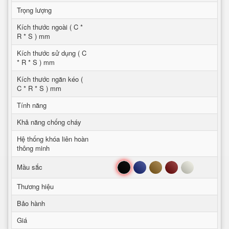
Trọng lượng
Kích thước ngoài ( C *
R * S ) mm
Kích thước sử dụng ( C
* R * S ) mm
Kích thước ngăn kéo (
C * R * S ) mm
Tính năng
Khả năng chống cháy
Hệ thống khóa liên hoàn
thông minh
Đen
Xanh
Nâu
Đỏ
Trắng
Mầu sắc
Thương hiệu
Bảo hành
Giá