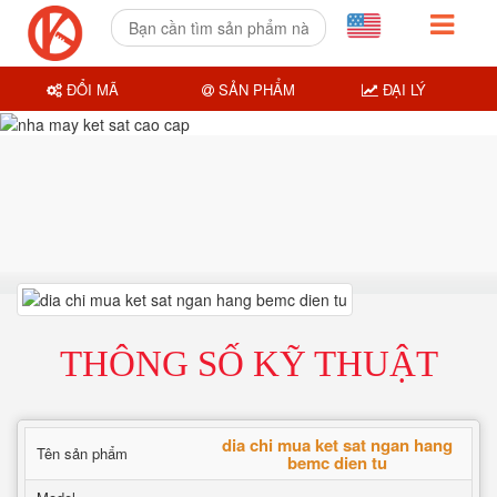
ĐỔI MÃ
SẢN PHẨM
ĐẠI LÝ
THÔNG SỐ KỸ THUẬT
dia chi mua ket sat ngan hang
Tên sản phẩm
bemc dien tu