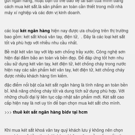
gửi ngân hàng, hoặc bạn có thể bảo vệ tài sản của mình bằng
cách mua két sắt.là sản phẩm an toàn cần thiết trong mỗi nhà
máy xí nghiệp và các đơn vị kinh doanh.
các loại
két ngân hàng
hiện nay được ưa chuộng trên thị trường
bao gồm: két sắt khoá vân tay, điện tử, . Đây là các loại két sắt
tốt và phù hợp với nhiều nhu cầu nhất.
Bề mặt két vân tay với lớp sơn chống trầy xước. Công nghệ sơn
hiện đại đảm bảo an toàn và bền đẹp. Để đáp ứng tốt hơn nhu
cầu sử dụng két vân tay, két điện tử, két chống cháy trong nước
hiện nay các sản phẩm két vân tay, két điện tử, két chống cháy
được nhiều khách hàng tìm kiếm.
đặc điểm nổi bật của két sắt ngân hàng là tính năng an toàn bền
bỉ. khả năng chống cháy tốt và dung tích sử dụng phù hợp. Với
những chuỗi đại lý liên tục cập nhật sản phẩm mới. Két sắt cao
cấp hiện nay là nơi uy tín để bạn chọn mua két sắt cho mình.
>>>
thuê két sắt ngân hàng bidv tại hcm
Khi mua két sắt khoá vân tay quý khách lưu ý không nên chọn