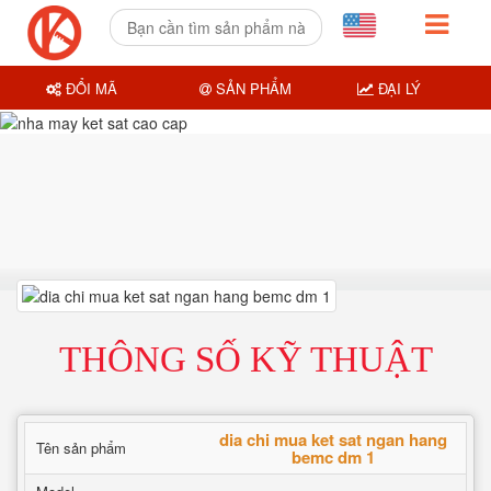
ĐỔI MÃ
SẢN PHẨM
ĐẠI LÝ
THÔNG SỐ KỸ THUẬT
dia chi mua ket sat ngan hang
Tên sản phẩm
bemc dm 1