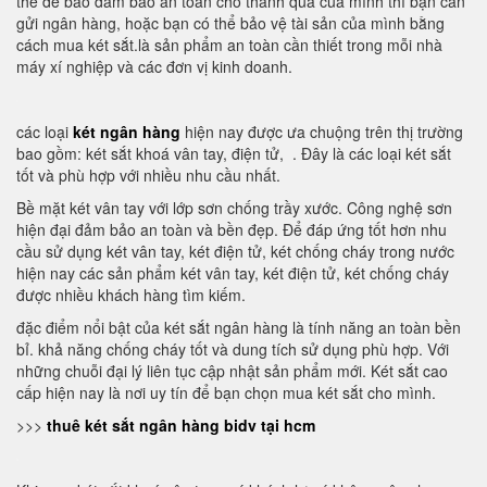
thế để bảo đảm bảo an toàn cho thành quả của mình thì bạn cần
gửi ngân hàng, hoặc bạn có thể bảo vệ tài sản của mình bằng
cách mua két sắt.là sản phẩm an toàn cần thiết trong mỗi nhà
máy xí nghiệp và các đơn vị kinh doanh.
các loại
két ngân hàng
hiện nay được ưa chuộng trên thị trường
bao gồm: két sắt khoá vân tay, điện tử, . Đây là các loại két sắt
tốt và phù hợp với nhiều nhu cầu nhất.
Bề mặt két vân tay với lớp sơn chống trầy xước. Công nghệ sơn
hiện đại đảm bảo an toàn và bền đẹp. Để đáp ứng tốt hơn nhu
cầu sử dụng két vân tay, két điện tử, két chống cháy trong nước
hiện nay các sản phẩm két vân tay, két điện tử, két chống cháy
được nhiều khách hàng tìm kiếm.
đặc điểm nổi bật của két sắt ngân hàng là tính năng an toàn bền
bỉ. khả năng chống cháy tốt và dung tích sử dụng phù hợp. Với
những chuỗi đại lý liên tục cập nhật sản phẩm mới. Két sắt cao
cấp hiện nay là nơi uy tín để bạn chọn mua két sắt cho mình.
>>>
thuê két sắt ngân hàng bidv tại hcm