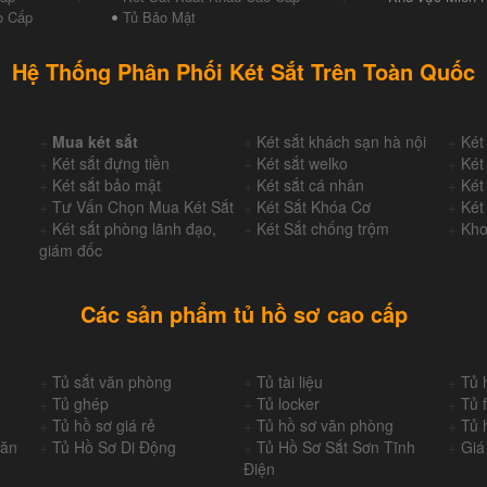
o Cấp
Tủ Bảo Mật
Hệ Thống Phân Phối Két Sắt Trên Toàn Quốc
+
Mua két sắt
+
Két sắt khách sạn hà nội
+
Két
+
Két sắt đựng tiền
+
Két sắt welko
+
Két
+
Két sắt bảo mật
+
Két sắt cá nhân
+
Két
+
Tư Vấn Chọn Mua Két Sắt
+
Két Sắt Khóa Cơ
+
Két
+
Két sắt phòng lãnh đạo,
+
Két Sắt chống trộm
+
Kho
giám đốc
Các sản phẩm tủ hồ sơ cao cấp
+
Tủ sắt văn phòng
+
Tủ tài liệu
+
Tủ 
+
Tủ ghép
+
Tủ locker
+
Tủ f
+
Tủ hồ sơ giá rẻ
+
Tủ hồ sơ văn phòng
+
Tủ 
Văn
+
Tủ Hồ Sơ Di Động
+
Tủ Hồ Sơ Sắt Sơn Tĩnh
+
Giá
Điện