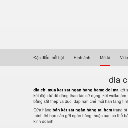
Đặc điểm nổi bật
Hình ảnh
Mô tả
Vid
dia 
dia chi mua ket sat ngan hang bemc doi ma
két 
két điện tử dễ dàng thao tác sử dụng. két welko âm
bằng sắt thép và đúc, dập hạn chế mối hàn tăng tín
Cửa hàng
bán két sắt ngân hàng tại hcm
trang bị
mình thì bạn cần gửi ngân hàng, hoặc bạn có thể bả
kinh doanh.