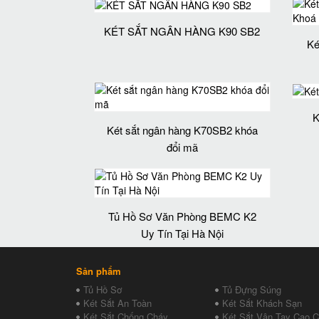
KÉT SẮT NGÂN HÀNG K90 SB2
Ké
K
Két sắt ngân hàng K70SB2 khóa
đổi mã
Tủ Hồ Sơ Văn Phòng BEMC K2
Uy Tín Tại Hà Nội
Sản phẩm
Tủ Hồ Sơ
Tủ Đựng Súng
Két Sắt An Toàn
Két Sắt Khách Sạn
Két Sắt Chống Cháy
Két Sắt Vân Tay Cao 