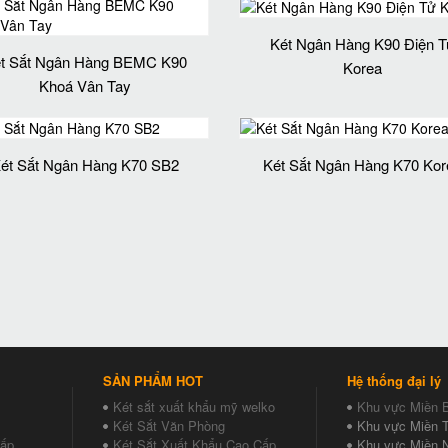
Két Ngân Hàng K90 Điện T
t Sắt Ngân Hàng BEMC K90
Korea
Khoá Vân Tay
ét Sắt Ngân Hàng K70 SB2
Két Sắt Ngân Hàng K70 Kor
SẢN PHẨM HOT
Hệ thống đại lý
Két sắt xuất khẩu mỹ welko
Khu vực Miền 
Két Sắt Văn Phòng
Khu vực Miền T
Cấp
Két Sắt Xuất Khẩu Cao Cấp
Khu vực Miền 