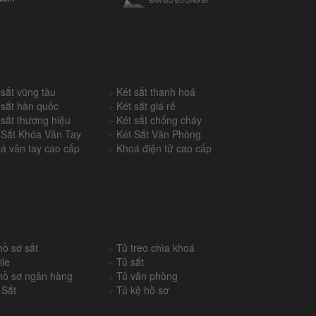
 sắt vũng tàu
+
Két sắt thanh hoá
 sắt hàn quốc
+
Két sắt giá rẻ
 sắt thương hiệu
+
Két sắt chống cháy
 Sắt Khóa Vân Tay
+
Két Sắt Văn Phòng
á vân tay cao cấp
+
Khoá điện tử cao cấp
hồ sơ sắt
+
Tủ treo chìa khoá
ile
+
Tủ sắt
hồ sơ ngân hàng
+
Tủ văn phòng
 Sắt
+
Tủ kệ hồ sơ