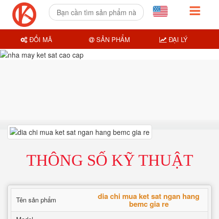
ĐỔI MÃ
SẢN PHẨM
ĐẠI LÝ
THÔNG SỐ KỸ THUẬT
dia chi mua ket sat ngan hang
Tên sản phẩm
bemc gia re