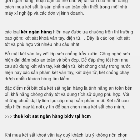
gửi ngân hàng, hoặc bạn có thể bảo vệ tài sản của mình bằng
cách mua két sắt.là sản phẩm an toàn cần thiết trong mỗi nhà
máy xí nghiệp và các đơn vị kinh doanh.
các loại
két ngân hàng
hiện nay được ưa chuộng trên thị trường
bao gồm: két sắt khoá vân tay, điện tử, . Đây là các loại két sắt
tốt và phù hợp với nhiều nhu cầu nhất.
Bề mặt két vân tay với lớp sơn chống trầy xước. Công nghệ sơn
hiện đại đảm bảo an toàn và bền đẹp. Để đáp ứng tốt hơn nhu
cầu sử dụng két vân tay, két điện tử, két chống cháy trong nước
hiện nay các sản phẩm két vân tay, két điện tử, két chống cháy
được nhiều khách hàng tìm kiếm.
đặc điểm nổi bật của két sắt ngân hàng là tính năng an toàn bền
bỉ. khả năng chống cháy tốt và dung tích sử dụng phù hợp. Với
những chuỗi đại lý liên tục cập nhật sản phẩm mới. Két sắt cao
cấp hiện nay là nơi uy tín để bạn chọn mua két sắt cho mình.
>>>
thuê két sắt ngân hàng bidv tại hcm
Khi mua két sắt khoá vân tay quý khách lưu ý không nên chọn