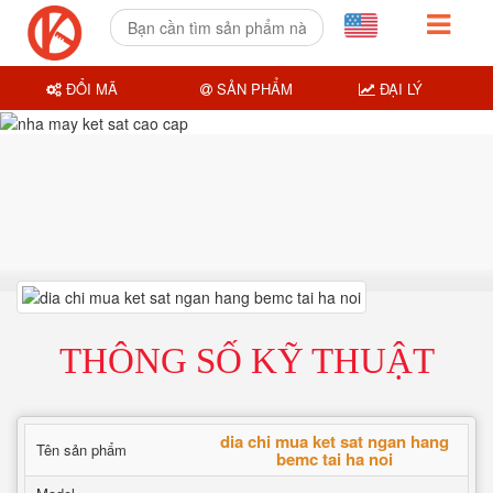
ĐỔI MÃ
SẢN PHẨM
ĐẠI LÝ
THÔNG SỐ KỸ THUẬT
dia chi mua ket sat ngan hang
Tên sản phẩm
bemc tai ha noi