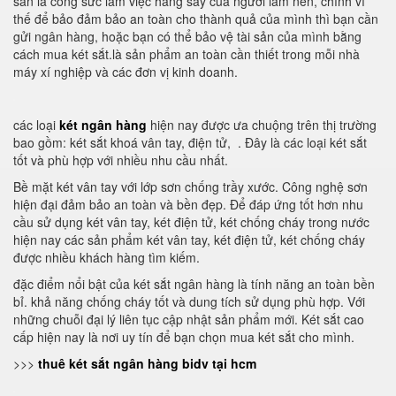
sản là công sức làm việc hăng say của người làm nên, chính vì
thế để bảo đảm bảo an toàn cho thành quả của mình thì bạn cần
gửi ngân hàng, hoặc bạn có thể bảo vệ tài sản của mình bằng
cách mua két sắt.là sản phẩm an toàn cần thiết trong mỗi nhà
máy xí nghiệp và các đơn vị kinh doanh.
các loại
két ngân hàng
hiện nay được ưa chuộng trên thị trường
bao gồm: két sắt khoá vân tay, điện tử, . Đây là các loại két sắt
tốt và phù hợp với nhiều nhu cầu nhất.
Bề mặt két vân tay với lớp sơn chống trầy xước. Công nghệ sơn
hiện đại đảm bảo an toàn và bền đẹp. Để đáp ứng tốt hơn nhu
cầu sử dụng két vân tay, két điện tử, két chống cháy trong nước
hiện nay các sản phẩm két vân tay, két điện tử, két chống cháy
được nhiều khách hàng tìm kiếm.
đặc điểm nổi bật của két sắt ngân hàng là tính năng an toàn bền
bỉ. khả năng chống cháy tốt và dung tích sử dụng phù hợp. Với
những chuỗi đại lý liên tục cập nhật sản phẩm mới. Két sắt cao
cấp hiện nay là nơi uy tín để bạn chọn mua két sắt cho mình.
>>>
thuê két sắt ngân hàng bidv tại hcm