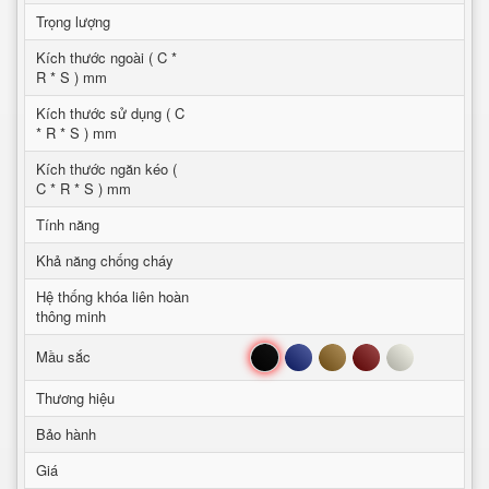
Trọng lượng
Kích thước ngoài ( C *
R * S ) mm
Kích thước sử dụng ( C
* R * S ) mm
Kích thước ngăn kéo (
C * R * S ) mm
Tính năng
Khả năng chống cháy
Hệ thống khóa liên hoàn
thông minh
Đen
Xanh
Nâu
Đỏ
Trắng
Mầu sắc
Thương hiệu
Bảo hành
Giá