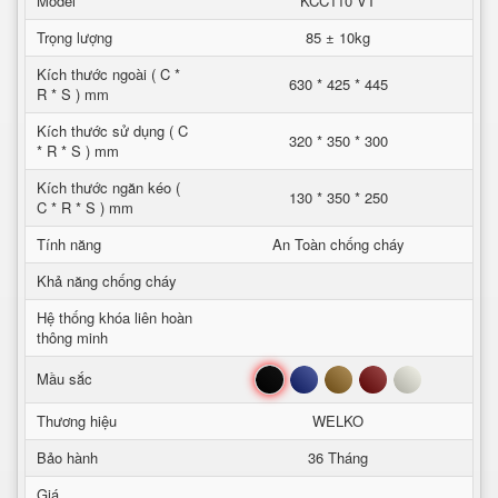
Model
KCC110 VT
Trọng lượng
85 ± 10kg
Kích thước ngoài ( C *
630 * 425 * 445
R * S ) mm
Kích thước sử dụng ( C
320 * 350 * 300
* R * S ) mm
Kích thước ngăn kéo (
130 * 350 * 250
C * R * S ) mm
Tính năng
An Toàn chống cháy
Khả năng chống cháy
Hệ thống khóa liên hoàn
thông minh
Đen
Xanh
Nâu
Đỏ
Trắng
Mầu sắc
Thương hiệu
WELKO
Bảo hành
36 Tháng
Giá