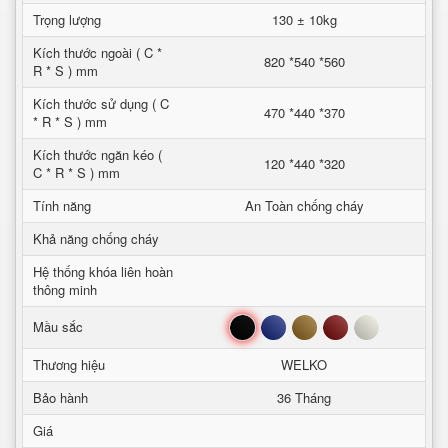
Trọng lượng
130 ± 10kg
Kích thước ngoài ( C *
820 *540 *560
R * S ) mm
Kích thước sử dụng ( C
470 *440 *370
* R * S ) mm
Kích thước ngăn kéo (
120 *440 *320
C * R * S ) mm
Tính năng
An Toàn chống cháy
Khả năng chống cháy
Hệ thống khóa liên hoàn
thông minh
Đen
Xanh
Nâu
Đỏ
Trắng
Mầu sắc
Thương hiệu
WELKO
Bảo hành
36 Tháng
Giá