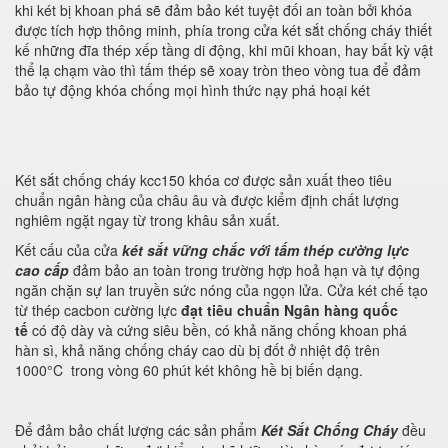
khi két bị khoan phá sẽ đảm bảo két tuyệt đối an toàn bởi khóa
được tích hợp thông minh, phía trong cửa két sắt chống cháy thiết
kế những đĩa thép xếp tầng di động, khi mũi khoan, hay bất kỳ vật
thể lạ chạm vào thì tấm thép sẽ xoay tròn theo vòng tua để đảm
bảo tự động khóa chống mọi hình thức nạy phá hoại két
Két sắt chống cháy kcc150 khóa cơ được sản xuất theo tiêu
chuẩn ngân hàng của châu âu và được kiểm định chất lượng
nghiêm ngặt ngay từ trong khâu sản xuất.
Kết cấu của cửa
két sắt vững chắc với tấm thép cường lực
cao cấp
đảm bảo an toàn trong trường hợp hoả hạn và tự động
ngăn chặn sự lan truyền sức nóng của ngọn lửa. Cửa két chế tạo
từ thép cacbon cường lực
đạt tiêu chuẩn Ngân hàng quốc
tế
có độ dày và cứng siêu bền, có khả năng chống khoan phá
hàn sì, khả năng chống cháy cao dù bị đốt ở nhiệt độ trên
1000°C trong vòng 60 phút két không hề bị biến dạng.
Để đảm bảo chất lượng các sản phẩm
Két Sắt Chống Cháy
đều