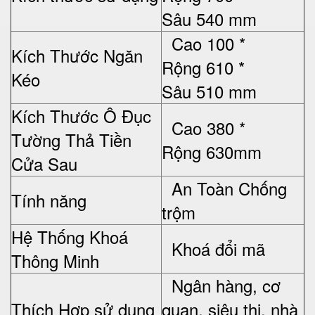
Sâu
54
0 mm
Cao
1
00
*
Kích Thước Ngăn
Rộng
61
0 *
Kéo
Sâu
51
0 mm
Kích Thước Ô Đục
Cao
380
*
Tường Thả Tiền
Rộng
630mm
Cửa Sau
An Toàn Chống
Tính năng
trộm
Hệ Thống Khoá
Khoá đổi mã
Thông Minh
Ngân hàng, cơ
Thích Hợp sử dụng
quan, siêu thị, nhà