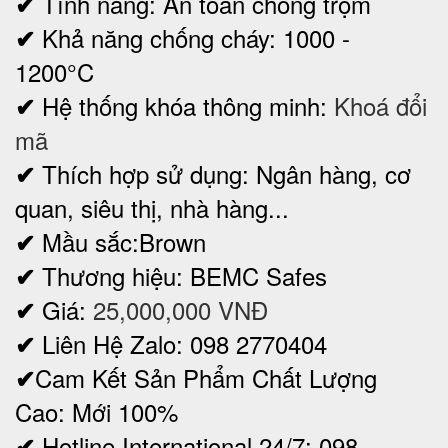
Tính năng: An toàn chống trộm
✔
Khả năng chống cháy: 1000 -
✔
1200°C
Hệ thống khóa thông minh:
Khoá đổi
✔
mã
Thích hợp sử dụng: Ngân hàng, cơ
✔
quan, siêu thị, nhà hàng...
Mầu sắc:Brown
✔
Thương hiệu: BEMC Safes
✔
Giá:
25,000,000 VNĐ
✔
Liên Hệ Zalo: 098 2770404
✔
Cam Kết Sản Phẩm Chất Lượng
✔
Cao: Mới 100%
Hotline International 24/7: 098
✔