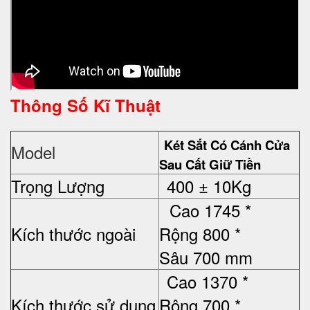
Thông Số Kĩ Thuật
Két Sắt Có Cánh Cửa
Model
Sau Cất Giữ Tiền
Trọng Lượng
400 ± 10Kg
Cao
17
45
*
Kích thước ngoài
Rộng
80
0 *
Sâu
70
0 mm
Cao
1370
*
Kích thước sử dụng
Rộng
700
*