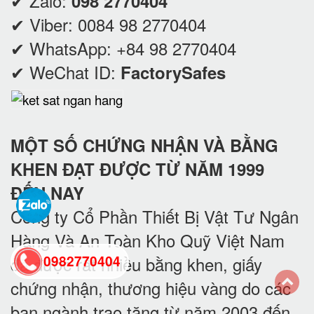
✔ Zalo:
098 2770404
✔ Viber:
0084 98 2770404
✔ WhatsApp:
+84 98 2770404
✔ WeChat ID:
FactorySafes
MỘT SỐ CHỨNG NHẬN VÀ BẰNG
KHEN ĐẠT ĐƯỢC TỪ NĂM 1999
ĐẾN NAY
Công ty Cổ Phần Thiết Bị Vật Tư Ngân
Hàng Và An Toàn Kho Quỹ Việt Nam
0982770404
đã được rất nhiều bằng khen, giấy
chứng nhận, thương hiệu vàng do các
back
ban ngành trao tặng từ năm 2003 đến