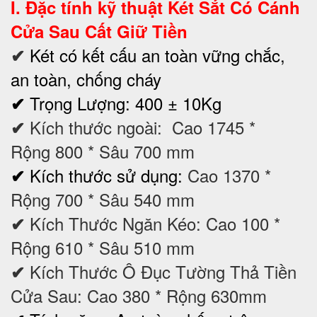
I. Đặc tính kỹ thuật
Két Sắt Có Cánh
Cửa Sau Cất Giữ Tiền
Két có kết cấu an toàn vững chắc,
✔
an toàn, chống cháy
Trọng Lượng: 400 ± 10Kg
✔
Kích thước ngoài:
Cao
17
45
*
✔
Rộng
80
0 * Sâu
70
0 mm
Kích thước sử dụng:
Cao
1370
*
✔
Rộng
700
* Sâu
54
0 mm
Kích Thước Ngăn Kéo:
Cao
1
00
*
✔
Rộng
61
0 * Sâu
51
0 mm
Kích Thước Ô Đục Tường Thả Tiền
✔
Cửa Sau
:
Cao
380
* Rộng
630mm