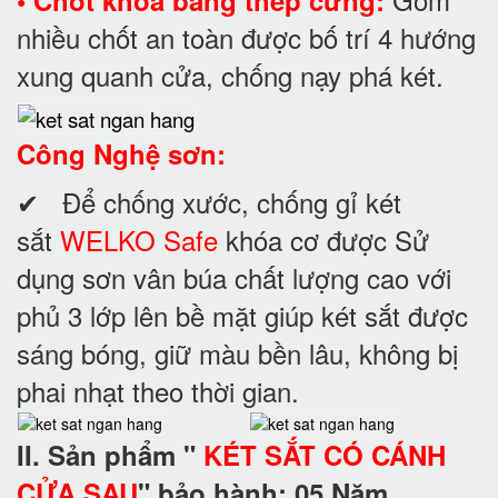
• Chốt khóa bằng thép cứng:
nhiều chốt an toàn được bố trí 4 hướng
xung quanh cửa, chống nạy phá két.
Công Nghệ sơn:
✔ Để chống xước, chống gỉ két
sắt
WELKO Safe
khóa cơ được Sử
dụng sơn vân búa chất lượng cao với
phủ 3 lớp lên bề mặt giúp két sắt được
sáng bóng, giữ màu bền lâu, không bị
phai nhạt theo thời gian.
II. Sản phẩm "
KÉT SẮT CÓ CÁNH
CỬA SAU
" bảo hành: 05 Năm