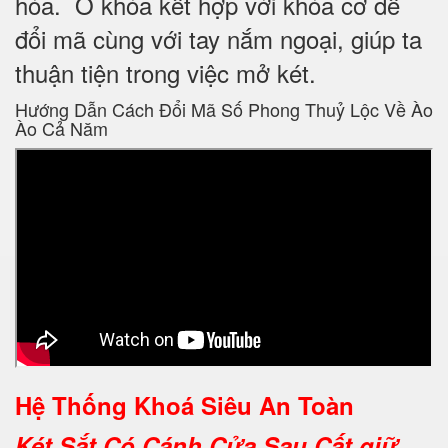
hóa. Ổ khóa kết hợp với khóa cơ dễ
đổi mã cùng với tay nắm ngoại, giúp ta
thuận tiện trong việc mở két.
Hướng Dẫn Cách Đổi Mã Số Phong Thuỷ Lộc Về Ào
Ào Cả Năm
Hệ Thống Khoá Siêu An Toàn
Két Sắt Có Cánh Cửa Sau
Cất giữ