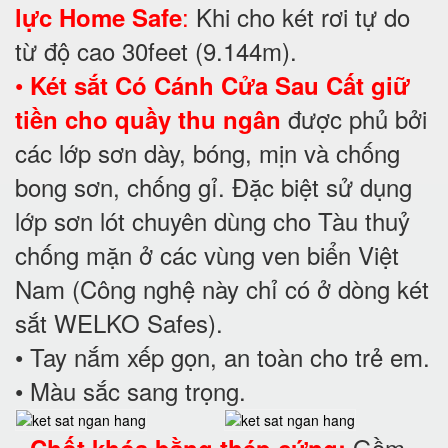
:
Khi cho két rơi tự do
lực Home Safe
từ độ cao 30feet (9.144m).
•
Két sắt
Có Cánh Cửa Sau
Cất giữ
được phủ bởi
tiền cho quầy thu ngân
các lớp sơn dày, bóng, mịn và chống
bong sơn, chống gỉ. Đặc biệt sử dụng
lớp sơn lót chuyên dùng cho Tàu thuỷ
chống mặn ở các vùng ven biển Việt
Nam (Công nghệ này chỉ có ở dòng két
sắt WELKO Safes).
• Tay nắm xếp gọn, an toàn cho trẻ em.
• Màu sắc sang trọng.
Gồm