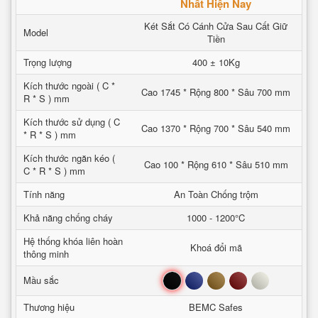
Nhất Hiện Nay
Két Sắt Có Cánh Cửa Sau Cất Giữ
Model
Tiền
Trọng lượng
400 ± 10Kg
Kích thước ngoài ( C *
Cao 1745 * Rộng 800 * Sâu 700 mm
R * S ) mm
Kích thước sử dụng ( C
Cao 1370 * Rộng 700 * Sâu 540 mm
* R * S ) mm
Kích thước ngăn kéo (
Cao 100 * Rộng 610 * Sâu 510 mm
C * R * S ) mm
Tính năng
An Toàn Chống trộm
Khả năng chống cháy
1000 - 1200°C
Hệ thống khóa liên hoàn
Khoá đổi mã
thông minh
Đen
Xanh
Nâu
Đỏ
Trắng
Mầu sắc
Thương hiệu
BEMC Safes