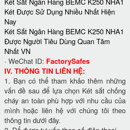
Két Sắt Ngân Hàng BEMC K250 NHA1
Két Được Sử Dụng Nhiều Nhất Hiện
Nay
Két Sắt Ngân Hàng BEMC K250 NHA1
Được Người Tiêu Dùng Quan Tâm
Nhất VN
· WeChat ID:
FactorySafes
IV. THÔNG TIN LIÊN HỆ:
1. Bạn có thể tham khảo thêm những
vấn đề sau để lựa chọn Két sắt chống
cháy an toàn phù hợp với nhu cầu của
mình hoặc liên hệ với chúng tôi theo
thông tin dưới đây.
2. Để được tư vấn theo số điện thoại