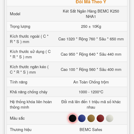
Đổi Mã Theo Ý
Két Sắt Ngân Hàng BEMC K250
Model
NHA1
Trọng lượng
250 ± 10Kg
Kích thước ngoài ( C *
Cao 1320 * Rộng 760 * Sâu * 650 mm
R * S ) mm
Kích thước sử dụng ( C
Cao 950 * Rộng 640 * Sâu 440 mm
* R * S ) mm
Kích thước ngăn kéo (
Cao 100 * Rộng 560 * Sâu 400 mm
C * R * S ) mm
Tính năng
An Toàn Chống trộm
Khả năng chống cháy
1000 - 1200°C
Hệ thống khóa liên hoàn
Đổi mã lên đến 1 triệu mã số khác
thông minh
nhau
Đen
Xanh
Nâu
Đỏ
Trắng
Mầu sắc
Thương hiệu
BEMC Safes