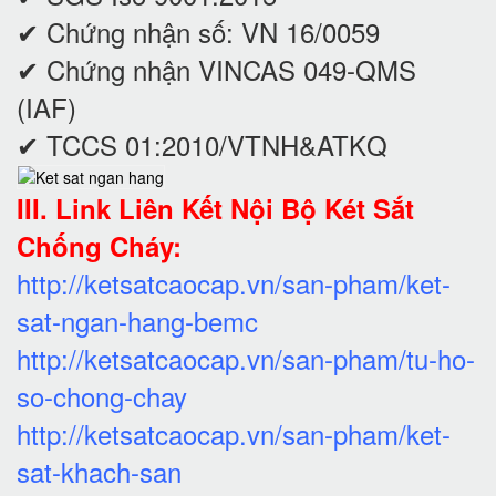
✔ Chứng nhận số: VN 16/0059
✔ Chứng nhận VINCAS 049-QMS
(IAF)
✔ TCCS 01:2010/VTNH&ATKQ
III. Link Liên Kết Nội Bộ Két Sắt
Chống Cháy:
http://ketsatcaocap.vn/san-pham/ket-
sat-ngan-hang-bemc
http://ketsatcaocap.vn/san-pham/tu-ho-
so-chong-chay
http://ketsatcaocap.vn/san-pham/ket-
sat-khach-san