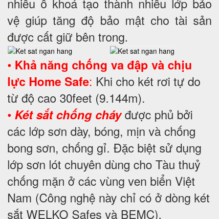
nhiều ổ khoá tạo thành nhiều lớp bảo
vệ giúp tăng độ bảo mật cho tài sản
được cất giữ bên trong.
•
Khả năng chống va đập và chịu
:
Khi cho két rơi tự do
lực Home Safe
từ độ cao 30feet (9.144m).
•
được phủ bởi
Két sắt chống cháy
các lớp sơn dày, bóng, mịn và chống
bong sơn, chống gỉ. Đặc biệt sử dụng
lớp sơn lót chuyên dùng cho Tàu thuỷ
chống mặn ở các vùng ven biển Việt
Nam (Công nghệ này chỉ có ở dòng két
sắt WELKO Safes và BEMC).