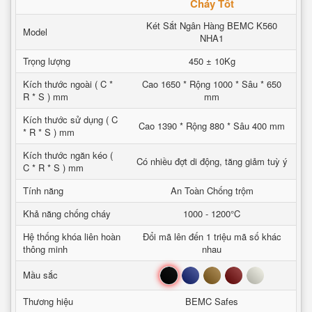
Cháy Tốt
Két Sắt Ngân Hàng BEMC K560
Model
NHA1
Trọng lượng
450 ± 10Kg
Kích thước ngoài ( C *
Cao 1650 * Rộng 1000 * Sâu * 650
R * S ) mm
mm
Kích thước sử dụng ( C
Cao 1390 * Rộng 880 * Sâu 400 mm
* R * S ) mm
Kích thước ngăn kéo (
Có nhiều đợt di động, tăng giảm tuỳ ý
C * R * S ) mm
Tính năng
An Toàn Chống trộm
Khả năng chống cháy
1000 - 1200°C
Hệ thống khóa liên hoàn
Đổi mã lên đến 1 triệu mã số khác
thông minh
nhau
Đen
Xanh
Nâu
Đỏ
Trắng
Mầu sắc
Thương hiệu
BEMC Safes