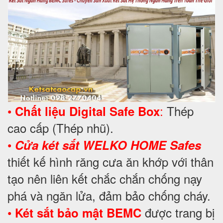
•
:
Thép
Chất liệu Digital Safe Box
cao cấp (Thép nhũ).
•
Cửa két sắt WELKO HOME Safes
thiết kế hình răng cưa ăn khớp với thân
tạo nên liên kết chắc chắn chống nạy
phá và ngăn lửa, đảm bảo chống cháy.
•
được trang bị
Két sắt bảo mật BEMC