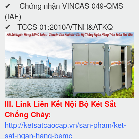
✔ Chứng nhận VINCAS 049-QMS
(IAF)
✔ TCCS 01:2010/VTNH&ATKQ
III. Link Liên Kết Nội Bộ Két Sắt
Chống Cháy:
http://ketsatcaocap.vn/san-pham/ket-
sat-ngan-hang-bemc