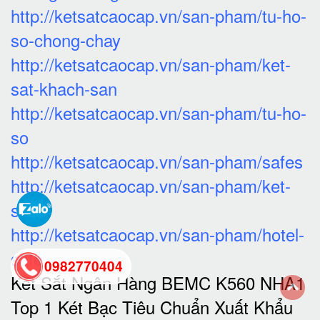
http://ketsatcaocap.vn/san-pham/tu-ho-
so-chong-chay
http://ketsatcaocap.vn/san-pham/ket-
sat-khach-san
http://ketsatcaocap.vn/san-pham/tu-ho-
so
http://ketsatcaocap.vn/san-pham/safes
http://ketsatcaocap.vn/san-pham/ket-
sat
http://ketsatcaocap.vn/san-pham/hotel-
safe
0982770404
Két Sắt Ngân Hàng BEMC K560 NHA1
Top 1 Két Bạc Tiêu Chuẩn Xuất Khẩu
back