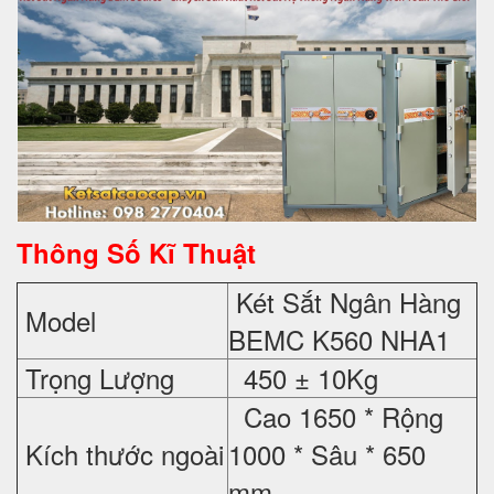
Thông Số Kĩ Thuật
Két Sắt Ngân Hàng
Model
BEMC K560 NHA1
Trọng Lượng
450 ± 10Kg
Cao 1650 * Rộng
Kích thước ngoài
1000 * Sâu * 650
mm