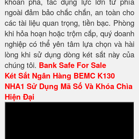
khoan phá, tác dụng lực lớn từ phía
ngoài đảm bảo chắc chắn, an toàn cho
các tài liệu quan trọng, tiền bạc. Phòng
khi hỏa hoạn hoặc trộm cắp, quý doanh
nghiệp có thể yên tâm lựa chọn và hài
lòng khi sử dụng dòng két sắt này của
chúng tôi.
Bank Safe For Sale
Két Sắt Ngân Hàng BEMC K130
NHA1 Sử Dụng Mã Số Và Khóa Chìa
Hiện Đại