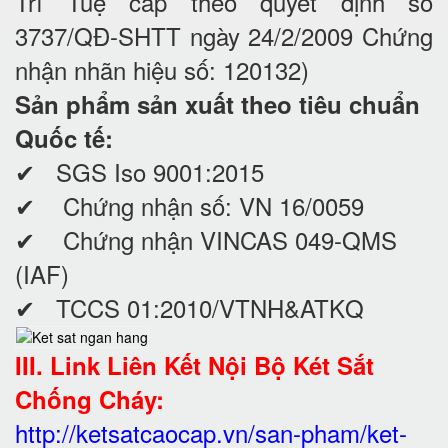
Trí Tuệ cấp theo quyết định số
3737/QĐ-SHTT ngày 24/2/2009 Chứng
nhận nhãn hiệu số: 120132)
Sản phẩm sản xuất theo tiêu chuẩn
Quốc tế:
✔ SGS Iso 9001:2015
✔ Chứng nhận số: VN 16/0059
✔ Chứng nhận VINCAS 049-QMS
(IAF)
✔ TCCS 01:2010/VTNH&ATKQ
III. Link Liên Kết Nội Bộ Két Sắt
Chống Cháy:
http://ketsatcaocap.vn/san-pham/ket-