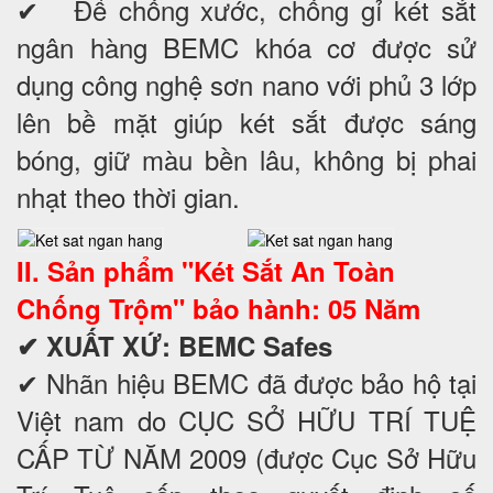
✔ Để chống xước, chống gỉ két sắt
ngân hàng BEMC khóa cơ được sử
dụng công nghệ sơn nano với phủ 3 lớp
lên bề mặt giúp két sắt được sáng
bóng, giữ màu bền lâu, không bị phai
nhạt theo thời gian.
II. Sản phẩm "Két Sắt An Toàn
Chống Trộm" bảo hành: 05 Năm
✔
XUẤT XỨ: BEMC Safes
✔ Nhãn hiệu BEMC đã được bảo hộ tại
Việt nam do CỤC SỞ HỮU TRÍ TUỆ
CẤP TỪ NĂM 2009 (được Cục Sở Hữu