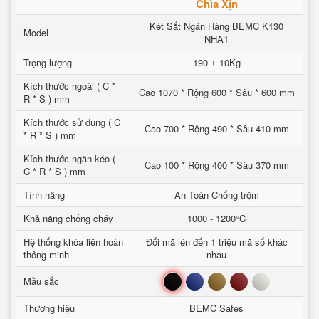
Chìa Xịn
Két Sắt Ngân Hàng BEMC K130
Model
NHA1
Trọng lượng
190 ± 10Kg
Kích thước ngoài ( C *
Cao 1070 * Rộng 600 * Sâu * 600 mm
R * S ) mm
Kích thước sử dụng ( C
Cao 700 * Rộng 490 * Sâu 410 mm
* R * S ) mm
Kích thước ngăn kéo (
Cao 100 * Rộng 400 * Sâu 370 mm
C * R * S ) mm
Tính năng
An Toàn Chống trộm
Khả năng chống cháy
1000 - 1200°C
Hệ thống khóa liên hoàn
Đổi mã lên đến 1 triệu mã số khác
thông minh
nhau
Đen
Xanh
Nâu
Đỏ
Trắng
Mầu sắc
Thương hiệu
BEMC Safes