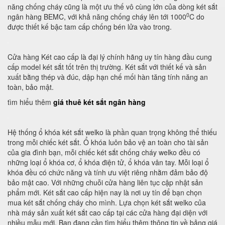
năng chống cháy cũng là một ưu thế vô cùng lớn của dòng két sắt
0
ngân hàng BEMC, với khả năng chống cháy lên tới 1000
C do
được thiết kế bậc tam cấp chống bén lửa vào trong.
Cửa hàng Két cao cấp là đại lý chính hãng uy tín hàng đầu cung
cấp model két sắt tốt trên thị trường. Két sắt với thiết kế và sản
xuất bằng thép và đúc, dập hạn chế mối hàn tăng tính năng an
toàn, bảo mật.
tìm hiểu thêm
giá thuê két sắt ngân hàng
Hệ thống ổ khóa két sắt welko là phần quan trọng không thể thiếu
trong mỗi chiếc két sắt. Ổ khóa luôn bảo vệ an toàn cho tài sản
của gia đình bạn, mỗi chiếc két sắt chống cháy welko đều có
những loại ổ khóa cơ, ổ khóa điện tử, ổ khóa vân tay. Mỗi loại ổ
khóa đều có chức năng và tính ưu việt riêng nhằm đảm bảo độ
bảo mật cao. Với những chuỗi cửa hàng liên tục cập nhật sản
phẩm mới. Két sắt cao cấp hiện nay là nơi uy tín để bạn chọn
mua két sắt chống cháy cho mình. Lựa chọn két sắt welko của
nhà máy sản xuất két sắt cao cấp tại các cửa hàng đại diện với
nhiều mẫu mới. Bạn đang cần tìm hiểu thêm thông tin về bảng giá