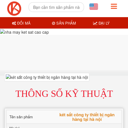
ĐỔI MÃ
SẢN PHẨM
ĐẠI LÝ
THÔNG SỐ KỸ THUẬT
két sắt công ty thiết bị ngân
Tên sản phẩm
hàng tại hà nội