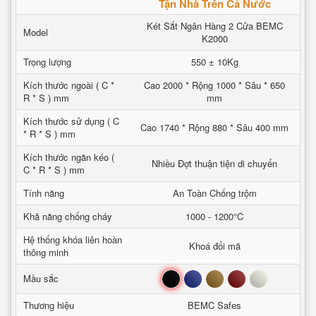
Tận Nhà Trên Cả Nước
Két Sắt Ngân Hàng 2 Cửa BEMC
Model
K2000
Trọng lượng
550 ± 10Kg
Kích thước ngoài ( C *
Cao 2000 * Rộng 1000 * Sâu * 650
R * S ) mm
mm
Kích thước sử dụng ( C
Cao 1740 * Rộng 880 * Sâu 400 mm
* R * S ) mm
Kích thước ngăn kéo (
Nhiều Đợt thuận tiện di chuyển
C * R * S ) mm
Tính năng
An Toàn Chống trộm
Khả năng chống cháy
1000 - 1200°C
Hệ thống khóa liên hoàn
Khoá đổi mã
thông minh
Đen
Xanh
Nâu
Đỏ
Trắng
Mầu sắc
Thương hiệu
BEMC Safes