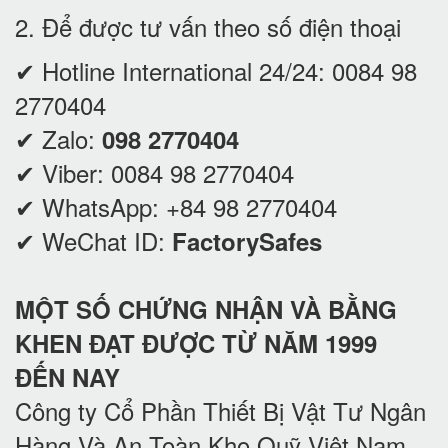
2. Để được tư vấn theo số điện thoại
✔ Hotline International 24/24:
0084 98
2770404
✔ Zalo:
098 2770404
✔ Viber:
0084 98 2770404
✔ WhatsApp:
+84 98 2770404
✔ WeChat ID:
FactorySafes
MỘT SỐ CHỨNG NHẬN VÀ BẰNG
KHEN ĐẠT ĐƯỢC TỪ NĂM 1999
ĐẾN NAY
Công ty Cổ Phần Thiết Bị Vật Tư Ngân
Hàng Và An Toàn Kho Quỹ Việt Nam