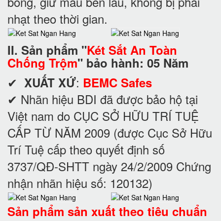
bóng, giữ màu bền lâu, không bị phai
nhạt theo thời gian.
II. Sản phẩm "
Két Sắt An Toàn
Chống Trộm
" bảo hành: 05 Năm
✔
:
XUẤT XỨ
BEMC Safes
✔ Nhãn hiệu BDI đã được bảo hộ tại
Việt nam do CỤC SỞ HỮU TRÍ TUỆ
CẤP TỪ NĂM 2009 (được Cục Sở Hữu
Trí Tuệ cấp theo quyết định số
3737/QĐ-SHTT ngày 24/2/2009 Chứng
nhận nhãn hiệu số: 120132)
Sản phẩm sản xuất theo tiêu chuẩn