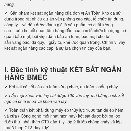
hàng.
✔ Sản phẩm két sắt ngân hàng của đơn vị An Toàn Kho đã sử
dụng trong rất nhiều dự án văn phòng cao cấp, tổ chức tín dụng,
công ty... và đều được đánh giá là sản phẩm có chất lượng
cao. Luôn là mối quan tâm hàng đầu của các tổ chức tín dụng, cơ
quan bảo mật, bởi việc đảm bảo an toàn, bảo mật cho tài
sản vàng bạc, đá quý,.. giấy tờ, khế ước quan trọng. Chính vì vậy
két sắt ngân hàng cao cấp là sự lựa chọn tin cậy của bạn.
I. Đặc tính kỹ thuật KÉT SẮT NGÂN
HÀNG BMEC
✔ Két sắt có kết cấu an toàn vững chắc, an toàn, chống cháy.
✔
Lắp một khoá vân tay cài được 100 vân tay, mở bằng cách kết
hợp cả chìa khóa và khóa vân tay.
✔ Toàn thân két phải dùng máy ép thủy lực 1000 tấn để ép hèm
và cửa ( Công nghệ mới nhất hiện nay) két sắt được bởi ba lớp
“Lớp thứ nhất thép CT3 dày 1 ly, lớp 2 là lớp chống cháy và lớp
thứ 3 thép CT3 dày 1 ly”