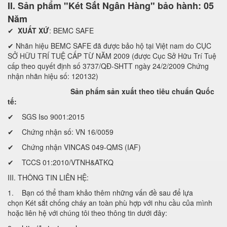
II. Sản phẩm "Két Sắt Ngân Hàng" bảo hành: 05
Năm
✔
XUẤT XỨ
: BEMC SAFE
✔ Nhãn hiệu BEMC SAFE đã được bảo hộ tại Việt nam do CỤC
SỞ HỮU TRÍ TUỆ CẤP TỪ NĂM 2009 (được Cục Sở Hữu Trí Tuệ
cấp theo quyết định số 3737/QĐ-SHTT ngày 24/2/2009 Chứng
nhận nhãn hiệu số: 120132)
Sản phẩm sản xuất theo tiêu chuẩn Quốc
tế:
✔ SGS Iso 9001:2015
✔ Chứng nhận số: VN 16/0059
✔ Chứng nhận VINCAS 049-QMS (IAF)
✔ TCCS 01:2010/VTNH&ATKQ
III. THÔNG TIN LIÊN HỆ:
1. Bạn có thể tham khảo thêm những vấn đề sau để lựa
chọn Két sắt chống cháy an toàn phù hợp với nhu cầu của mình
hoặc liên hệ với chúng tôi theo thông tin dưới đây: