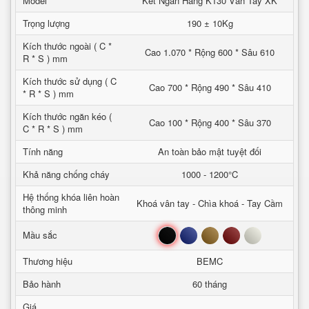
Model
Két Ngân Hàng K130 Vân Tay XK
Trọng lượng
190 ± 10Kg
Kích thước ngoài ( C *
Cao 1.070 * Rộng 600 * Sâu 610
R * S ) mm
Kích thước sử dụng ( C
Cao 700 * Rộng 490 * Sâu 410
* R * S ) mm
Kích thước ngăn kéo (
Cao 100 * Rộng 400 * Sâu 370
C * R * S ) mm
Tính năng
An toàn bảo mật tuyệt đối
Khả năng chống cháy
1000 - 1200°C
Hệ thống khóa liên hoàn
Khoá vân tay - Chìa khoá - Tay Cầm
thông minh
Đen
Xanh
Nâu
Đỏ
Trắng
Mầu sắc
Thương hiệu
BEMC
Bảo hành
60 tháng
Giá