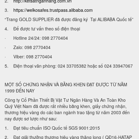
2.
http://ketsatnganhang.com.vn
3.
https://welkosafes.trustpass.alibaba.com
“Trang GOLD SUPPLIER đã được đăng ký Tại ALIBABA Quốc tế”
4. Để được tư vấn theo số điện thoại
· Hotline 24/24: 098 2770404
· Zalo: 098 2770404
· Viber: 098 2770404
5. Điện thoại văn phòng: 024 33705382 hoặc số 024 33947067
MỘT SỐ CHỨNG NHẬN VÀ BẰNG KHEN ĐẠT ĐƯỢC TỪ NĂM
1999 ĐẾN NAY
Công ty Cổ Phần Thiết Bị Vật Tư Ngân Hàng Và An Toàn Kho
Quỹ Việt Nam đã được rất nhiều bằng khen, giấy chứng nhận,
thương hiệu vàng do các ban ngành trao tặng từ năm 2003 đến
nay được sơ lược như sau:
1. Đạt tiêu chuẩn ISO Quốc tế SGS 9001:2015
2. Đạt giải thưởng thương hiệu vàng thăng long ( QĐ16-HATAP