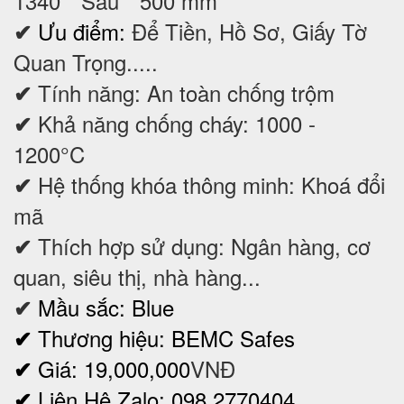
1340 * Sâu * 500 mm
Ưu điểm:
Để Tiền, Hồ Sơ, Giấy Tờ
✔
Quan Trọng.....
Tính năng: An toàn chống trộm
✔
Khả năng chống cháy: 1000 -
✔
1200°C
Hệ thống khóa thông minh: Khoá đổi
✔
mã
Thích hợp sử dụng: Ngân hàng, cơ
✔
quan, siêu thị, nhà hàng...
Mầu sắc: Blue
✔
Thương hiệu: BEMC Safes
✔
Giá: 19,000,000
VNĐ
✔
Liên Hệ Zalo: 098 2770404
✔