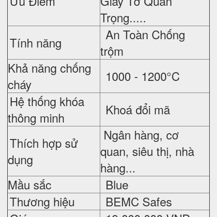
Ưu Điểm
Giấy Tờ Quan
Trọng.....
An Toàn Chống
Tính năng
trộm
Khả năng chống
1000 - 1200°C
cháy
Hệ thống khóa
Khoá đổi mã
thông minh
Ngân hàng, cơ
Thích hợp sử
quan, siêu thị, nhà
dụng
hàng...
Mầu sắc
Blue
Thương hiệu
BEMC Safes