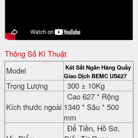
Thông Số Kĩ Thuật
Két Sắt Ngân Hàng Quầy
Model
Giao Dịch BEMC
US627
Trọng Lượng
300 ± 10Kg
Cao 627 * Rộng
Kích thước ngoài
1340 * Sâu * 500
mm
Để Tiền, Hồ Sơ,