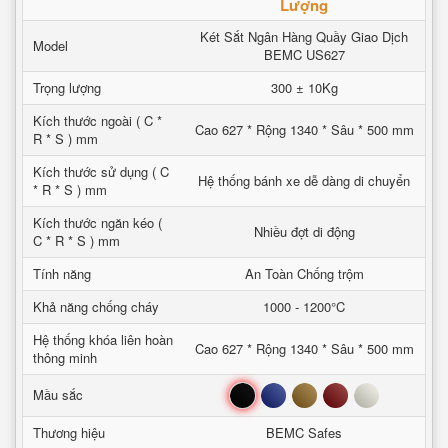
Lượng
Két Sắt Ngân Hàng Quầy Giao Dịch
Model
BEMC US627
Trọng lượng
300 ± 10Kg
Kích thước ngoài ( C *
Cao 627 * Rộng 1340 * Sâu * 500 mm
R * S ) mm
Kích thước sử dụng ( C
Hệ thống bánh xe dễ dàng di chuyển
* R * S ) mm
Kích thước ngăn kéo (
Nhiều đợt di động
C * R * S ) mm
Tính năng
An Toàn Chống trộm
Khả năng chống cháy
1000 - 1200°C
Hệ thống khóa liên hoàn
Cao 627 * Rộng 1340 * Sâu * 500 mm
thông minh
Đen
Xanh
Nâu
Đỏ
Trắng
Mầu sắc
Thương hiệu
BEMC Safes