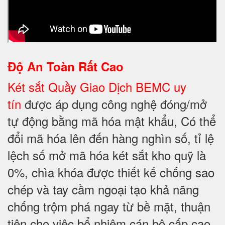
Độ An Toàn Rất Cao
Két sắt Quầy Giao Dịch BEMC uy
tín
được áp dụng công nghệ đóng/mở
tự động bằng mã hóa mật khẩu, Có thể
đổi mã hóa lên đến hàng nghìn số, tỉ lệ
lệch số mở mã hóa két sắt kho quỹ là
0%, chìa khóa được thiết kế chống sao
chép và tay cầm ngoại tạo khả năng
chống trộm phá ngay từ bề mặt, thuận
tiện cho việc bổ nhiệm cán bộ cấp cao