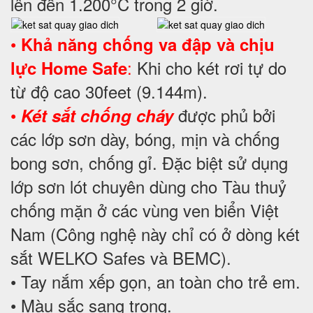
lên đến 1.200°C trong 2 giờ.
•
Khả năng chống va đập và chịu
:
Khi cho két rơi tự do
lực Home Safe
từ độ cao 30feet (9.144m).
•
được phủ bởi
Két sắt chống cháy
các lớp sơn dày, bóng, mịn và chống
bong sơn, chống gỉ. Đặc biệt sử dụng
lớp sơn lót chuyên dùng cho Tàu thuỷ
chống mặn ở các vùng ven biển Việt
Nam (Công nghệ này chỉ có ở dòng két
sắt WELKO Safes và BEMC).
• Tay nắm xếp gọn, an toàn cho trẻ em.
• Màu sắc sang trọng.