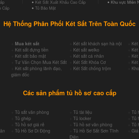
Cấp
Két Sắt Xuất Khẩu Cao Cấp
Khu vực Miền 
o Cấp
Tủ Bảo Mật
Hệ Thống Phân Phối Két Sắt Trên Toàn Quốc
+
Mua két sắt
+
Két sắt khách sạn hà nội
+
Két
+
Két sắt đựng tiền
+
Két sắt welko
+
Két
+
Két sắt bảo mật
+
Két sắt cá nhân
+
Két
+
Tư Vấn Chọn Mua Két Sắt
+
Két Sắt Khóa Cơ
+
Két
+
Két sắt phòng lãnh đạo,
+
Két Sắt chống trộm
+
Kho
giám đốc
Các sản phẩm tủ hồ sơ cao cấp
+
Tủ sắt văn phòng
+
Tủ tài liệu
+
Tủ 
+
Tủ ghép
+
Tủ locker
+
Tủ f
+
Tủ hồ sơ giá rẻ
+
Tủ hồ sơ văn phòng
+
Tủ 
Văn
+
Tủ Hồ Sơ Di Động
+
Tủ Hồ Sơ Sắt Sơn Tĩnh
+
Giá
Điện