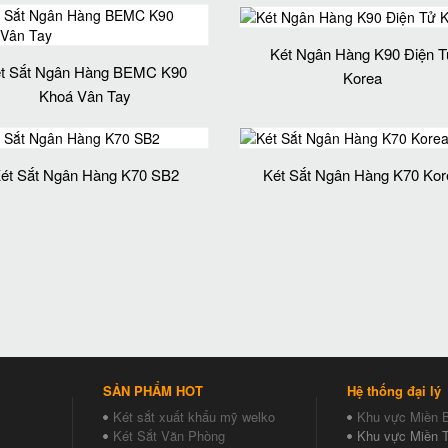
Két Ngân Hàng K90 Điện T
t Sắt Ngân Hàng BEMC K90
Korea
Khoá Vân Tay
ét Sắt Ngân Hàng K70 SB2
Két Sắt Ngân Hàng K70 Kor
SẢN PHẨM HOT
Hệ thống đại lý
Két sắt xuất khẩu mỹ welko
Khu vực Miền 
Két Sắt Văn Phòng
Khu vực Miền T