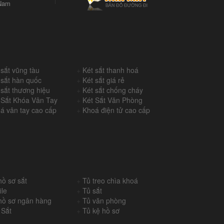
Nam
 sắt vũng tàu
+
Két sắt thanh hoá
 sắt hàn quốc
+
Két sắt giá rẻ
 sắt thương hiệu
+
Két sắt chống cháy
 Sắt Khóa Vân Tay
+
Két Sắt Văn Phòng
á vân tay cao cấp
+
Khoá điện tử cao cấp
hồ sơ sắt
+
Tủ treo chìa khoá
ile
+
Tủ sắt
hồ sơ ngân hàng
+
Tủ văn phòng
 Sắt
+
Tủ kệ hồ sơ