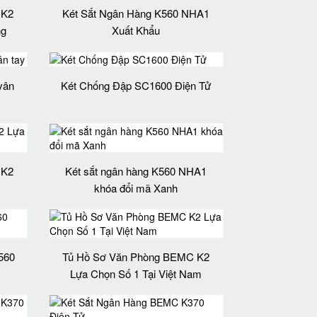
 K2
Két Sắt Ngân Hàng K560 NHA1
ng
Xuất Khẩu
vân
Két Chống Đập SC1600 Điện Tử
 K2
Két sắt ngân hàng K560 NHA1
khóa đổi mã Xanh
560
Tủ Hồ Sơ Văn Phòng BEMC K2
Lựa Chọn Số 1 Tại Việt Nam