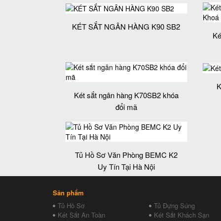
KÉT SẮT NGÂN HÀNG K90 SB2
Ké
K
Két sắt ngân hàng K70SB2 khóa
đổi mã
Tủ Hồ Sơ Văn Phòng BEMC K2
Uy Tín Tại Hà Nội
Sản phẩm
Tủ Hồ Sơ
Tủ Đựng Súng
Két Sắt An Toàn
Két Sắt Khách Sạn