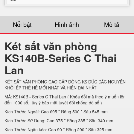
Nổi bật
Hình ảnh
Mô tả
Két sắt văn phòng
KS140B-Series C Thai
Lan
KÉT SẮT VĂN PHÒNG CAO CẤP DÒNG KS ĐÚC ĐẶC NGUYÊN
KHỐI ÉP THẾ HỆ MỚI NHẤT VÀ HIỆN ĐẠI NHẤT
MÃ: KS140B - Series C Thai Lan ( Khóa đổi mã theo ý muốn lên
đến 1000 số, tùy ý bảo mật tuyệt đối chống dò số )
Kích Thước Ngoài: Cao 695 * Rộng 500 * Sâu 545 mm
Kích Thước Sử Dụng: Cao 375 * Rộng 385 * Sâu 340 mm
Kích Thước Ngăn kéo: Cao 90 * Rộng 290 * Sâu 325 mm