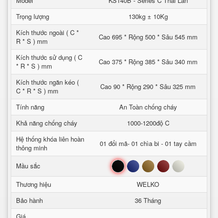
Model
KS140B - Series C Thai Lan
Trọng lượng
130kg ± 10Kg
Kích thước ngoài ( C *
Cao 695 * Rộng 500 * Sâu 545 mm
R * S ) mm
Kích thước sử dụng ( C
Cao 375 * Rộng 385 * Sâu 340 mm
* R * S ) mm
Kích thước ngăn kéo (
Cao 90 * Rộng 290 * Sâu 325 mm
C * R * S ) mm
Tính năng
An Toàn chống cháy
Khả năng chống cháy
1000-1200độ C
Hệ thống khóa liên hoàn
01 đổi mã- 01 chìa bi - 01 tay cầm
thông minh
Đen
Xanh
Nâu
Đỏ
Trắng
Mầu sắc
Thương hiệu
WELKO
Bảo hành
36 Tháng
Giá