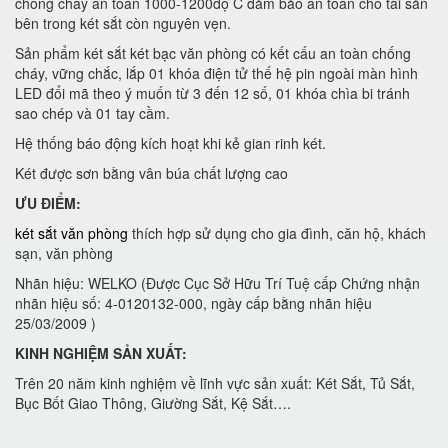
chống cháy an toàn 1000-1200độ C đảm bảo an toàn cho tài sản
bên trong két sắt còn nguyên vẹn.
Sản phẩm két sắt két bạc văn phòng có kết cấu an toàn chống
cháy, vững chắc, lắp 01 khóa điện tử thế hệ pin ngoài màn hình
LED đổi mã theo ý muốn từ 3 đến 12 số, 01 khóa chìa bi tránh
sao chép và 01 tay cầm.
Hệ thống báo động kích hoạt khi kẻ gian rinh két.
Két được sơn bằng vân búa chất lượng cao
ƯU ĐIỂM:
két sắt văn phòng
thích hợp sử dụng cho gia đình, căn hộ, khách
sạn, văn phòng
Nhãn hiệu: WELKO (Được Cục Sở Hữu Trí Tuệ cấp Chứng nhận
nhãn hiệu số: 4-0120132-000, ngày cấp bằng nhãn hiệu
25/03/2009 )
KINH NGHIỆM SẢN XUẤT:
Trên 20 năm kinh nghiệm về lĩnh vực sản xuất: Két Sắt, Tủ Sắt,
Bục Bốt Giao Thông, Giường Sắt, Kệ Sắt….