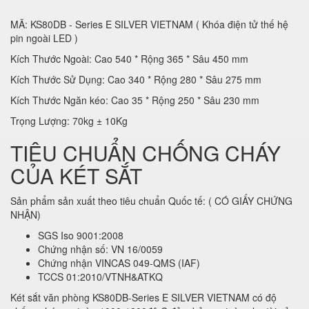
MÃ: KS80DB - Series E SILVER VIETNAM ( Khóa điện tử thế hệ
pin ngoài LED )
Kích Thước Ngoài: Cao 540 * Rộng 365 * Sâu 450 mm
Kích Thước Sử Dụng: Cao 340 * Rộng 280 * Sâu 275 mm
Kích Thước Ngăn kéo: Cao 35 * Rộng 250 * Sâu 230 mm
Trọng Lượng: 70kg ± 10Kg
TIÊU CHUẨN CHỐNG CHÁY
CỦA KÉT SẮT
Sản phẩm sản xuất theo tiêu chuẩn Quốc tế: ( CÓ GIẤY CHỨNG
NHẬN)
SGS Iso 9001:2008
Chứng nhận số: VN 16/0059
Chứng nhận VINCAS 049-QMS (IAF)
TCCS 01:2010/VTNH&ATKQ
Két sắt văn phòng KS80DB-Series E SILVER VIETNAM có độ