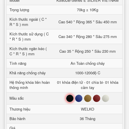
Model
KS80DB-Series E SILVER VIETNAM
Trọng lượng
70kg ± 10Kg
Kích thước ngoài ( C *
Cao 540 * Rộng 365 * Sâu 450 mm
R * S ) mm
Kích thước sử dụng ( C
Cao 340 * Rộng 280 * Sâu 275 mm
* R * S ) mm
Kích thước ngăn kéo (
Cao 35 * Rộng 250 * Sâu 230 mm
C * R * S ) mm
Tính năng
An Toàn chống cháy
Khả năng chống cháy
1000-1200độ C
Hệ thống khóa liên hoàn
01 khóa điện tử - 01 chìa bi- 01 khóa
thông minh
cầm tay
Đen
Xanh
Nâu
Đỏ
Trắng
Mầu sắc
Thương hiệu
WELKO
Bảo hành
36 Tháng
Giá