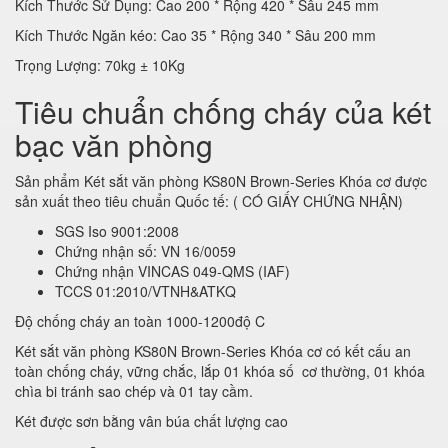
Kích Thước Sử Dụng: Cao 200 * Rộng 420 * Sâu 245 mm
Kích Thước Ngăn kéo: Cao 35 * Rộng 340 * Sâu 200 mm
Trọng Lượng: 70kg ± 10Kg
Tiêu chuẩn chống cháy của két
bạc văn phòng
Sản phẩm Két sắt văn phòng KS80N Brown-Series Khóa cơ được
sản xuất theo tiêu chuẩn Quốc tế: ( CÓ GIẤY CHỨNG NHẬN)
SGS Iso 9001:2008
Chứng nhận số: VN 16/0059
Chứng nhận VINCAS 049-QMS (IAF)
TCCS 01:2010/VTNH&ATKQ
Độ chống cháy an toàn 1000-1200độ C
Két sắt văn phòng KS80N Brown-Series Khóa cơ có kết cấu an
toàn chống cháy, vững chắc, lắp 01 khóa số cơ thường, 01 khóa
chìa bi tránh sao chép và 01 tay cầm.
Két được sơn bằng vân búa chất lượng cao