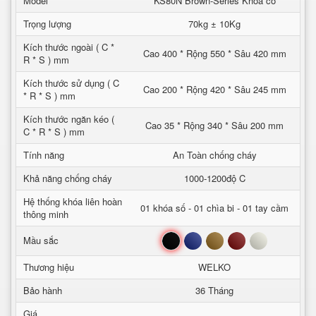
Model
KS80N Brown-Series Khoa co
Trọng lượng
70kg ± 10Kg
Kích thước ngoài ( C *
Cao 400 * Rộng 550 * Sâu 420 mm
R * S ) mm
Kích thước sử dụng ( C
Cao 200 * Rộng 420 * Sâu 245 mm
* R * S ) mm
Kích thước ngăn kéo (
Cao 35 * Rộng 340 * Sâu 200 mm
C * R * S ) mm
Tính năng
An Toàn chống cháy
Khả năng chống cháy
1000-1200độ C
Hệ thống khóa liên hoàn
01 khóa số - 01 chìa bi - 01 tay cầm
thông minh
Đen
Xanh
Nâu
Đỏ
Trắng
Mầu sắc
Thương hiệu
WELKO
Bảo hành
36 Tháng
Giá