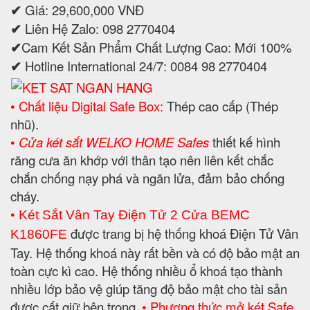
✔
Giá: 29,600,000 VNĐ
✔
Liên Hệ Zalo: 098 2770404
✔
Cam Kết Sản Phẩm Chất Lượng Cao: Mới 100%
✔
Hotline International 24/7: 0084 98 2770404
• Chất liệu Digital Safe Box:
Thép cao cấp (Thép
nhũ).
•
Cửa két sắt WELKO HOME Safes
thiết kế hình
răng cưa ăn khớp với thân tạo nên liên kết chắc
chắn chống nạy phá và ngăn lửa, đảm bảo chống
cháy.
•
Két Sắt Vân Tay Điện Tử 2 Cửa BEMC
được trang bị hệ thống khoá Điện Tử Vân
K1860FE
Tay. Hệ thống khoá này rất bền và có độ bảo mật an
toàn cực kì cao. Hệ thống nhiều ổ khoá tạo thành
nhiều lớp bảo vệ giúp tăng độ bảo mật cho tài sản
được cất giữ bên trong.
• Phương thức mở két Safe