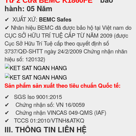
Tử 2 Cửa BEMC K1860FE
hành: 05 Năm
✔ XUẤT XỨ:
BEMC Safes
✔ Nhãn hiệu BEMC đã được bảo hộ tại Việt nam do
CỤC SỞ HỮU TRÍ TUỆ CẤP TỪ NĂM 2009 (được
Cục Sở Hữu Trí Tuệ cấp theo quyết định số
3737/QĐ-SHTT ngày 24/2/2009 Chứng nhận nhãn
hiệu số: 120132)
Sản phẩm sản xuất theo tiêu chuẩn Quốc tế:
✔ SGS Iso 9001:2015
✔ Chứng nhận số: VN 16/0059
✔ Chứng nhận VINCAS 049-QMS (IAF)
✔ TCCS 01:2010/VTNH&ATKQ
III. THÔNG TIN LIÊN HỆ