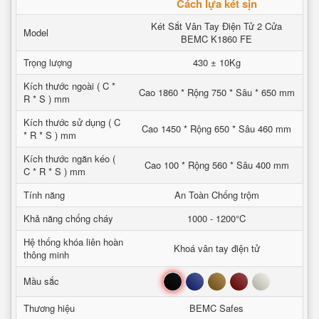
Cách lựa két sịn
Két Sắt Vân Tay Điện Tử 2 Cửa
Model
BEMC K1860 FE
Trọng lượng
430 ± 10Kg
Kích thước ngoài ( C *
Cao 1860 * Rộng 750 * Sâu * 650 mm
R * S ) mm
Kích thước sử dụng ( C
Cao 1450 * Rộng 650 * Sâu 460 mm
* R * S ) mm
Kích thước ngăn kéo (
Cao 100 * Rộng 560 * Sâu 400 mm
C * R * S ) mm
Tính năng
An Toàn Chống trộm
Khả năng chống cháy
1000 - 1200°C
Hệ thống khóa liên hoàn
Khoá vân tay điện tử
thông minh
Đen
Xanh
Nâu
Đỏ
Trắng
Mầu sắc
Thương hiệu
BEMC Safes