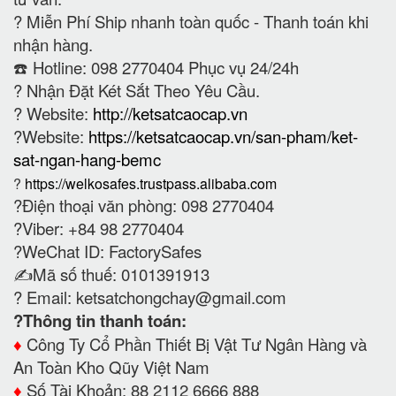
?
Miễn Phí Ship nhanh toàn quốc - Thanh toán khi
nhận hàng.
☎️ Hotline: 098 2770404 Phục vụ 24/24h
?
Nhận Đặt Két Sắt Theo Yêu Cầu.
? Website:
http://ketsatcaocap.vn
?Website:
https://ketsatcaocap.vn/san-pham/ket-
sat-ngan-hang-bemc
?
https://welkosafes.trustpass.alibaba.com
?Điện thoại văn phòng: 098 2770404
?Viber: +84 98 2770404
?WeChat ID: FactorySafes
✍️Mã số thuế: 0101391913
? Email:
ketsatchongchay@gmail.com
?Thông tin thanh toán:
♦️
Công Ty Cổ Phần Thiết Bị Vật Tư Ngân Hàng và
An Toàn Kho Qũy Việt Nam
♦️
Số Tài Khoản: 88 2112 6666 888