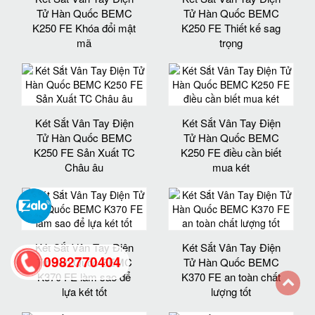
Tử Hàn Quốc BEMC
Tử Hàn Quốc BEMC
K250 FE Khóa đổi mật
K250 FE Thiết kế sag
mã
trọng
Két Sắt Vân Tay Điện
Két Sắt Vân Tay Điện
Tử Hàn Quốc BEMC
Tử Hàn Quốc BEMC
K250 FE Sản Xuất TC
K250 FE điều cần biết
Châu âu
mua két
Két Sắt Vân Tay Điện
Két Sắt Vân Tay Điện
0982770404
Tử Hàn Quốc BEMC
Tử Hàn Quốc BEMC
K370 FE làm sao để
K370 FE an toàn chất
lựa két tốt
lượng tốt
back