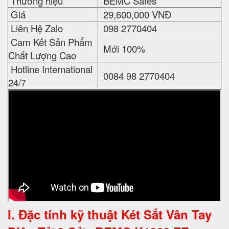
Thương hiệu
BEMC Safes
Giá
29,600,000 VNĐ
Liên Hệ Zalo
098 2770404
Cam Kết Sản Phẩm
Mới 100%
Chất Lượng Cao
Hotline International
0084 98 2770404
24/7
I. Đặc tính kỹ thuật
Két Sắt Vân Tay