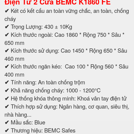
Điện Tử 2 Cửa BEMC K1860 FE
✔
Két có kết cấu an toàn vững chắc, an toàn, chống
cháy
✔
Trọng Lượng: 430 ± 10Kg
✔
Kích thước ngoài: Cao 1860 * Rộng 750 * Sâu *
650 mm
✔
Kích thước sử dụng: Cao 1450 * Rộng 650 * Sâu
460 mm
✔
Kích thước ngăn kéo: Cao 100 * Rộng 560 * Sâu
400 mm
✔
Tính năng: An toàn chống trộm
✔
Khả năng chống cháy: 1000 - 1200°C
✔
Hệ thống khóa thông minh: Khoá vân tay điện tử
✔
Thích hợp sử dụng: Ngân hàng, cơ quan, siêu thị,
nhà hàng...
✔
Mầu sắc: Blue
✔
Thương hiệu: BEMC Safes