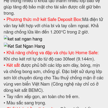
Hệ thống nhiều ổ khoá tạo thành nhiều lớp bảo vệ
giúp tăng độ bảo mật cho tài sản được cất giữ bên
trong.
• Phương thức mở két Safe Deposit Box:
Mã điện tử
vân tay kết hợp với chìa bi và tay cầm ngoại. Khả
năng chống lửa lên đến 1.200°C trong 2 giờ.
• Khả năng chống va đập và chịu lực Home Safe:
Khi cho két rơi tự do từ độ cao 30feet (9.144m).
• Két sắt
được phủ bởi các lớp sơn dày, bóng, mịn
và chống bong sơn, chống gỉ. Đặc biệt sử dụng lớp
sơn lót chuyên dùng cho Tàu thuỷ chống mặn ở các
vùng ven biển Việt Nam (Công nghệ này chỉ có ở
dòng két sắt BEMC).
• Tay nắm xếp gọn, an toàn cho trẻ em.
• Màu sắc sang trọng.