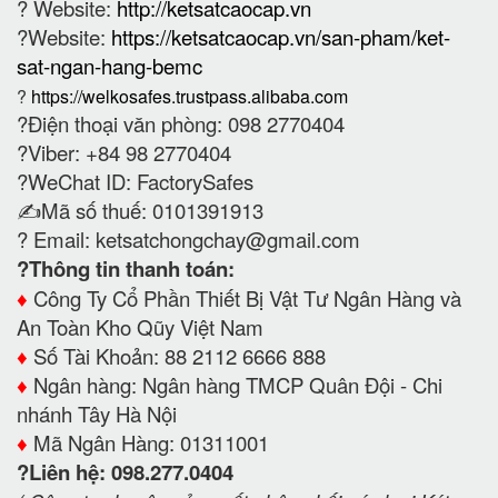
? Website:
http://ketsatcaocap.vn
?Website:
https://ketsatcaocap.vn/san-pham/ket-
sat-ngan-hang-bemc
?
https://welkosafes.trustpass.alibaba.com
?Điện thoại văn phòng: 098 2770404
?Viber: +84 98 2770404
?WeChat ID: FactorySafes
✍️Mã số thuế: 0101391913
? Email:
ketsatchongchay@gmail.com
?Thông tin thanh toán:
♦️
Công Ty Cổ Phần Thiết Bị Vật Tư Ngân Hàng và
An Toàn Kho Qũy Việt Nam
♦️
Số Tài Khoản: 88 2112 6666 888
♦️
Ngân hàng: Ngân hàng TMCP Quân Đội - Chi
nhánh Tây Hà Nội
♦️
Mã Ngân Hàng: 01311001
?Liên hệ: 098.277.0404