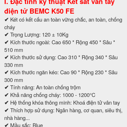
I. Đặc tính kỹ thuật Két sắt vân tay
điện tử BEMC K50 FE
✔
Két có kết cấu an toàn vững chắc, an toàn, chống
cháy
✔
Trọng Lượng: 120 ± 10Kg
✔
Kích thước ngoài: Cao 650 * Rộng 450 * Sâu *
510 mm
✔
Kích thước sử dụng: Cao 310 * Rộng 340 * Sâu
330 mm
✔
Kích thước ngăn kéo: Cao 90 * Rộng 230 * Sâu
300 mm
✔
Tính năng: An toàn chống trộm
✔
Khả năng chống cháy: 1000 - 1200°C
✔
Hệ thống khóa thông minh: Khoá điện tử vân tay
✔
Thích hợp sử dụng: Ngân hàng, cơ quan, siêu thị,
nhà hàng...
✔
Mầu sắc: Blue