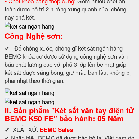
• Chốt khóa bằng thép cứng:
Gồm nhiều chốt an
toàn được bố trí 2 hướng xung quanh cửa, chống
nạy phá két.
Công Nghệ sơn:
✔ Để chống xước, chống gỉ két sắt ngân hàng
BEMC khóa cơ được sử dụng công nghệ sơn vân
búa chất lượng cao với phủ 3 lớp lên bề mặt giúp
két sắt được sáng bóng, giữ màu bền lâu, không bị
phai nhạt theo thời gian.
II. Sản phẩm "
Két sắt vân tay điện tử
BEMC K50 FE" bảo hành: 05 Năm
✔ XUẤT XỨ:
BEMC Safes
✔ Nhãn hiệu BEMC đã được bảo hộ tại Việt nam do