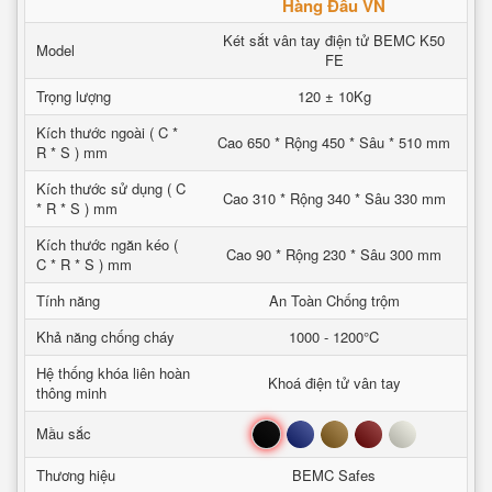
Hàng Đầu VN
Két sắt vân tay điện tử BEMC K50
Model
FE
Trọng lượng
120 ± 10Kg
Kích thước ngoài ( C *
Cao 650 * Rộng 450 * Sâu * 510 mm
R * S ) mm
Kích thước sử dụng ( C
Cao 310 * Rộng 340 * Sâu 330 mm
* R * S ) mm
Kích thước ngăn kéo (
Cao 90 * Rộng 230 * Sâu 300 mm
C * R * S ) mm
Tính năng
An Toàn Chống trộm
Khả năng chống cháy
1000 - 1200°C
Hệ thống khóa liên hoàn
Khoá điện tử vân tay
thông minh
Đen
Xanh
Nâu
Đỏ
Trắng
Mầu sắc
Thương hiệu
BEMC Safes