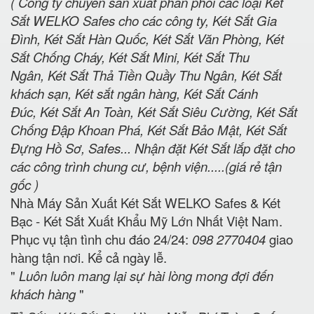
( Công ty chuyên sản xuất phân phối các loại Két
Sắt WELKO Safes cho các công ty, Két Sắt Gia
Đình, Két Sắt Hàn Quốc, Két Sắt Văn Phòng, Két
Sắt Chống Cháy, Két Sắt Mini, Két Sắt Thu
Ngân, Két Sắt Thả Tiền Quầy Thu Ngân, Két Sắt
khách sạn, Két sắt ngân hàng, Két Sắt Cánh
Đúc, Két Sắt An Toàn, Két Sắt Siêu Cường, Két Sắt
Chống Đập Khoan Phá, Két Sắt Bảo Mật, Két Sắt
Đựng Hồ Sơ, Safes... Nhận đặt Két Sắt lắp đặt cho
các công trình chung cư, bệnh viện.....(giá rẻ tận
gốc )
Nhà Máy Sản Xuất Két Sắt WELKO Safes & Két
Bạc - Két Sắt Xuất Khẩu Mỹ Lớn Nhất Việt Nam.
Phục vụ tận tình chu đáo 24/24:
098 2770404
giao
hàng tận nơi. Kể cả ngày lễ.
"
Luôn luôn mang lại sự hài lòng mong đợi đến
khách hàng
"