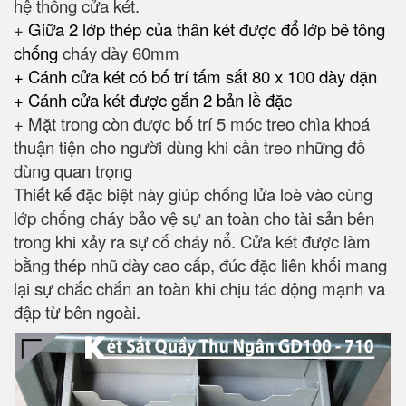
hệ thống cửa két.
+
Giữa 2 lớp thép của thân két được đổ lớp bê tông
chống
cháy dày 60mm
+ Cánh cửa két có bố trí tấm sắt 80 x 100 dày dặn
+ Cánh cửa két được gắn 2 bản lề đặc
+ Mặt trong còn được bố trí 5 móc treo chìa khoá
thuận tiện cho người dùng khi cần treo những đồ
dùng quan trọng
Thiết kế đặc biệt này giúp chống lửa loè vào cùng
lớp chống cháy bảo vệ sự an toàn cho tài sản bên
trong khi xảy ra sự cố cháy nổ. Cửa két được làm
bằng thép nhũ dày cao cấp, đúc đặc liên khối mang
lại sự chắc chắn an toàn khi chịu tác động mạnh va
đập từ bên ngoài.