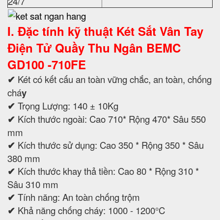
24/7
I. Đặc tính kỹ thuật
Két Sắt
Vân Tay
Điện Tử
Quầy Thu Ngân
BEMC
GD100 -710FE
✔
Két có kết cấu an toàn vững chắc, an toàn, chống
chá
y
✔
Trọng Lượng: 140 ± 10Kg
✔
Kích thước ngoài: Cao 710* Rộng 470* Sâu 550
mm
✔
Kích thước sử dụng: Cao 350 * Rộng 350 * Sâu
380 mm
✔
Kích thước khay thả tiền: Cao 80 * Rộng 310 *
Sâu 310 mm
✔
Tính năng: An toàn chống trộm
✔
Khả năng chống cháy: 1000 - 1200°C