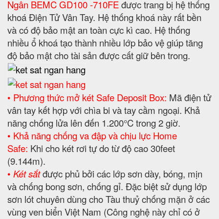
Ngân BEMC GD100 -710FE
được trang bị hệ thống
khoá Điện Tử Vân Tay. Hệ thống khoá này rất bền
và có độ bảo mật an toàn cực kì cao. Hệ thống
nhiều ổ khoá tạo thành nhiều lớp bảo vệ giúp tăng
độ bảo mật cho tài sản được cất giữ bên trong.
• Phương thức mở két Safe Deposit Box:
Mã điện tử
vân tay kết hợp với chìa bi và tay cầm ngoại. Khả
năng chống lửa lên đến 1.200°C trong 2 giờ.
• Khả năng chống va đập và chịu lực Home
Safe:
Khi cho két rơi tự do từ độ cao 30feet
(9.144m).
•
Két sắt
được phủ bởi các lớp sơn dày, bóng, mịn
và chống bong sơn, chống gỉ. Đặc biệt sử dụng lớp
sơn lót chuyên dùng cho Tàu thuỷ chống mặn ở các
vùng ven biển Việt Nam (Công nghệ này chỉ có ở