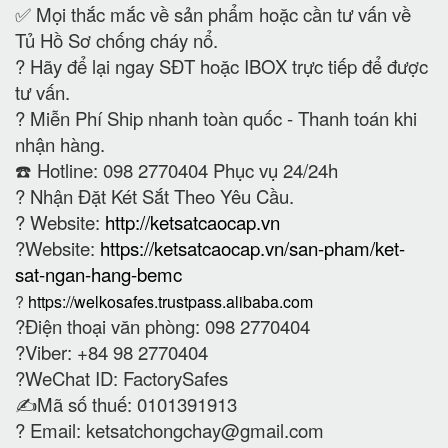
✅ Mọi thắc mắc về sản phẩm hoặc cần tư vấn về
Tủ Hồ Sơ chống cháy nổ.
?
Hãy để lại ngay SĐT hoặc IBOX trực tiếp để được
tư vấn.
?
Miễn Phí Ship nhanh toàn quốc - Thanh toán khi
nhận hàng.
☎️ Hotline: 098 2770404 Phục vụ 24/24h
?
Nhận Đặt Két Sắt Theo Yêu Cầu.
? Website:
http://ketsatcaocap.vn
?Website:
https://ketsatcaocap.vn/san-pham/ket-
sat-ngan-hang-bemc
?
https://welkosafes.trustpass.alibaba.com
?Điện thoại văn phòng: 098 2770404
?Viber: +84 98 2770404
?WeChat ID: FactorySafes
✍️Mã số thuế: 0101391913
? Email:
ketsatchongchay@gmail.com