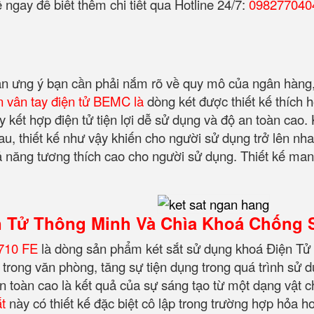
ngay để biết thêm chi tiết qua Hotline 24/7:
098277040
gân ưng ý bạn cần phải nắm rõ về quy mô của ngân hàng, 
ền vân tay điện tử BEMC là
dòng két được thiết kế thích h
 kết hợp điện tử tiện lợi dễ sử dụng và độ an toàn cao. K
au, thiết kế như vậy khiến cho người sử dụng trở lên nh
năng tương thích cao cho người sử dụng. Thiết kế mang
n Tử Thông Minh Và Chìa Khoá Chống 
710 FE
là dòng sản phẩm két sắt sử dụng khoá Điện Tử 
trong văn phòng, tăng sự tiện dụng trong quá trình sử 
n toàn cao là kết quả của sự sáng tạo từ một dạng vật 
ắt
này có thiết kế đặc biệt cô lập trong trường hợp hỏa ho