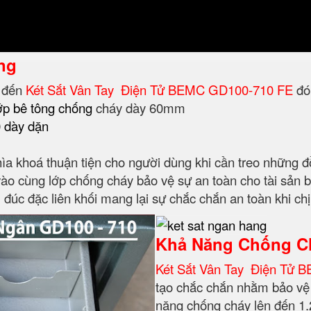
ng
 đến
Két Sắt Vân Tay Điện Tử BEMC GD100-710 FE
đó 
lớp bê tông chống
cháy dày 60mm
0 dày dặn
hìa khoá thuận tiện cho người dùng khi cần treo những 
 vào cùng lớp chống cháy bảo vệ sự an toàn cho tài sản 
đúc đặc liên khối mang lại sự chắc chắn an toàn khi ch
Khả Năng Chống C
Két Sắt Vân Tay Điện Tử
tạo chắc chắn nhằm bảo vệ 
năng chống cháy lên đến 1.2