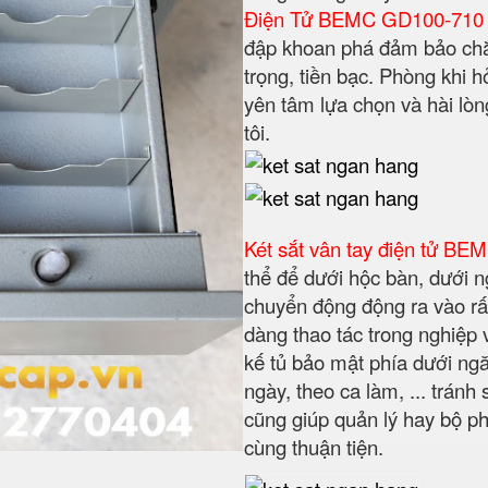
Điện Tử BEMC GD100-710
đập khoan phá đảm bảo chắc
trọng, tiền bạc. Phòng khi 
yên tâm lựa chọn và hài lòn
tôi.
K
é
t
sắt vân tay điện tử BE
thể để dưới hộc bàn, dưới n
chuyển động động ra vào rấ
dàng thao tác trong nghiệp
kế tủ bảo mật phía dưới ngăn
ngày, theo ca làm, ... tránh
cũng giúp quản lý hay bộ p
cùng thuận tiện.