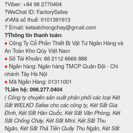
?Viber: +84 98 2770404
?WeChat ID: FactorySafes
✍️Mã số thuế: 0101391913
? Email:
ketsatchongchay@gmail.com
?Thông tin thanh toán:
♦️
Công Ty Cổ Phần Thiết Bị Vật Tư Ngân Hàng và
An Toàn Kho Qũy Việt Nam
♦️
Số Tài Khoản: 88 2112 6666 888
♦️
Ngân hàng: Ngân hàng TMCP Quân Đội - Chi
nhánh Tây Hà Nội
♦️
Mã Ngân Hàng: 01311001
?Liên hệ: 098.277.0404
( Công ty chuyên sản xuất phân phối các loại Két
Sắt WELKO Safes cho các công ty, Két Sắt Gia
Đình, Két Sắt Hàn Quốc, Két Sắt Văn Phòng, Két
Sắt Chống Cháy, Két Sắt Mini, Két Sắt Thu
Ngân, Két Sắt Thả Tiền Quầy Thu Ngân, Két Sắt