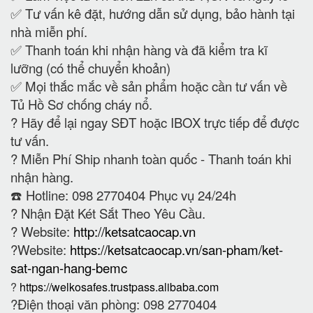
✅ Tư vấn kê đặt, hướng dẫn sử dụng, bảo hành tại
nhà miễn phí.
✅ Thanh toán khi nhận hàng và đã kiểm tra kĩ
lưỡng (có thể chuyển khoản)
✅ Mọi thắc mắc về sản phẩm hoặc cần tư vấn về
Tủ Hồ Sơ chống cháy nổ.
?
Hãy để lại ngay SĐT hoặc IBOX trực tiếp để được
tư vấn.
?
Miễn Phí Ship nhanh toàn quốc - Thanh toán khi
nhận hàng.
☎️ Hotline: 098 2770404 Phục vụ 24/24h
?
Nhận Đặt Két Sắt Theo Yêu Cầu.
? Website:
http://ketsatcaocap.vn
?Website:
https://ketsatcaocap.vn/san-pham/ket-
sat-ngan-hang-bemc
?
https://welkosafes.trustpass.alibaba.com
?Điện thoại văn phòng: 098 2770404