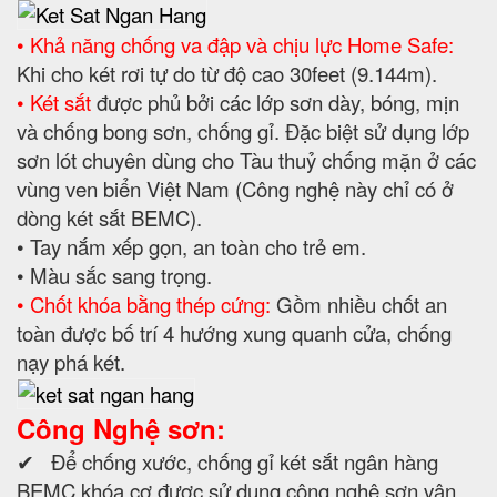
• Khả năng chống va đập và chịu lực Home Safe:
Khi cho két rơi tự do từ độ cao 30feet (9.144m).
• Két sắt
được phủ bởi các lớp sơn dày, bóng, mịn
và chống bong sơn, chống gỉ. Đặc biệt sử dụng lớp
sơn lót chuyên dùng cho Tàu thuỷ chống mặn ở các
vùng ven biển Việt Nam (Công nghệ này chỉ có ở
dòng két sắt BEMC).
• Tay nắm xếp gọn, an toàn cho trẻ em.
• Màu sắc sang trọng.
• Chốt khóa bằng thép cứng:
Gồm nhiều chốt an
toàn được bố trí 4 hướng xung quanh cửa, chống
nạy phá két.
Công Nghệ sơn:
✔ Để chống xước, chống gỉ két sắt ngân hàng
BEMC khóa cơ được sử dụng công nghệ sơn vân