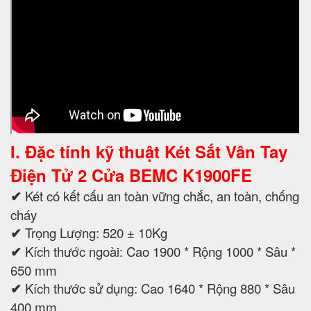
I. Đặc tính kỹ thuật
Két Sắt Vân Tay
Điện Tử 2 Cửa BEMC K1900FE
✔
Két có kết cấu an toàn vững chắc, an toàn, chống
cháy
✔
Trọng Lượng: 520 ± 10Kg
✔
Kích thước ngoài: Cao 1900 * Rộng 1000 * Sâu *
650 mm
✔
Kích thước sử dụng: Cao 1640 * Rộng 880 * Sâu
400 mm