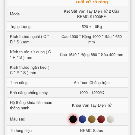
xuất xứ rõ ràng
Két Sắt Vân Tay Điện Tử 2 Cửa
Model
BEMC K1900FE
Trọng lượng
520 ± 10Kg
Kích thước ngoài ( C *
Cao 1900 * Rộng 1000 * Sâu * 650
R * S ) mm
mm
Kích thước sử dụng ( C
Cao 1640 * Rộng 880 * Sâu 400 mm
* R * S ) mm
Kích thước ngăn kéo (
C * R * S ) mm
Tính năng
An Toàn Chống trộm
Khả năng chống cháy
1000 - 1200°C
Hệ thống khóa liên hoàn
Khoá Vân Tay Điện Tử
thông minh
Đen
Xanh
Nâu
Đỏ
Trắng
Mầu sắc
Thương hiệu
BEMC Safes