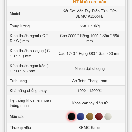
HT khóa an toàn
Két Sắt Vân Tay Điện Tử 2 Cửa
Model
BEMC K2000FE
Trọng lượng
550 ± 10Kg
Kích thước ngoài ( C *
Cao 2000 * Rộng 1000 * Sâu * 650
R * S ) mm
mm
Kích thước sử dụng ( C
Cao 1740 * Rộng 880 * Sâu 400 mm
* R * S ) mm
Kích thước ngăn kéo (
Nhiều đợt di động
C * R * S ) mm
Tính năng
An Toàn Chống trộm
Khả năng chống cháy
1000 - 1200°C
Hệ thống khóa liên hoàn
Khoá vân tay điện tử
thông minh
Đen
Xanh
Nâu
Đỏ
Trắng
Mầu sắc
Thương hiệu
BEMC Safes