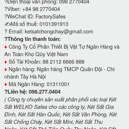
?Điện thoại văn phòng: 098 2770404
?Viber: +84 98 2770404
?WeChat ID: FactorySafes
✍️Mã số thuế: 0101391913
? Email:
ketsatchongchay@gmail.com
?Thông tin thanh toán:
♦️
Công Ty Cổ Phần Thiết Bị Vật Tư Ngân Hàng và
An Toàn Kho Qũy Việt Nam
♦️
Số Tài Khoản: 88 2112 6666 888
♦️
Ngân hàng: Ngân hàng TMCP Quân Đội - Chi
nhánh Tây Hà Nội
♦️
Mã Ngân Hàng: 01311001
?Liên hệ: 098.277.0404
( Công ty chuyên sản xuất phân phối các loại Két
Sắt WELKO Safes cho các công ty, Két Sắt Gia
Đình, Két Sắt Hàn Quốc, Két Sắt Văn Phòng, Két
Sắt Chống Cháy, Két Sắt Mini, Két Sắt Thu