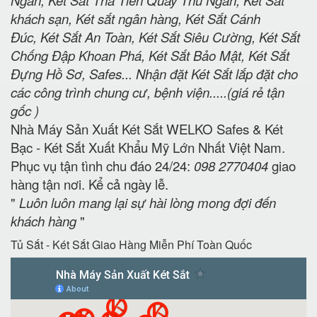
Ngân, Két Sắt Thả Tiền Quầy Thu Ngân, Két Sắt
khách sạn, Két sắt ngân hàng, Két Sắt Cánh
Đúc, Két Sắt An Toàn, Két Sắt Siêu Cường, Két Sắt
Chống Đập Khoan Phá, Két Sắt Bảo Mật, Két Sắt
Đựng Hồ Sơ, Safes... Nhận đặt Két Sắt lắp đặt cho
các công trình chung cư, bệnh viện.....(giá rẻ tận
gốc )
Nhà Máy Sản Xuất Két Sắt WELKO Safes & Két
Bạc - Két Sắt Xuất Khẩu Mỹ Lớn Nhất Việt Nam.
Phục vụ tận tình chu đáo 24/24:
098 2770404
giao
hàng tận nơi. Kể cả ngày lễ.
"
Luôn luôn mang lại sự hài lòng mong đợi đến
khách hàng
"
Tủ Sắt - Két Sắt Giao Hàng Miễn Phí Toàn Quốc