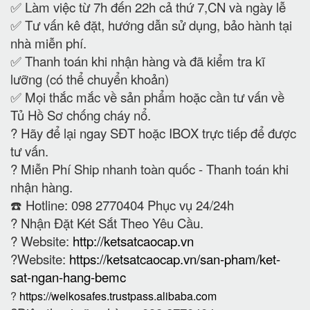
✅ Làm việc từ 7h đến 22h cả thứ 7,CN và ngày lễ
✅ Tư vấn kê đặt, hướng dẫn sử dụng, bảo hành tại
nhà miễn phí.
✅ Thanh toán khi nhận hàng và đã kiểm tra kĩ
lưỡng (có thể chuyển khoản)
✅ Mọi thắc mắc về sản phẩm hoặc cần tư vấn về
Tủ Hồ Sơ chống cháy nổ.
?
Hãy để lại ngay SĐT hoặc IBOX trực tiếp để được
tư vấn.
?
Miễn Phí Ship nhanh toàn quốc - Thanh toán khi
nhận hàng.
☎️ Hotline: 098 2770404 Phục vụ 24/24h
?
Nhận Đặt Két Sắt Theo Yêu Cầu.
? Website:
http://ketsatcaocap.vn
?Website:
https://ketsatcaocap.vn/san-pham/ket-
sat-ngan-hang-bemc
?
https://welkosafes.trustpass.alibaba.com