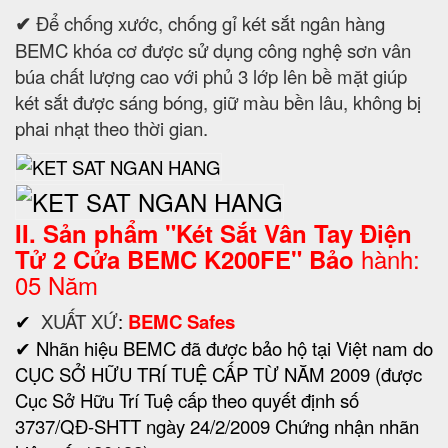
✔
Để chống xước, chống gỉ két sắt ngân hàng
BEMC khóa cơ được sử dụng công nghệ sơn vân
búa chất lượng cao với phủ 3 lớp lên bề mặt giúp
két sắt được sáng bóng, giữ màu bền lâu, không bị
phai nhạt theo thời gian.
II. Sản phẩm "
Két Sắt
Vân Tay Điện
hành:
Tử 2 Cửa BEMC
K200FE
" Bảo
05 Năm
✔
XUẤT XỨ
:
BEMC Safes
✔ Nhãn hiệu BEMC đã được bảo hộ tại Việt nam do
CỤC SỞ HỮU TRÍ TUỆ CẤP TỪ NĂM 2009 (được
Cục Sở Hữu Trí Tuệ cấp theo quyết định số
3737/QĐ-SHTT ngày 24/2/2009 Chứng nhận nhãn