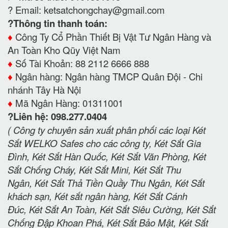
? Email:
ketsatchongchay@gmail.com
?Thông tin thanh toán:
♦️
Công Ty Cổ Phần Thiết Bị Vật Tư Ngân Hàng và
An Toàn Kho Qũy Việt Nam
♦️
Số Tài Khoản: 88 2112 6666 888
♦️
Ngân hàng: Ngân hàng TMCP Quân Đội - Chi
nhánh Tây Hà Nội
♦️
Mã Ngân Hàng: 01311001
?Liên hệ: 098.277.0404
( Công ty chuyên sản xuất phân phối các loại Két
Sắt WELKO Safes cho các công ty, Két Sắt Gia
Đình, Két Sắt Hàn Quốc, Két Sắt Văn Phòng, Két
Sắt Chống Cháy, Két Sắt Mini, Két Sắt Thu
Ngân, Két Sắt Thả Tiền Quầy Thu Ngân, Két Sắt
khách sạn, Két sắt ngân hàng, Két Sắt Cánh
Đúc, Két Sắt An Toàn, Két Sắt Siêu Cường, Két Sắt
Chống Đập Khoan Phá, Két Sắt Bảo Mật, Két Sắt