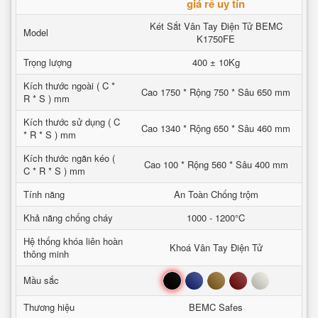
giá rẻ uy tín
Két Sắt Vân Tay Điện Tử BEMC
Model
K1750FE
Trọng lượng
400 ± 10Kg
Kích thước ngoài ( C *
Cao 1750 * Rộng 750 * Sâu 650 mm
R * S ) mm
Kích thước sử dụng ( C
Cao 1340 * Rộng 650 * Sâu 460 mm
* R * S ) mm
Kích thước ngăn kéo (
Cao 100 * Rộng 560 * Sâu 400 mm
C * R * S ) mm
Tính năng
An Toàn Chống trộm
Khả năng chống cháy
1000 - 1200°C
Hệ thống khóa liên hoàn
Khoá Vân Tay Điện Tử
thông minh
Đen
Xanh
Nâu
Đỏ
Trắng
Mầu sắc
Thương hiệu
BEMC Safes