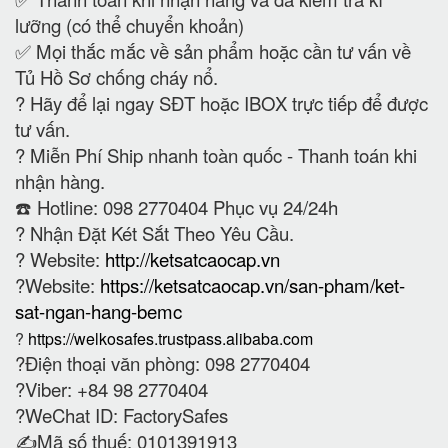
lưỡng (có thể chuyển khoản)
✅ Mọi thắc mắc về sản phẩm hoặc cần tư vấn về
Tủ Hồ Sơ chống cháy nổ.
?
Hãy để lại ngay SĐT hoặc IBOX trực tiếp để được
tư vấn.
?
Miễn Phí Ship nhanh toàn quốc - Thanh toán khi
nhận hàng.
☎️ Hotline: 098 2770404 Phục vụ 24/24h
?
Nhận Đặt Két Sắt Theo Yêu Cầu.
? Website:
http://ketsatcaocap.vn
?Website:
https://ketsatcaocap.vn/san-pham/ket-
sat-ngan-hang-bemc
?
https://welkosafes.trustpass.alibaba.com
?Điện thoại văn phòng: 098 2770404
?Viber: +84 98 2770404
?WeChat ID: FactorySafes
✍️Mã số thuế: 0101391913