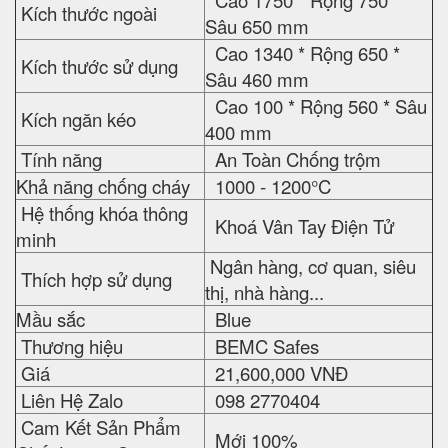
Cao 1750 * Rộng 750 *
Kích thước ngoài
Sâu 650 mm
Cao 1340 * Rộng 650 *
Kích thước sử dụng
Sâu 460 mm
Cao 100 * Rộng 560 * Sâu
Kích ngăn kéo
400 mm
Tính năng
An Toàn Chống trộm
Khả năng chống cháy
1000 - 1200°C
Hệ thống khóa thông
Khoá Vân Tay Điện Tử
minh
Ngân hàng, cơ quan, siêu
Thích hợp sử dụng
thị, nhà hàng...
Mầu sắc
Blue
Thương hiệu
BEMC Safes
Giá
21,600,000 VNĐ
Liên Hệ Zalo
098 2770404
Cam Kết Sản Phẩm
Mới 100%