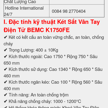
Chất Lượng Cao
Hotline International
0084 98 2770404
24/7
I. Đặc tính kỹ thuật
Két Sắt Vân Tay
Điện Tử BEMC K1750FE
✔
Két có kết cấu an toàn vững chắc, an toàn, chống
cháy
✔
Trọng Lượng: 400 ± 10Kg
✔
Kích thước ngoài: Cao 1750 * Rộng 750 * Sâu
650 mm
✔
Kích thước sử dụng: Cao 1340 * Rộng 650 * Sâu
460 mm
✔
Kích thước ngăn kéo: Cao 100 * Rộng 560 * Sâu
400 mm
✔
Tính năng: An toàn chống trộm
✔
Khả năng chống cháy: 1000 - 1200°C
✔
Hệ thống khóa thông minh: Khoá Vân Tay Điện