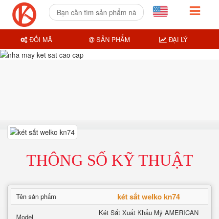
ĐỔI MÃ
SẢN PHẨM
ĐẠI LÝ
THÔNG SỐ KỸ THUẬT
két sắt welko kn74
Tên sản phẩm
Két Sắt Xuất Khẩu Mỹ AMERICAN
Model