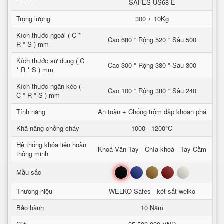
SAFES US68 E
Trọng lượng
300 ± 10Kg
Kích thước ngoài ( C *
Cao 680 * Rộng 520 * Sâu 500
R * S ) mm
Kích thước sử dụng ( C
Cao 300 * Rộng 380 * Sâu 300
* R * S ) mm
Kích thước ngăn kéo (
Cao 100 * Rộng 380 * Sâu 240
C * R * S ) mm
Tính năng
An toàn + Chống trộm đập khoan phá
Khả năng chống cháy
1000 - 1200°C
Hệ thống khóa liên hoàn
Khoá Vân Tay - Chìa khoá - Tay Cầm
thông minh
Đen
Xanh
Nâu
Đỏ
Trắng
Mầu sắc
Thương hiệu
WELKO Safes - két sắt welko
Bảo hành
10 Năm