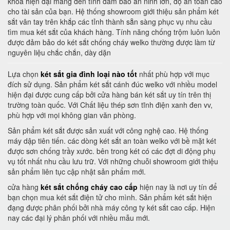
khoá hiện đại mang đến tính đảm bảo an ninh lớn, độ an toàn cao
cho tài sản của bạn. Hệ thống showroom giới thiệu sản phẩm két
sắt vân tay trên khắp các tỉnh thành sẵn sàng phục vụ nhu cầu
tìm mua két sắt của khách hàng. Tính năng chống trộm luôn luôn
được đảm bảo do két sắt chống cháy welko thường được làm từ
nguyên liệu chắc chắn, dày dặn
Lựa chọn
két sắt gia đình loại nào tốt
nhất phù hợp với mục
đích sử dụng. Sản phẩm két sắt cánh đúc welko với nhiều model
hiện đại được cung cấp bởi cửa hàng bán két sắt uy tín trên thị
trường toàn quốc. Với Chất liệu thép sơn tĩnh điện xanh đen vv,
phù hợp với mọi không gian văn phòng.
Sản phẩm két sắt được sản xuất với công nghệ cao. Hệ thống
máy dập tiên tiến. các dòng két sắt an toàn welko với bề mặt két
được sơn chống trầy xước. bên trong két có các đợt di động phụ
vụ tốt nhất nhu cầu lưu trữ. Với những chuỗi showroom giới thiệu
sản phẩm liên tục cập nhật sản phẩm mới.
cửa hàng
két sắt chống cháy cao cấp
hiện nay là nơi uy tín để
bạn chọn mua két sắt điện tử cho mình. Sản phẩm két sắt hiện
đạng được phân phối bởi nhà máy công ty két sắt cao cấp. Hiện
nay các đại lý phân phối với nhiều mẫu mới.