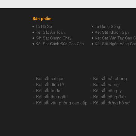
Sản phẩm
Tủ Hồ Sơ
Tủ Đựng Súng
Két Sắt An Toàn
Két Sắt Khách Sạn
Két Sắt Chống Cháy
Két Sắt Vân Tay Cao 
Két Sắt Cách Đúc Cao Cấp
Két Sắt Ngân Hàng Ca
+
Két sắt sài gòn
+
Két sắt hải phòng
+
Két sắt điện tử
+
Két sắt hà nội
+
Két sắt to đại
+
Két sắt công ty
+
Két sắt thu ngân
+
Két sắt công đức
+
Két sắt văn phòng cao cấp
+
Két sắt đựng hồ sơ