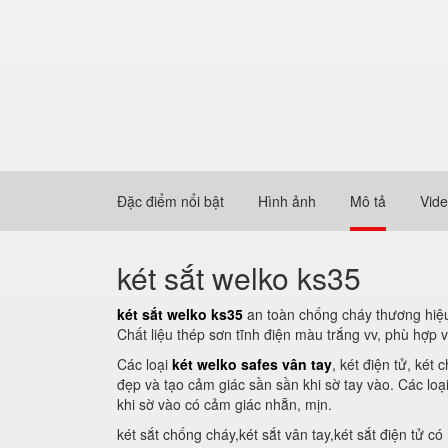
Đặc điểm nổi bật
Hình ảnh
Mô tả
Vid
két sắt welko ks35
két sắt welko ks35
an toàn chống cháy thương hiệu 
Chất liệu thép sơn tĩnh điện màu trắng vv, phù hợp 
Các loại
két welko safes vân tay
, két điện tử, ké
đẹp và tạo cảm giác sần sần khi sờ tay vào. Các lo
khi sờ vào có cảm giác nhẵn, mịn.
két sắt chống cháy,két sắt vân tay,két sắt điện tử c