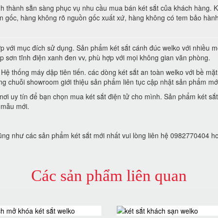
nh thành sẵn sàng phục vụ nhu cầu mua bán két sắt của khách hàng. K
n gốc, hàng không rõ nguồn gốc xuất xứ, hàng không có tem bảo hành
p với mục đích sử dụng. Sản phẩm két sắt cánh đúc welko với nhiều m
thép sơn tĩnh điện xanh đen vv, phù hợp với mọi không gian văn phòng.
Hệ thống máy dập tiên tiến. các dòng két sắt an toàn welko với bề mặt
hững chuỗi showroom giới thiệu sản phẩm liên tục cập nhật sản phẩm mớ
 nơi uy tín để bạn chọn mua két sắt điện tử cho mình. Sản phẩm két sắ
u mẫu mới.
cũng như các sản phẩm két sắt mới nhất vui lòng liên hệ 0982770404 h
Các sản phẩm liên quan