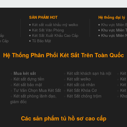
SẢN PHẨM HOT
Hệ thống đại lý
Két sắt xuất khẩu mỹ welko
Khu vực Miền 
Két Sắt Văn Phòng
Khu vực Miền T
Cấp
Két Sắt Xuất Khẩu Cao Cấp
Khu vực Miền 
o Cấp
Tủ Bảo Mật
Hệ Thống Phân Phối Két Sắt Trên Toàn Quốc
+
Mua két sắt
+
Két sắt khách sạn hà nội
+
Két
+
Két sắt đựng tiền
+
Két sắt welko
+
Két
+
Két sắt bảo mật
+
Két sắt cá nhân
+
Két
+
Tư Vấn Chọn Mua Két Sắt
+
Két Sắt Khóa Cơ
+
Két
+
Két sắt phòng lãnh đạo,
+
Két Sắt chống trộm
+
Kho
giám đốc
Các sản phẩm tủ hồ sơ cao cấp