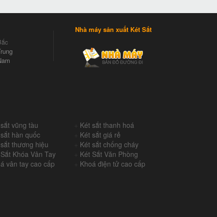
Nhà máy sản xuất Két Sắt
Bắc
rung
Nam
 sắt vũng tàu
+
Két sắt thanh hoá
 sắt hàn quốc
+
Két sắt giá rẻ
 sắt thương hiệu
+
Két sắt chống cháy
 Sắt Khóa Vân Tay
+
Két Sắt Văn Phòng
á vân tay cao cấp
+
Khoá điện tử cao cấp