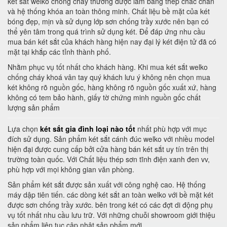
két sắt welko chống cháy thường được làm bằng thép chắc chắn
và hệ thống khóa an toàn thông minh. Chất liệu bề mặt của két
bóng đẹp, mịn và sử dụng lớp sơn chống trầy xước nên bạn có
thể yên tâm trong quá trình sử dụng két. Để đáp ứng nhu cầu
mua bán két sắt của khách hàng hiện nay đại lý két điện tử đã có
mặt tại khắp các tỉnh thành phố.
Nhằm phục vụ tốt nhất cho khách hàng. Khi mua két sắt welko
chống cháy khoá vân tay quý khách lưu ý không nên chọn mua
két không rõ nguồn gốc, hàng không rõ nguồn gốc xuất xứ, hàng
không có tem bảo hành, giấy tờ chứng minh nguồn gốc chất
lượng sản phẩm
Lựa chọn
két sắt gia đình loại nào tốt
nhất phù hợp với mục
đích sử dụng. Sản phẩm két sắt cánh đúc welko với nhiều model
hiện đại được cung cấp bởi cửa hàng bán két sắt uy tín trên thị
trường toàn quốc. Với Chất liệu thép sơn tĩnh điện xanh đen vv,
phù hợp với mọi không gian văn phòng.
Sản phẩm két sắt được sản xuất với công nghệ cao. Hệ thống
máy dập tiên tiến. các dòng két sắt an toàn welko với bề mặt két
được sơn chống trầy xước. bên trong két có các đợt di động phụ
vụ tốt nhất nhu cầu lưu trữ. Với những chuỗi showroom giới thiệu
sản phẩm liên tục cập nhật sản phẩm mới.