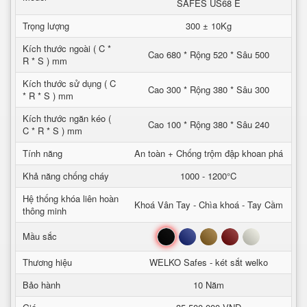
SAFES US68 E
Trọng lượng
300 ± 10Kg
Kích thước ngoài ( C *
Cao 680 * Rộng 520 * Sâu 500
R * S ) mm
Kích thước sử dụng ( C
Cao 300 * Rộng 380 * Sâu 300
* R * S ) mm
Kích thước ngăn kéo (
Cao 100 * Rộng 380 * Sâu 240
C * R * S ) mm
Tính năng
An toàn + Chống trộm đập khoan phá
Khả năng chống cháy
1000 - 1200°C
Hệ thống khóa liên hoàn
Khoá Vân Tay - Chìa khoá - Tay Cầm
thông minh
Đen
Xanh
Nâu
Đỏ
Trắng
Mầu sắc
Thương hiệu
WELKO Safes - két sắt welko
Bảo hành
10 Năm