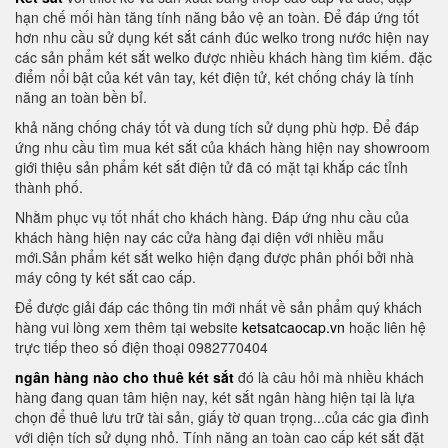
hạn chế mối hàn tăng tính năng bảo vệ an toàn. Để đáp ứng tốt
hơn nhu cầu sử dụng két sắt cánh đúc welko trong nước hiện nay
các sản phẩm két sắt welko được nhiều khách hàng tìm kiếm. đặc
điểm nổi bật của két vân tay, két điện tử, két chống cháy là tính
năng an toàn bền bỉ.
khả năng chống cháy tốt và dung tích sử dụng phù hợp. Để đáp
ứng nhu cầu tìm mua két sắt của khách hàng hiện nay showroom
giới thiệu sản phẩm két sắt điện tử đã có mặt tại khắp các tỉnh
thành phố.
Nhằm phục vụ tốt nhất cho khách hàng. Đáp ứng nhu cầu của
khách hàng hiện nay các cửa hàng đại diện với nhiều mẫu
mới.Sản phẩm két sắt welko hiện đạng được phân phối bởi nhà
máy công ty két sắt cao cấp.
Để được giải đáp các thông tin mới nhất về sản phẩm quý khách
hàng vui lòng xem thêm tại website
ketsatcaocap.vn
hoặc liên hệ
trực tiếp theo số điện thoại 0982770404
ngân hàng nào cho thuê két sắt
đó là câu hỏi mà nhiều khách
hàng đang quan tâm hiện nay, két sắt ngân hàng hiện tại là lựa
chọn để thuê lưu trữ tài sản, giấy tờ quan trọng...của các gia đình
với diện tích sử dụng nhỏ. Tính năng an toàn cao cấp két sắt đặt