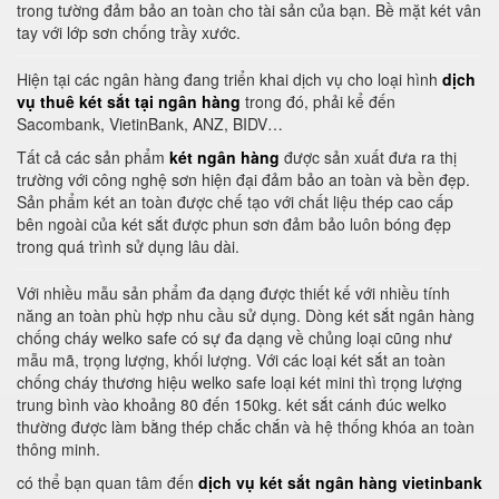
trong tường đảm bảo an toàn cho tài sản của bạn. Bề mặt két vân
tay với lớp sơn chống trầy xước.
Hiện tại các ngân hàng đang triển khai dịch vụ cho loại hình
dịch
vụ thuê két sắt tại ngân hàng
trong đó, phải kể đến
Sacombank, VietinBank, ANZ, BIDV…
Tất cả các sản phẩm
két ngân hàng
được sản xuất đưa ra thị
trường với công nghệ sơn hiện đại đảm bảo an toàn và bền đẹp.
Sản phẩm két an toàn được chế tạo với chất liệu thép cao cấp
bên ngoài của két sắt được phun sơn đảm bảo luôn bóng đẹp
trong quá trình sử dụng lâu dài.
Với nhiều mẫu sản phẩm đa dạng được thiết kế với nhiều tính
năng an toàn phù hợp nhu cầu sử dụng. Dòng két sắt ngân hàng
chống cháy welko safe có sự đa dạng về chủng loại cũng như
mẫu mã, trọng lượng, khối lượng. Với các loại két sắt an toàn
chống cháy thương hiệu welko safe loại két mini thì trọng lượng
trung bình vào khoảng 80 đến 150kg. két sắt cánh đúc welko
thường được làm bằng thép chắc chắn và hệ thống khóa an toàn
thông minh.
có thể bạn quan tâm đến
dịch vụ két sắt ngân hàng vietinbank