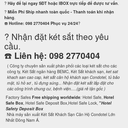
?
Hãy để lại ngay SĐT hoặc IBOX trực tiếp để được tư vấn
.
?
Miễn Phí Ship nhanh toàn quốc - Thanh toán khi nhận
hàng
.
☎️
Hotline: 098 2770404 Phục vụ 24/24
?
? Nhận đặt két sắt theo yêu
cầu.
☎️
Liên hệ: 098 2770404
( Công ty chuyên sản xuất phân phối các loại két sắt cho các
công ty, Két Sắt ngân hàng BEMC, Két Sắt khách sạn,
ket sat
khach san cao cap, két sắt căn hộ khách sạn Condotel,
tủ bảo
mật, tủ hồ sơ , tủ đựng súng... Nhận đặt két sắt lắp đặt cho
các công trình chung cư, bệnh viện.....(giá rẻ tận gốc )
Factory Safes
Free shipping worldwide
:
Hotel Safe,
Hotel
Safe Box
, Hotel Safe Deposit Box,Hotel Safe Lock,
"
Hotel
Safety Deposit Box
Nhà máy sản xuất Két Sắt Khách Sạn Căn Hộ Condotel Lớn
Nhất Đông Nam Á.