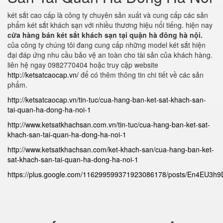
két sắt cao cấp là công ty chuyên sản xuất và cung cấp các sản
phẩm két sắt khách sạn với nhiều thương hiệu nổi tiếng. hiện nay
cửa hàng bán két sắt khách sạn tại quận hà đông hà nội.
của công ty chúng tôi đang cung cấp những model két sắt hiện
đại đáp ứng nhu cầu bảo vệ an toàn cho tài sản của khách hàng.
liên hệ ngay 0982770404 hoặc truy cập website
http://ketsatcaocap.vn/
để có thêm thông tin chi tiết về các sản
phẩm.
http://ketsatcaocap.vn/tin-tuc/cua-hang-ban-ket-sat-khach-san-
tai-quan-ha-dong-ha-noi-1
http://www.ketsatkhachsan.com.vn/tin-tuc/cua-hang-ban-ket-sat-
khach-san-tai-quan-ha-dong-ha-noi-1
http://www.ketsatkhachsan.com/ket-khach-san/cua-hang-ban-ket-
sat-khach-san-tai-quan-ha-dong-ha-noi-1
https://plus.google.com/116299599371923086178/posts/En4EU3h