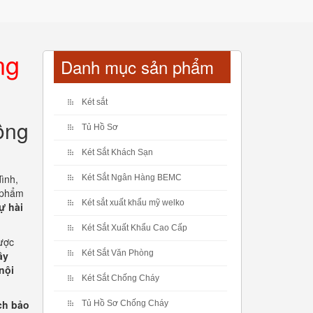
ng
Danh mục sản phẩm
Két sắt
ông
Tủ Hồ Sơ
Két Sắt Khách Sạn
ình,
Két Sắt Ngân Hàng BEMC
 phẩm
Két sắt xuất khẩu mỹ welko
ự hài
Két Sắt Xuất Khẩu Cao Cấp
ược
Két Sắt Văn Phòng
ầy
 nội
Két Sắt Chống Cháy
ch bảo
Tủ Hồ Sơ Chống Cháy