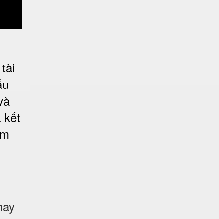
tài
ấu
và
 kết
ảm
hay