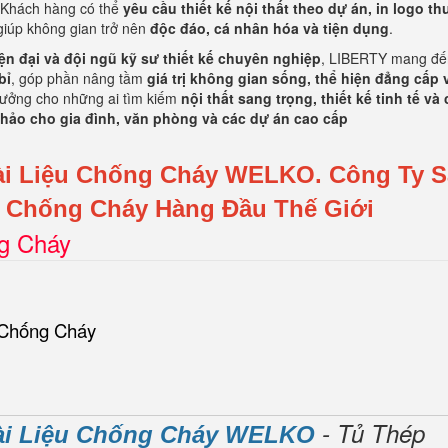
 Khách hàng có thể
yêu cầu thiết kế nội thất theo dự án, in logo t
 giúp không gian trở nên
độc đáo, cá nhân hóa và tiện dụng
.
n đại và đội ngũ kỹ sư thiết kế chuyên nghiệp
, LIBERTY mang đến
bỉ
, góp phần nâng tầm
giá trị không gian sống, thể hiện đẳng cấp 
 tưởng cho những ai tìm kiếm
nội thất sang trọng, thiết kế tinh tế và 
 hảo cho gia đình, văn phòng và các dự án cao cấp
ài Liệu Chống Cháy WELKO.
Công Ty 
ơ Chống Cháy Hàng Đầu Thế Giới
ng Cháy
 Chống Cháy
- Tủ Thép
ài Liệu Chống Cháy WELKO