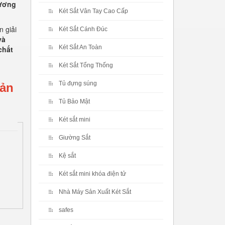
hương
Két Sắt Vân Tay Cao Cấp
 giải
Két Sắt Cánh Đúc
và
Két Sắt An Toàn
chất
Két Sắt Tổng Thống
Tủ đựng súng
Sản
Tủ Bảo Mật
Két sắt mini
Giường Sắt
Kệ sắt
Két sắt mini khóa điện tử
Nhà Máy Sản Xuất Két Sắt
safes