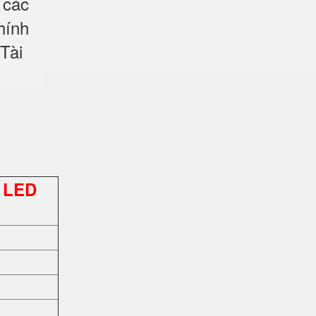
 các
hính
Tài
 LED