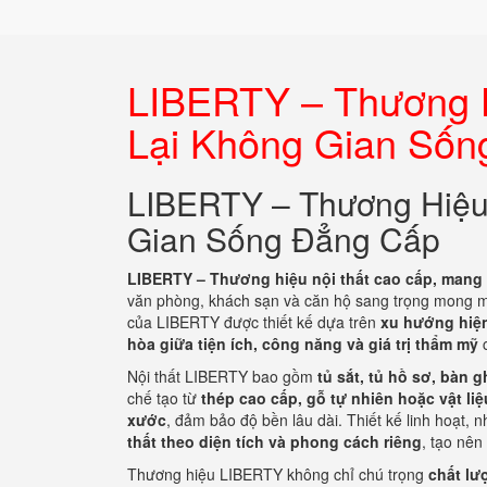
LIBERTY – Thương H
Lại Không Gian Sốn
LIBERTY – Thương Hiệu
Gian Sống Đẳng Cấp
LIBERTY – Thương hiệu nội thất cao cấp, mang 
văn phòng, khách sạn và căn hộ sang trọng mong
của LIBERTY được thiết kế dựa trên
xu hướng hiện 
hòa giữa tiện ích, công năng và giá trị thẩm mỹ
c
Nội thất LIBERTY bao gồm
tủ sắt, tủ hồ sơ, bàn 
chế tạo từ
thép cao cấp, gỗ tự nhiên hoặc vật li
xước
, đảm bảo độ bền lâu dài. Thiết kế linh hoạt
thất theo diện tích và phong cách riêng
, tạo nên
Thương hiệu LIBERTY không chỉ chú trọng
chất l