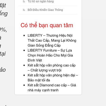
Tủ hồ sơ ngân hàng
đặt
Bốt Điều Khiển Giao Thông
ống
Có thể bạn quan tâm
0%,
LIBERTY – Thương Hiệu Nội
à
Thất Cao Cấp, Mang Lại Không
g
Gian Sống Đẳng Cấp
LIBERTY Furniture – Sự Lựa
tại
Chọn Hoàn Hảo Cho Mọi Gia
Đình Việt
Két sắt hộp văn phòng cao cấp
ảo
– Chất lượng vượt trội
Két sắt hộp văn phòng hiện đại –
Bảo mật tối đa
Két sắt Diamond cao cấp – Giá
nhà máy cạnh tranh