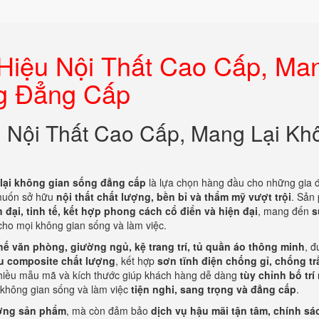
iệu Nội Thất Cao Cấp, Ma
g Đẳng Cấp
 Nội Thất Cao Cấp, Mang Lại Kh
lại không gian sống đẳng cấp
là lựa chọn hàng đầu cho những gia đ
 muốn sở hữu
nội thất chất lượng, bền bỉ và thẩm mỹ vượt trội
. Sản
đại, tinh tế, kết hợp phong cách cổ điển và hiện đại
, mang đến
s
ho mọi không gian sống và làm việc.
ghế văn phòng, giường ngủ, kệ trang trí, tủ quần áo thông minh
, đ
ệu composite chất lượng
, kết hợp
sơn tĩnh điện chống gỉ, chống tr
, nhiều mẫu mã và kích thước giúp khách hàng dễ dàng
tùy chỉnh bố trí
 không gian sống và làm việc
tiện nghi, sang trọng và đẳng cấp
.
ượng sản phẩm
, mà còn đảm bảo
dịch vụ hậu mãi tận tâm, chính sá