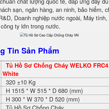
chuẩn chất lượng quốc tế, đáp ứng đầy đủ
ách sạn, ngân hàng, an ninh, bảo hiểm, c
 R&D, Doanh nghiệp nước ngoài, Máy tính, 
c công ty lớn trong nước
.
g Tin Sản Phẩm
Tủ Hồ Sơ Chống Cháy WELKO FRC4
White
320 ±10 Kg
H 1515 * W 515 * D 680 (mm)
H 300 * W 370 * D 520 (mm)
Tủ Hồ Sơ Chống Cháy