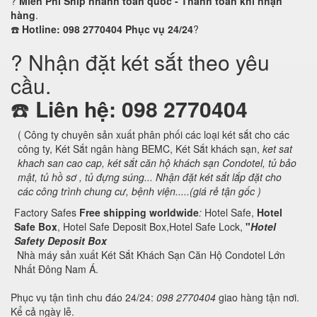
?
Miễn Phí Ship nhanh toàn quốc - Thanh toán khi nhận
hàng
.
☎️
Hotline: 098 2770404 Phục vụ 24/24
?
? Nhận đặt két sắt theo yêu
cầu.
☎️
Liên hệ: 098 2770404
( Công ty chuyên sản xuất phân phối các loại két sắt cho các
công ty, Két Sắt ngân hàng BEMC, Két Sắt khách sạn,
ket sat
khach san cao cap, két sắt căn hộ khách sạn Condotel,
tủ bảo
mật, tủ hồ sơ , tủ đựng súng... Nhận đặt két sắt lắp đặt cho
các công trình chung cư, bệnh viện.....(giá rẻ tận gốc )
Factory Safes
Free shipping worldwide
:
Hotel Safe,
Hotel
Safe Box
, Hotel Safe Deposit Box,Hotel Safe Lock,
"
Hotel
Safety Deposit Box
Nhà máy sản xuất Két Sắt Khách Sạn Căn Hộ Condotel Lớn
Nhất Đông Nam Á.
Phục vụ tận tình chu đáo 24/24:
098 2770404
giao hàng tận nơi.
Kể cả ngày lễ.