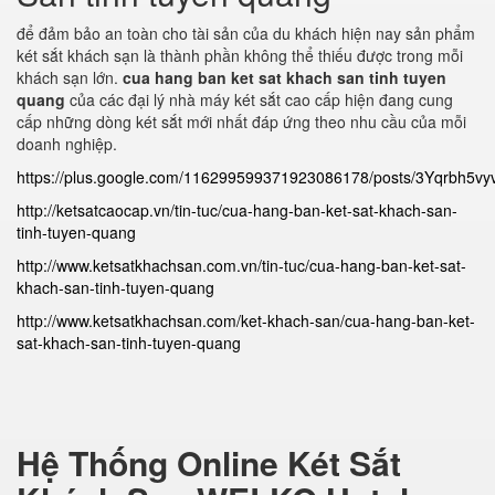
để đảm bảo an toàn cho tài sản của du khách hiện nay sản phẩm
két sắt khách sạn là thành phần không thể thiếu được trong mỗi
khách sạn lớn.
cua hang ban ket sat khach san tinh tuyen
quang
của các đại lý nhà máy két sắt cao cấp hiện đang cung
cấp những dòng két sắt mới nhất đáp ứng theo nhu cầu của mỗi
doanh nghiệp.
https://plus.google.com/116299599371923086178/posts/3Yqrbh5vy
http://ketsatcaocap.vn/tin-tuc/cua-hang-ban-ket-sat-khach-san-
tinh-tuyen-quang
http://www.ketsatkhachsan.com.vn/tin-tuc/cua-hang-ban-ket-sat-
khach-san-tinh-tuyen-quang
http://www.ketsatkhachsan.com/ket-khach-san/cua-hang-ban-ket-
sat-khach-san-tinh-tuyen-quang
Hệ Thống Online Két Sắt