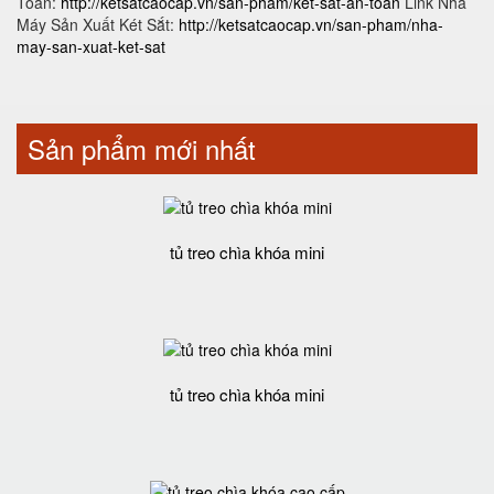
Toàn:
http://ketsatcaocap.vn/san-pham/ket-sat-an-toan
Link Nhà
Máy Sản Xuất Két Sắt:
http://ketsatcaocap.vn/san-pham/nha-
may-san-xuat-ket-sat
Sản phẩm mới nhất
tủ treo chìa khóa mini
tủ treo chìa khóa mini