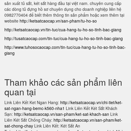
sản xuất tủ sắt, két sắt hàng đầu tại việt nam. chuyên cung cấp
các dòng tủ đựng hồ sơ chuyên dụng cho doanh nghiệp liên hệ
0982770404 để biết thêm thông tin sản phẩm hoặc xem thêm tại
website
http://ketsatcaocap.vn/san-pham/tu-ho-so
http://ketsatcaocap.vn/tin-tuc/cua-hang-tu-ho-so-tinh-bac-giang
http://tusatcaocap.com/tin-tuc/cua-hang-tu-ho-so-tinh-bac-giang
http://www.tuhosocaocap.com/tin-tuc/cua-hang-tu-ho-so-tinh-bac-
giang
Tham khảo các sản phẩm liên
quan tại
Link Liên Kết Ket Ngan Hang:
http://ketsatcaocap.vn/chi-tiet/ket-
sat-ngan-hang-bemc-k560-nha1
Link Liên Kết Két Sắt Khách
Sạn:
http://ketsatcaocap.vn/san-pham/ket-sat-khach-san
Link
Liên Két Sắt Chống Cháy:
http://ketsatcaocap.vn/san-pham/ket-
sat-chong-chay
Link Liên Kết: Két Sắt An