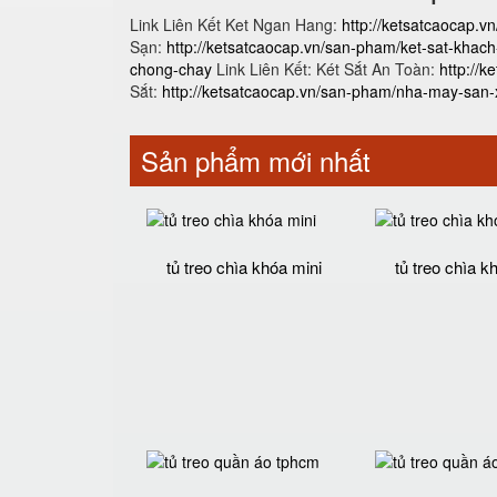
Link Liên Kết Ket Ngan Hang:
http://ketsatcaocap.v
Sạn:
http://ketsatcaocap.vn/san-pham/ket-sat-khac
chong-chay
Link Liên Kết: Két Sắt An Toàn:
http://
Sắt:
http://ketsatcaocap.vn/san-pham/nha-may-san-x
Sản phẩm mới nhất
tủ treo chìa khóa mini
tủ treo chìa k