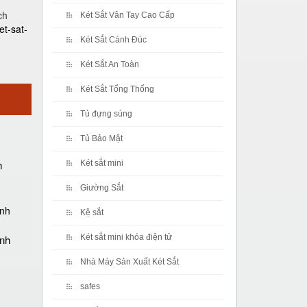
ch
Két Sắt Vân Tay Cao Cấp
et-sat-
Két Sắt Cánh Đúc
Két Sắt An Toàn
Két Sắt Tổng Thống
Tủ đựng súng
Tủ Bảo Mật
m
Két sắt mini
Giường Sắt
Kệ sắt
ánh
Két sắt mini khóa điện tử
Nhà Máy Sản Xuất Két Sắt
safes