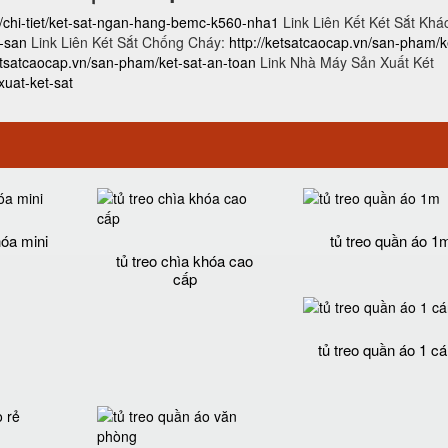
n/chi-tiet/ket-sat-ngan-hang-bemc-k560-nha1
Link Liên Kết Két Sắt Khá
h-san
Link Liên Két Sắt Chống Cháy:
http://ketsatcaocap.vn/san-pham/k
ketsatcaocap.vn/san-pham/ket-sat-an-toan
Link Nhà Máy Sản Xuất Két
uat-ket-sat
hóa mini
tủ treo quần áo 1
tủ treo chìa khóa cao
cấp
tủ treo quần áo 1 c