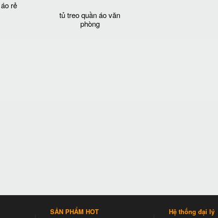
 áo rẻ
tủ treo quần áo văn
phòng
SẢN PHẨM HOT
Hệ thống đại lý