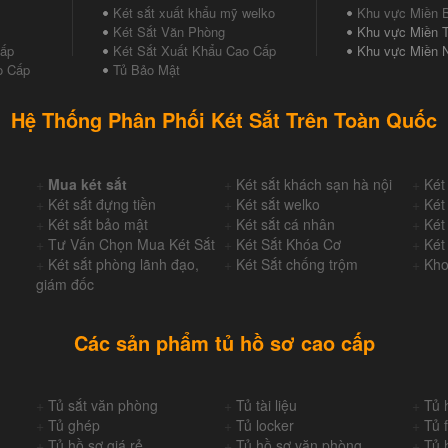
Két sắt xuất khẩu mỹ welko
Khu vực Miền 
Két Sắt Văn Phòng
Khu vực Miền T
Cấp
Két Sắt Xuất Khẩu Cao Cấp
Khu vực Miền 
o Cấp
Tủ Bảo Mật
Hệ Thống Phân Phối Két Sắt Trên Toàn Quốc
+
Mua két sắt
+
Két sắt khách sạn hà nội
+
Két
+
Két sắt đựng tiền
+
Két sắt welko
+
Két
+
Két sắt bảo mật
+
Két sắt cá nhân
+
Két
+
Tư Vấn Chọn Mua Két Sắt
+
Két Sắt Khóa Cơ
+
Két
+
Két sắt phòng lãnh đạo,
+
Két Sắt chống trộm
+
Kho
giám đốc
Các sản phẩm tủ hồ sơ cao cấp
+
Tủ sắt văn phòng
+
Tủ tài liệu
+
Tủ 
+
Tủ ghép
+
Tủ locker
+
Tủ f
+
Tủ hồ sơ giá rẻ
+
Tủ hồ sơ văn phòng
+
Tủ 