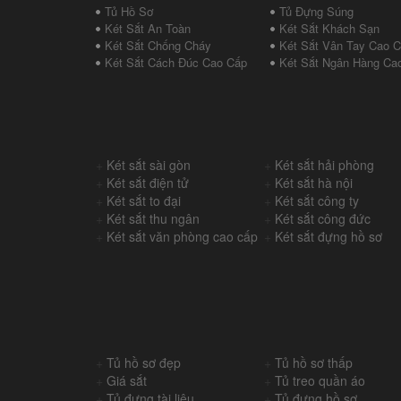
Tủ Hồ Sơ
Tủ Đựng Súng
Két Sắt An Toàn
Két Sắt Khách Sạn
Két Sắt Chống Cháy
Két Sắt Vân Tay Cao 
Két Sắt Cách Đúc Cao Cấp
Két Sắt Ngân Hàng Ca
+
Két sắt sài gòn
+
Két sắt hải phòng
+
Két sắt điện tử
+
Két sắt hà nội
+
Két sắt to đại
+
Két sắt công ty
+
Két sắt thu ngân
+
Két sắt công đức
+
Két sắt văn phòng cao cấp
+
Két sắt đựng hồ sơ
+
Tủ hồ sơ đẹp
+
Tủ hồ sơ thấp
+
Giá sắt
+
Tủ treo quần áo
+
Tủ đựng tài liệu
+
Tủ đựng hồ sơ