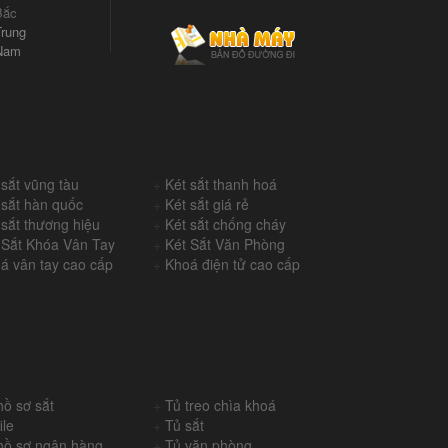
Bắc
rung
Nam
 sắt vũng tàu
+
Két sắt thanh hoá
 sắt hàn quốc
+
Két sắt giá rẻ
 sắt thương hiệu
+
Két sắt chống cháy
 Sắt Khóa Vân Tay
+
Két Sắt Văn Phòng
á vân tay cao cấp
+
Khoá điện tử cao cấp
hồ sơ sắt
+
Tủ treo chìa khoá
ile
+
Tủ sắt
hồ sơ ngân hàng
+
Tủ văn phòng