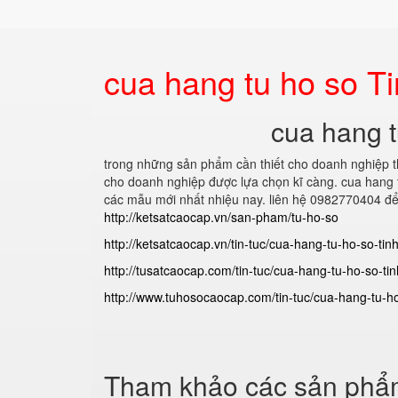
cua hang tu ho so T
cua hang 
trong những sản phẩm cần thiết cho doanh nghiệp thì
cho doanh nghiệp được lựa chọn kĩ càng.
cua hang 
các mẫu mới nhất nhiệu nay. liên hệ 0982770404 để
http://ketsatcaocap.vn/san-pham/tu-ho-so
http://ketsatcaocap.vn/tin-tuc/cua-hang-tu-ho-so-ti
http://tusatcaocap.com/tin-tuc/cua-hang-tu-ho-so-ti
http://www.tuhosocaocap.com/tin-tuc/cua-hang-tu-h
Tham khảo các sản phẩm