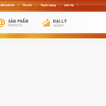
đổi mã két
Tin tức
Tuyển dụng
Liên hệ