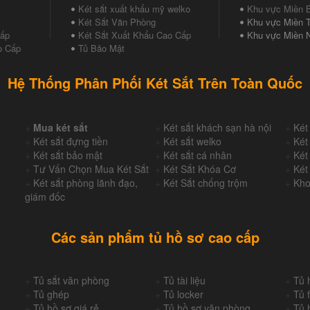
Két sắt xuất khẩu mỹ welko
Khu vực Miền 
Két Sắt Văn Phòng
Khu vực Miền T
Cấp
Két Sắt Xuất Khẩu Cao Cấp
Khu vực Miền 
o Cấp
Tủ Bảo Mật
Hệ Thống Phân Phối Két Sắt Trên Toàn Quốc
+
Mua két sắt
+
Két sắt khách sạn hà nội
+
Két
+
Két sắt đựng tiền
+
Két sắt welko
+
Két
+
Két sắt bảo mật
+
Két sắt cá nhân
+
Két
+
Tư Vấn Chọn Mua Két Sắt
+
Két Sắt Khóa Cơ
+
Két
+
Két sắt phòng lãnh đạo,
+
Két Sắt chống trộm
+
Kho
giám đốc
Các sản phẩm tủ hồ sơ cao cấp
+
Tủ sắt văn phòng
+
Tủ tài liệu
+
Tủ 
+
Tủ ghép
+
Tủ locker
+
Tủ f
+
Tủ hồ sơ giá rẻ
+
Tủ hồ sơ văn phòng
+
Tủ 