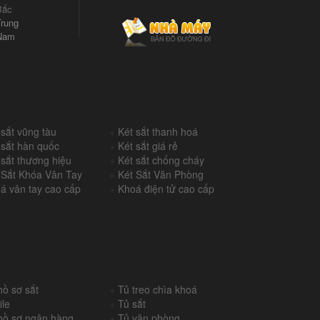
Bắc
rung
Nam
 sắt vũng tàu
+
Két sắt thanh hoá
 sắt hàn quốc
+
Két sắt giá rẻ
 sắt thương hiệu
+
Két sắt chống cháy
 Sắt Khóa Vân Tay
+
Két Sắt Văn Phòng
á vân tay cao cấp
+
Khoá điện tử cao cấp
hồ sơ sắt
+
Tủ treo chìa khoá
ile
+
Tủ sắt
hồ sơ ngân hàng
+
Tủ văn phòng