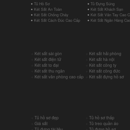
Tủ Hồ Sơ
Tủ Đựng Súng
Két Sắt An Toàn
Két Sắt Khách Sạn
Két Sắt Chống Cháy
Két Sắt Vân Tay Cao 
Két Sắt Cách Đúc Cao Cấp
Két Sắt Ngân Hàng Ca
+
Két sắt sài gòn
+
Két sắt hải phòng
+
Két sắt điện tử
+
Két sắt hà nội
+
Két sắt to đại
+
Két sắt công ty
+
Két sắt thu ngân
+
Két sắt công đức
+
Két sắt văn phòng cao cấp
+
Két sắt đựng hồ sơ
+
Tủ hồ sơ đẹp
+
Tủ hồ sơ thấp
+
Giá sắt
+
Tủ treo quần áo
+
Tủ đựng tài liệu
+
Tủ đựng hồ sơ