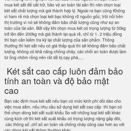
mua két sắt để cất trữ, bảo vệ an toàn tài sản thì nên chọn loại
két sắt chất lượng mà giá thành hợp lý. Ngoài ra bạn cũng Không
vì ham rẻ mà chọn loại két bạc không rõ nguồn gốc, trôi nổi trên
thị trường vì nó sẽ không đảm bảo chất lượng cũng như sự an
toàn của tài sản. Bởi vậy khi chọn mua két có trọng lượng từ 50kg
trở lên đến 200kg mà giá thành lại quá rẻ, chỉ từ 1- 2 triệu đồng
thì bạn cần kiểm tra kỹ lại chất lượng của sản phẩm. Thông
thường thì két sắt nếu có giá thấp quá thì sẽ không đảm bảo chất
lượng, không có khả năng chống cháy, các chốt an toàn được làm
từ ống nhôm rỗng nên rất dễ bị cạy phá,…
Két sắt cao cấp luôn đảm bảo
tính an toàn và độ bảo mật
cao
Bạn xác định mua két sắt nếu bạn có mức kinh phí dồi dào cho
việc mua sắm, nếu nhu cầu sử dụng két sắt cao cấp thì bạn có
thể chọn dòng két sắt xuất khẩu So với những loại két sắt khác
cùng kích cỡ thì két sắt xuất khẩu có trọng lượng nặng gấp đôi,
các thông số ,chỉ số an toàn và chống cháy cũng cao hơn so với
các dòng két sắt thông thường khác.