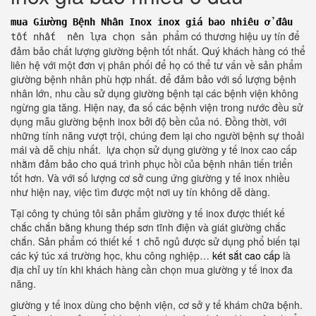
mua Giường Bệnh Nhân Inox inox giá bao nhiêu ở đâu
phẩm có thương hiệu uy tín để
tốt nhất nên lựa chọn sản
đảm bảo chất lượng giường bệnh tốt nhất. Quý khách hàng có thể
liên hệ với một đơn vị phân phối để họ có thể tư vấn về sản phẩm
giường bệnh nhân phù hợp nhất. để đảm bảo với số lượng bệnh
nhân lớn, nhu cầu sử dụng giường bệnh tại các bệnh viện không
ngừng gia tăng. Hiện nay, đa số các bệnh viện trong nước đều sử
dụng mẫu giường bệnh inox bởi độ bền của nó. Đồng thời, với
những tính năng vượt trội, chúng đem lại cho người bệnh sự thoải
mái và dễ chịu nhất. lựa chọn sử dụng giường y tế inox cao cấp
nhằm đảm bảo cho quá trình phục hồi của bệnh nhân tiến triển
tốt hơn. Và với số lượng cơ sở cung ứng giường y tế inox nhiều
như hiện nay, việc tìm được một nơi uy tín không dễ dàng.
Tại công ty chúng tôi sản phẩm giường y tế inox được thiết kế
chắc chắn bằng khung thép sơn tĩnh điện và giát giường chắc
chắn. Sản phẩm có thiết kế 1 chỗ ngủ được sử dụng phổ biến tại
các ký túc xá trường học, khu công nghiệp…
két sắt cao cấp
là
địa chỉ uy tín khi khách hàng cần chọn mua giường y tế inox đa
năng.
giường y tế inox dùng cho bệnh viện, cơ sở y tế khám chữa bệnh.