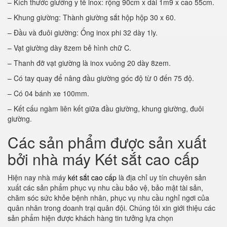
– Kích thước giường y tế inox: rộng 90cm x dài 1m9 x cao 55cm.
– Khung giường: Thành giường sắt hộp hộp 30 x 60.
– Đầu và đuôi giường: Ống inox phi 32 dày 1ly.
– Vạt giường dày 8zem bẻ hình chữ C.
– Thanh đỡ vạt giường là inox vuông 20 dày 8zem.
– Có tay quay để nâng đầu giường góc độ từ 0 đến 75 độ.
– Có 04 bánh xe 100mm.
– Kết cấu ngàm liên kết giữa đầu giường, khung giường, đuôi
giường.
Các sản phẩm được sản xuất
bởi nhà máy Két sắt cao cấp
Hiện nay nhà máy
két sắt cao cấp
là địa chỉ uy tín chuyên sản
xuất các sản phẩm phục vụ nhu cầu bảo vệ, bảo mật tài sản,
chăm sóc sức khỏe bệnh nhân, phục vụ nhu cầu nghỉ ngơi của
quân nhân trong doanh trại quân đội. Chúng tôi xin giới thiệu các
sản phẩm hiện được khách hàng tin tưởng lựa chọn