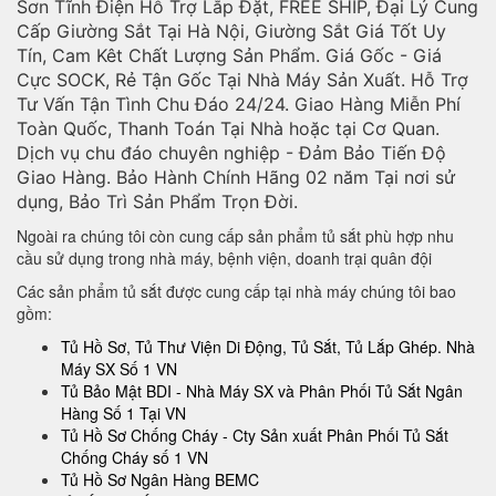
Sơn Tĩnh Điện Hỗ Trợ Lắp Đặt, FREE SHIP, Đại Lý Cung
Cấp Giường Sắt Tại Hà Nội, Giường Sắt Giá Tốt Uy
Tín, Cam Kêt Chất Lượng Sản Phẩm. Giá Gốc - Giá
Cực SOCK, Rẻ Tận Gốc Tại Nhà Máy Sản Xuất. Hỗ Trợ
Tư Vấn Tận Tình Chu Đáo 24/24. Giao Hàng Miễn Phí
Toàn Quốc, Thanh Toán Tại Nhà hoặc tại Cơ Quan.
Dịch vụ chu đáo chuyên nghiệp - Đảm Bảo Tiến Độ
Giao Hàng. Bảo Hành Chính Hãng 02 năm Tại nơi sử
dụng, Bảo Trì Sản Phẩm Trọn Đời.
Ngoài ra chúng tôi còn cung cấp sản phẩm tủ sắt phù hợp nhu
cầu sử dụng trong nhà máy, bệnh viện, doanh trại quân đội
Các sản phẩm tủ sắt được cung cấp tại nhà máy chúng tôi bao
gồm:
Tủ Hồ Sơ, Tủ Thư Viện Di Động, Tủ Sắt, Tủ Lắp Ghép. Nhà
Máy SX Số 1 VN
Tủ Bảo Mật BDI - Nhà Máy SX và Phân Phối Tủ Sắt Ngân
Hàng Số 1 Tại VN
Tủ Hồ Sơ Chống Cháy - Cty Sản xuất Phân Phối Tủ Sắt
Chống Cháy số 1 VN
Tủ Hồ Sơ Ngân Hàng BEMC