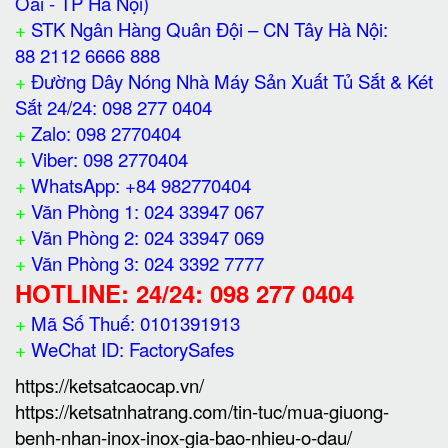
Oai - TP Hà Nội)
+
STK Ngân Hàng Quân Đội – CN Tây Hà Nội:
88 2112 6666 888
+
Đường Dây Nóng Nhà Máy Sản Xuất Tủ Sắt & Két
Sắt 24/24: 098 277 0404
+
Zalo: 098 2770404
+
Viber: 098 2770404
+
WhatsApp: +84 982770404
+
Văn Phòng 1: 024 33947 067
+
Văn Phòng 2: 024 33947 069
+
Văn Phòng 3: 024 3392 7777
HOTLINE: 24/24: 098 277 0404
+
Mã Số Thuế: 0101391913
+
WeChat ID: FactorySafes
https://ketsatcaocap.vn/
https://ketsatnhatrang.com/tin-tuc/mua-giuong-
benh-nhan-inox-inox-gia-bao-nhieu-o-dau/