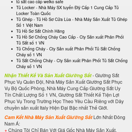
tủ sắt cao cấp welko safe
Tủ Locker - Nhà Máy SX tuyển Đlý Cấp 1 Cung Cấp Tủ
Locker Toàn Quốc
Tủ Ghép - Tủ Hồ Sơ Cửa Lùa - Nhà Máy Sản Xuất Tủ Ghép
Số 1 Việt Nam
Tủ Hồ Sơ Sắt Chính Hãng
Tủ Hồ Sơ Chống Cháy Cao Cấp - Cty Sản xuất Phân Phối
Tủ Sắt số 1 VN
Tủ Chống Cháy - Cty Sản xuất Phân Phối Tủ Sắt Chống
Cháy số 1 VN
Tủ Sắt Chống Cháy - Cty Sản xuất Phân Phối Tủ Sắt Chống
Cháy số 1 VN
Nhận Thiết Kế Và Sản Xuất Giường Sắt
- Giường Sắt
Phục Vụ Quân Đội, Nhà Máy Sản Xuất Giường Sắt Phục
Vụ Bộ Quốc Phòng, Nhà Máy Cung Cấp Giường Sắt Uy
Tín Chất Lượng Số 1 VN, Giường Sắt Thiết Kế Tiện Lợi
Phục Vụ Trong Trường Học Theo Yêu Cầu Riêng với Dây
chuyền sản xuất Italy Hiện Đại Bậc nhất Thế Giới.
Cam Kết Nhà Máy Sản Xuất Giường Sắt
Lớn Nhất Đông
Nam Á:
+
Chúng Tôi Chỉ Bán Với Giá Gốc Nhà Máy Sản Xuất.