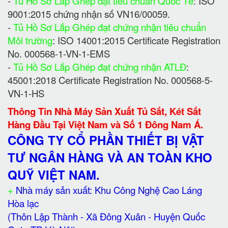
-
Tủ Hồ Sơ Lắp Ghép đạt tiêu chuẩn Quốc Tế
: ISO
9001:2015 chứng nhận số VN16/00059.
-
Tủ Hồ Sơ Lắp Ghép đạt chứng nhận tiêu chuẩn
Môi trường
: ISO 14001:2015 Certificate Registration
No. 000568-1-VN-1-EMS
-
Tủ Hồ Sơ Lắp Ghép đạt chứng nhận ATLĐ
:
45001:2018 Certificate Registration No. 000568-5-
VN-1-HS
Thông Tin Nhà Máy Sản Xuất Tủ Sắt, Két Sắt
Hàng Đầu Tại Việt Nam và Số 1 Đông Nam Á.
CÔNG TY CỔ PHẦN THIẾT BỊ VẬT
TƯ NGÂN HÀNG VÀ AN TOÀN KHO
QUỸ VIỆT NAM.
+
Nhà máy sản xuất: Khu Công Nghệ Cao Láng
Hòa lạc
(Thôn Lập Thành - Xã Đông Xuân - Huyện Quốc