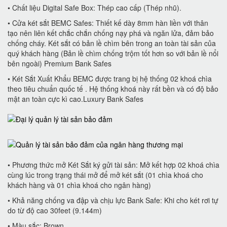
• Chất liệu Digital Safe Box: Thép cao cấp (Thép nhũ).
• Cửa két sắt BEMC Safes: Thiết kế dày 8mm hàn liền với thân
tạo nên liên kết chắc chắn chống nạy phá và ngăn lửa, đảm bảo
chống cháy. Két sắt có bản lề chìm bên trong an toàn tài sản của
quý khách hàng (Bản lề chìm chống trộm tốt hơn so với bản lề nổi
bên ngoài) Premium Bank Safes
• Két Sắt Xuất Khẩu BEMC được trang bị hệ thống 02 khoá chìa
theo tiêu chuẩn quốc tế . Hệ thống khoá này rất bền và có độ bảo
mật an toàn cực kì cao.Luxury Bank Safes
• Phương thức mở Két Sắt ký gửi tài sản: Mở kết hợp 02 khoá chìa
cùng lúc trong trạng thái mở để mở két sắt (01 chìa khoá cho
khách hàng và 01 chìa khoá cho ngân hàng)
• Khả năng chống va đập và chịu lực Bank Safe: Khi cho két rơi tự
do từ độ cao 30feet (9.144m)
• Màu sắc: Brown.