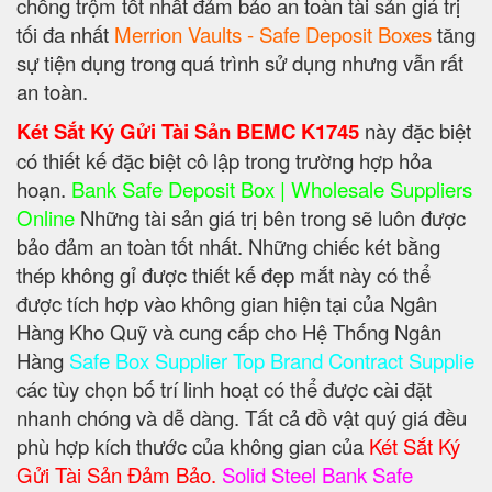
chống trộm tốt nhất đảm bảo an toàn tài sản giá trị
tối đa nhất
Merrion Vaults - Safe Deposit Boxes
tăng
sự tiện dụng trong quá trình sử dụng nhưng vẫn rất
an toàn.
Két Sắt Ký Gửi Tài Sản BEMC K1745
này đặc biệt
có thiết kế đặc biệt cô lập trong trường hợp hỏa
hoạn.
Bank Safe Deposit Box | Wholesale Suppliers
Online
Những tài sản giá trị bên trong sẽ luôn được
bảo đảm an toàn tốt nhất. Những chiếc két bằng
thép không gỉ được thiết kế đẹp mắt này có thể
được tích hợp vào không gian hiện tại của Ngân
Hàng Kho Quỹ và cung cấp cho Hệ Thống Ngân
Hàng
Safe Box Supplier Top Brand Contract Supplie
các tùy chọn bố trí linh hoạt có thể được cài đặt
nhanh chóng và dễ dàng. Tất cả đồ vật quý giá đều
phù hợp kích thước của không gian của
Két Sắt Ký
Gửi Tài Sản Đảm Bảo.
Solid Steel Bank Safe