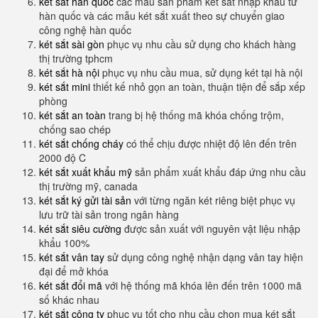
két sắt hàn quốc
các mẫu sản phẩm két sắt nhập khẩu từ
hàn quốc và các mẫu két sắt xuất theo sự chuyển giao
công nghệ hàn quốc
két sắt sài gòn
phục vụ nhu cầu sử dụng cho khách hàng
thị trường tphcm
két sắt hà nội
phục vụ nhu cầu mua, sử dụng két tại hà nội
két sắt mini
thiết kế nhỏ gọn an toàn, thuận tiện để sắp xếp
phòng
két sắt an toàn
trang bị hệ thống mã khóa chống trộm,
chống sao chép
két sắt chống cháy
có thể chịu được nhiệt độ lên đến trên
2000 độ C
két sắt xuất khẩu mỹ
sản phẩm xuất khẩu đáp ứng nhu cầu
thị trường mỹ, canada
két sắt ký gửi tài sản
với từng ngăn két riêng biệt phục vụ
lưu trữ tài sản trong ngân hàng
két sắt siêu cường
được sản xuất với nguyên vật liệu nhập
khẩu 100%
két sắt vân tay
sử dụng công nghệ nhận dạng vân tay hiện
đại để mở khóa
két sắt đổi mã
với hệ thống mã khóa lên đến trên 1000 mã
số khác nhau
két sắt công ty
phục vụ tốt cho nhu cầu chọn mua két sắt