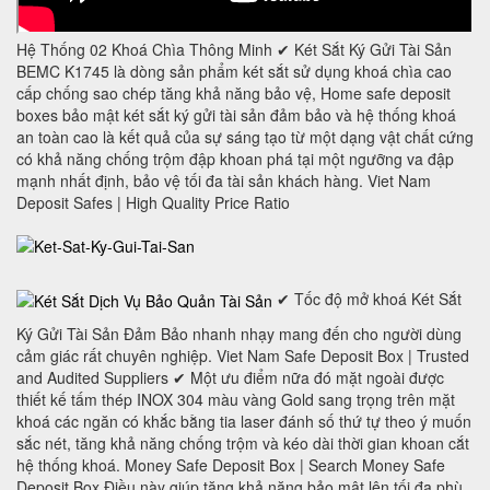
Hệ Thống 02 Khoá Chìa Thông Minh ✔ Két Sắt Ký Gửi Tài Sản
BEMC K1745 là dòng sản phẩm két sắt sử dụng khoá chìa cao
cấp chống sao chép tăng khả năng bảo vệ, Home safe deposit
boxes bảo mật két sắt ký gửi tài sản đảm bảo và hệ thống khoá
an toàn cao là kết quả của sự sáng tạo từ một dạng vật chất cứng
có khả năng chống trộm đập khoan phá tại một ngưỡng va đập
mạnh nhất định, bảo vệ tối đa tài sản khách hàng. Viet Nam
Deposit Safes | High Quality Price Ratio
✔ Tốc độ mở khoá Két Sắt
Ký Gửi Tài Sản Đảm Bảo nhanh nhạy mang đến cho người dùng
cảm giác rất chuyên nghiệp. Viet Nam Safe Deposit Box | Trusted
and Audited Suppliers ✔ Một ưu điểm nữa đó mặt ngoài được
thiết kế tấm thép INOX 304 màu vàng Gold sang trọng trên mặt
khoá các ngăn có khắc bằng tia laser đánh số thứ tự theo ý muốn
sắc nét, tăng khả năng chống trộm và kéo dài thời gian khoan cắt
hệ thống khoá. Money Safe Deposit Box | Search Money Safe
Deposit Box Điều này giúp tăng khả năng bảo mật lên tối đa phù