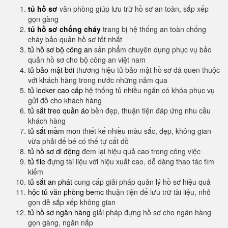
tủ hồ sơ
văn phòng giúp lưu trữ hồ sơ an toàn, sắp xếp
gọn gàng
tủ hồ sơ chống cháy
trang bị hệ thống an toàn chống
cháy bảo quản hồ sơ tốt nhất
tủ hồ sơ bộ công an
sản phẩm chuyên dụng phục vụ bảo
quản hồ sơ cho bộ công an việt nam
tủ bảo mật bdi
thương hiệu tủ bảo mật hồ sơ đã quen thuộc
với khách hàng trong nước những năm qua
tủ locker cao cấp
hệ thống tủ nhiều ngăn có khóa phục vụ
gửi đồ cho khách hàng
tủ sắt treo quần áo
bền đẹp, thuận tiện đáp ứng nhu cầu
khách hàng
tủ sắt mầm mon
thiết kế nhiều màu sắc, đẹp, không gian
vừa phải để bé có thể tự cất đồ
tủ hồ sơ di động
đem lại hiệu quả cao trong công việc
tủ file
đựng tài liệu với hiệu xuất cao, dễ dàng thao tác tìm
kiếm
tủ sắt an phát
cung cấp giải pháp quản lý hồ sơ hiệu quả
hộc tủ văn phòng bemc
thuận tiện để lưu trữ tài liệu, nhỏ
gọn dễ sắp xếp không gian
tủ hồ sơ ngân hàng
giải pháp đựng hồ sơ cho ngân hàng
gọn gàng, ngăn nắp