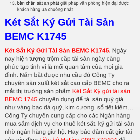
bàn chân sắt an phát
giải pháp văn phòng hiện đại được
khách hàng ưa chuông nhất
Két Sắt Ký Gửi Tài Sản
BEMC K1745
Két Sắt Ký Gửi Tài Sản BEMC K1745.
Ngày
nay hiện tượng trộm cắp tài sản ngày càng
phức tạp tinh vi là mối quan tâm của mọi gia
đình. Nắm bắt được nhu cầu đó Công Ty
chuyên sản xuất két sắt cao cấp BEMC cho ra
mắt thị trường sản phẩm
Két Sắt Ký gửi tài sản
BEMC 1745
chuyên dụng để tài sản quý giá
như vàng bạc đá quý, kim cương, sổ tiết kiệm…
Công Ty chuyên cung cấp cho các Ngân hàng
mua sắm dịch vụ cho thuê két sắt, ký gửi tài sản
nhờ ngân hàng giữ hộ. Hay bảo đảm cất giữ tài
sản gia đình
Liên hệ Hotline 0982 770404
để