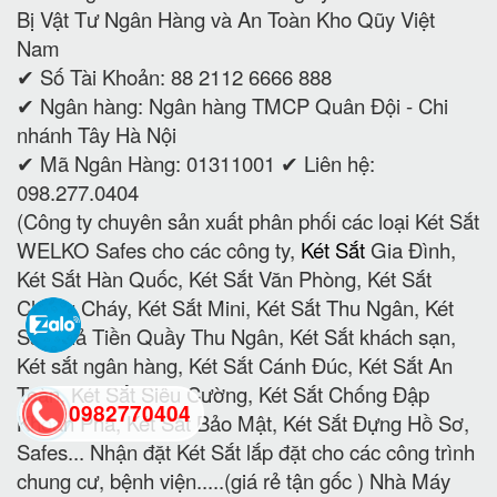
Bị Vật Tư Ngân Hàng và An Toàn Kho Qũy Việt
Nam
✔ Số Tài Khoản: 88 2112 6666 888
✔ Ngân hàng: Ngân hàng TMCP Quân Đội - Chi
nhánh Tây Hà Nội
✔ Mã Ngân Hàng: 01311001 ✔ Liên hệ:
098.277.0404
(Công ty chuyên sản xuất phân phối các loại Két Sắt
WELKO Safes cho các công ty,
Két Sắt
Gia Đình,
Két Sắt Hàn Quốc, Két Sắt Văn Phòng, Két Sắt
Chống Cháy, Két Sắt Mini, Két Sắt Thu Ngân, Két
Sắt Thả Tiền Quầy Thu Ngân, Két Sắt khách sạn,
Két sắt ngân hàng, Két Sắt Cánh Đúc, Két Sắt An
Toàn, Két Sắt Siêu Cường, Két Sắt Chống Đập
0982770404
Khoan Phá, Két Sắt Bảo Mật, Két Sắt Đựng Hồ Sơ,
Safes... Nhận đặt Két Sắt lắp đặt cho các công trình
chung cư, bệnh viện.....(giá rẻ tận gốc ) Nhà Máy
back