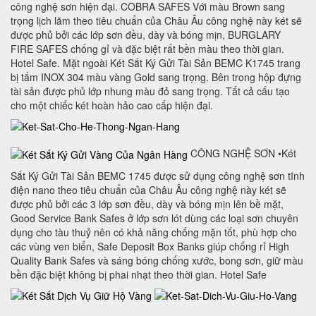
công nghệ sơn hiện đại. COBRA SAFES Với màu Brown sang
trọng lịch lãm theo tiêu chuẩn của Châu Âu công nghệ này két sẽ
được phủ bởi các lớp sơn đều, dày và bóng mịn, BURGLARY
FIRE SAFES chống gỉ và đặc biệt rất bền màu theo thời gian.
Hotel Safe. Mặt ngoài Két Sắt Ký Gửi Tài Sản BEMC K1745 trang
bị tấm INOX 304 màu vàng Gold sang trọng. Bên trong hộp đựng
tài sản được phủ lớp nhung màu đỏ sang trọng. Tất cả cấu tạo
cho một chiếc két hoàn hảo cao cấp hiện đại.
CÔNG NGHỆ SƠN •Két
Sắt Ký Gửi Tài Sản BEMC 1745 được sử dụng công nghệ sơn tĩnh
điện nano theo tiêu chuẩn của Châu Âu công nghệ này két sẽ
được phủ bởi các 3 lớp sơn đều, dày và bóng mịn lên bề mặt,
Good Service Bank Safes ở lớp sơn lót dùng các loại sơn chuyên
dụng cho tàu thuỷ nên có khả năng chống mặn tốt, phù hợp cho
các vùng ven biển, Safe Deposit Box Banks‎ giúp chống rỉ High
Quality Bank Safes và sáng bóng chống xước, bong sơn, giữ màu
bền đặc biệt không bị phai nhạt theo thời gian. Hotel Safe