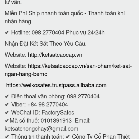
tư vấn.
Miễn Phí Ship nhanh toàn quốc - Thanh toán khi
nhận hàng.
✔ Hotline: 098 2770404 Phục vụ 24/24h
Nhận Đặt Két Sắt Theo Yêu Cầu.
Website:
http://ketsatcaocap.vn
Website:
https://ketsatcaocap.vn/san-pham/ket-sat-
ngan-hang-bemc
https://welkosafes.trustpass.alibaba.com
✔ Điện thoại văn phòng: 098 2770404
✔ Viber: +84 98 2770404
✔ WeChat ID: FactorySafes
✔Mã số thuế: 0101391913
Email:
ketsatchongchay@gmail.com
✔ Thông tin thanh toán:
✔
Công Ty Cổ Phần Thiết