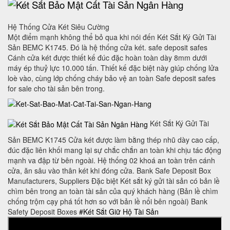
Hệ Thống Cửa Két Siêu Cường
Một điểm mạnh không thể bỏ qua khi nói đến Két Sắt Ký Gửi Tài
Sản BEMC K1745. Đó là hệ thống cửa két. safe deposit safes
Cánh cửa két được thiết kế đúc đặc hoàn toàn dày 8mm dưới
máy ép thuỷ lực 10.000 tấn. Thiết kế đặc biệt này giúp chống lửa
loè vào, cùng lớp chống cháy bảo vệ an toàn Safe deposit safes
for sale cho tài sản bên trong.
Két Sắt Ký Gửi Tài
Sản BEMC K1745 Cửa két được làm bằng thép nhũ dày cao cấp,
đúc đặc liên khối mang lại sự chắc chắn an toàn khi chịu tác động
mạnh va đập từ bên ngoài. Hệ thống 02 khoá an toàn trên cánh
cửa, ăn sâu vào thân két khi đóng cửa. Bank Safe Deposit Box
Manufacturers, Suppliers Đặc biệt Két sắt ký gửi tài sản có bản lề
chìm bên trong an toàn tài sản của quý khách hàng (Bản lề chìm
chống trộm cạy phá tốt hơn so với bản lề nổi bên ngoài) Bank
Safety Deposit Boxes
#Két Sắt Giữ Hộ Tài Sản