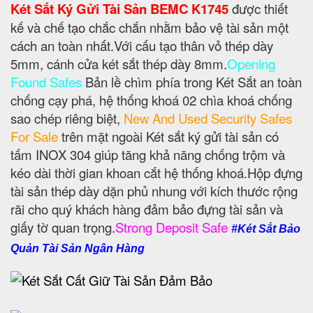
Két Sắt Ký Gửi Tài Sản BEMC K1745
được thiết
kế và chế tạo chắc chắn nhằm bảo vệ tài sản một
cách an toàn nhất.Với cấu tạo thân vỏ thép dày
5mm, cánh cửa két sắt thép dày 8mm.
Opening
Found Safes
Bản lề chìm phía trong Két Sắt an toàn
chống cạy phá, hệ thống khoá 02 chìa khoá chống
sao chép riêng biệt,
New And Used Security Safes
For Sale
trên mặt ngoài Két sắt ký gửi tài sản có
tấm INOX 304 giúp tăng khả năng chống trộm và
kéo dài thời gian khoan cắt hệ thống khoá.Hộp đựng
tài sản thép dày dặn phủ nhung với kích thước rộng
rãi cho quý khách hàng đảm bảo đựng tài sản và
giấy tờ quan trọng.
Strong Deposit Safe
#Két Sắt Bảo
Quản Tài Sản Ngân Hàng