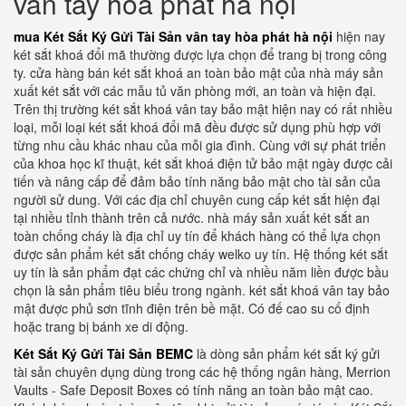
vân tay hòa phát hà nội
mua Két Sắt Ký Gửi Tài Sản vân tay hòa phát hà nội
hiện nay
két sắt khoá đổi mã thường được lựa chọn để trang bị trong công
ty. cửa hàng bán két sắt khoá an toàn bảo mật của nhà máy sản
xuất két sắt với các mẫu tủ văn phòng mới, an toàn và hiện đại.
Trên thị trường két sắt khoá vân tay bảo mật hiện nay có rất nhiều
loại, mỗi loại két sắt khoá đổi mã đều được sử dụng phù hợp với
từng nhu cầu khác nhau của mỗi gia đình. Cùng với sự phát triển
của khoa học kĩ thuật, két sắt khoá điện tử bảo mật ngày được cải
tiến và nâng cấp để đảm bảo tính năng bảo mật cho tài sản của
người sử dung. Với các địa chỉ chuyên cung cấp két sắt hiện đại
tại nhiều tỉnh thành trên cả nước. nhà máy sản xuất két sắt an
toàn chống cháy là địa chỉ uy tín để khách hàng có thể lựa chọn
được sản phẩm két sắt chống cháy welko uy tín. Hệ thống két sắt
uy tín là sản phẩm đạt các chứng chỉ và nhiều năm liền được bầu
chọn là sản phẩm tiêu biểu trong ngành. két sắt khoá vân tay bảo
mật được phủ sơn tĩnh điện trên bề mặt. Có đế cao su cố định
hoặc trang bị bánh xe di động.
Két Sắt Ký Gửi Tài Sản BEMC
là dòng sản phẩm két sắt ký gửi
tài sản chuyên dụng dùng trong các hệ thống ngân hàng, Merrion
Vaults - Safe Deposit Boxes có tính năng an toàn bảo mật cao.