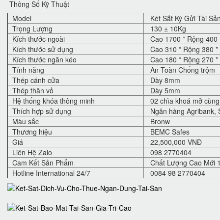
Thông Số Kỹ Thuật
Model
Két Sắt Ký Gửi Tài S
Trọng Lượng
130 ± 10Kg
Kích thước ngoài
Cao 1700 * Rộng 400 
Kích thước sử dụng
Cao 310 * Rộng 380 *
Kích thước ngăn kéo
Cao 180 * Rộng 270 *
Tính năng
An Toàn Chống trộm
Thép cánh cửa
Dày 8mm
Thép thân vỏ
Dày 5mm
Hệ thống khóa thông minh
02 chìa khoá mở cùng 
Thích hợp sử dụng
Ngân hàng Agribank, S
Màu sắc
Bronw
Thương hiệu
BEMC Safes
Giá
22,500,000 VNĐ
Liên Hệ Zalo
098 2770404
Cam Kết Sản Phẩm
Chất Lượng Cao Mới 
Hotline International 24/7
0084 98 2770404