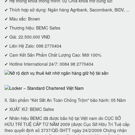
✔ Hệ thống khóa thông minh: 02 Chìa khoá mở cùng lúc
✔ Thích hợp sử dụng: Ngân hàng Agribank, Sacombank, BIDV, ...
✔ Màu sắc: Brown
✔ Thương hiệu: BEMC Safes
✔ Giá: 22.500.000 VNĐ
✔ Liên Hệ Zalo: 098 2770404
✔ Cam Kết Sản Phẩm Chất Lượng Cao: Mới 100%
✔ Hotline International 24/7: 0084 98 2770404
II. Sản phẩm "Két Sắt An Toàn Chống Trộm" bảo hành: 05 Năm
✔ XUẤT XỨ: BEMC Safes
✔ Nhãn hiệu BEMC đã được bảo hộ tại Việt nam do CỤC SỞ
HỮU TRÍ TUỆ CẤP TỪ NĂM 2009 (được Cục Sở Hữu Trí Tuệ cấp
theo quyết định số 3737/QĐ-SHTT ngày 24/2/2009 Chứng nhận