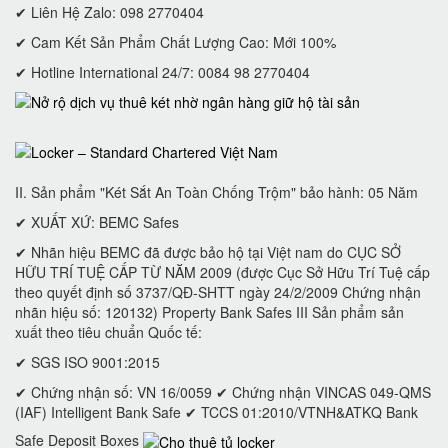
✔ Liên Hệ Zalo: 098 2770404
✔ Cam Kết Sản Phẩm Chất Lượng Cao: Mới 100%
✔ Hotline International 24/7: 0084 98 2770404
II. Sản phẩm "Két Sắt An Toàn Chống Trộm" bảo hành: 05 Năm
✔ XUẤT XỨ: BEMC Safes
✔ Nhãn hiệu BEMC đã được bảo hộ tại Việt nam do CỤC SỞ
HỮU TRÍ TUỆ CẤP TỪ NĂM 2009 (được Cục Sở Hữu Trí Tuệ cấp
theo quyết định số 3737/QĐ-SHTT ngày 24/2/2009 Chứng nhận
nhãn hiệu số: 120132) Property Bank Safes III Sản phẩm sản
xuất theo tiêu chuẩn Quốc tế:
✔ SGS ISO 9001:2015
✔ Chứng nhận số: VN 16/0059 ✔ Chứng nhận VINCAS 049-QMS
(IAF) Intelligent Bank Safe ✔ TCCS 01:2010/VTNH&ATKQ Bank
Safe Deposit Boxes