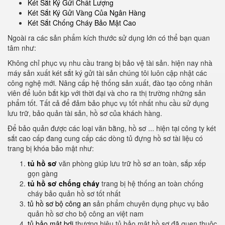
Két Sắt Ký Gửi Chất Lượng
Két Sắt Ký Gửi Vàng Của Ngân Hàng
Két Sắt Chống Cháy Bảo Mật Cao
Ngoài ra các sản phẩm kích thước sử dụng lớn có thể bạn quan
tâm như:
Không chỉ phục vụ nhu cầu trang bị bảo vệ tài sản. hiện nay nhà
máy sản xuất két sắt ký gửi tài sản chúng tôi luôn cập nhật các
công nghệ mới. Nâng cấp hệ thống sản xuất, đào tạo công nhân
viên để luôn bắt kịp với thời đại và cho ra thị trường những sản
phẩm tốt. Tất cả để đảm bảo phục vụ tốt nhất nhu cầu sử dụng
lưu trữ, bảo quản tài sản, hồ sơ của khách hàng.
Để bảo quản được các loại văn bằng, hồ sơ ... hiện tại công ty két
sắt cao cấp đang cung cấp các dòng tủ đựng hồ sơ tài liệu có
trang bị khóa bảo mật như:
tủ hồ sơ
văn phòng giúp lưu trữ hồ sơ an toàn, sắp xếp
gọn gàng
tủ hồ sơ chống cháy
trang bị hệ thống an toàn chống
cháy bảo quản hồ sơ tốt nhất
tủ hồ sơ bộ công an
sản phẩm chuyên dụng phục vụ bảo
quản hồ sơ cho bộ công an việt nam
tủ bảo mật bdi
thương hiệu tủ bảo mật hồ sơ đã quen thuộc