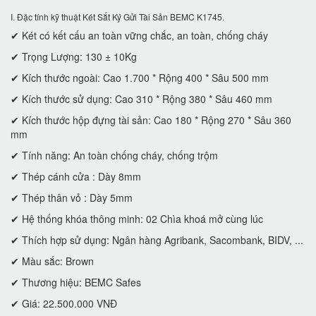
I. Đặc tính kỹ thuật Két Sắt Ký Gửi Tài Sản BEMC K1745.
✔ Két có kết cấu an toàn vững chắc, an toàn, chống cháy
✔ Trọng Lượng: 130 ± 10Kg
✔ Kích thước ngoài: Cao 1.700 * Rộng 400 * Sâu 500 mm
✔ Kích thước sử dụng: Cao 310 * Rộng 380 * Sâu 460 mm
✔ Kích thước hộp đựng tài sản: Cao 180 * Rộng 270 * Sâu 360
mm
✔ Tính năng: An toàn chống cháy, chống trộm
✔ Thép cánh cửa : Dày 8mm
✔ Thép thân vỏ : Dày 5mm
✔ Hệ thống khóa thông minh: 02 Chìa khoá mở cùng lúc
✔ Thích hợp sử dụng: Ngân hàng Agribank, Sacombank, BIDV, ...
✔ Màu sắc: Brown
✔ Thương hiệu: BEMC Safes
✔ Giá: 22.500.000 VNĐ