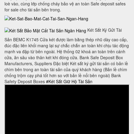
loè vào, cùng lớp chống cháy bảo vệ an toàn Safe deposit safes
for sale cho tài sản bên trong.
Két Sắt Ký Gửi Tài
Sản BEMC K1745 Cửa két được làm bằng thép nhũ dày cao cấp,
đúc đặc liên khối mang lại sự chắc chắn an toàn khi chịu tác động
mạnh va đập từ bên ngoài. Hệ thống 02 khoá an toàn trên cánh
cửa, ăn sâu vào thân két khi đóng cửa. Bank Safe Deposit Box
Manufacturers, Suppliers Đặc biệt Két sắt ký gửi tài sản có bản lề
chìm bên trong an toàn tài sản của quý khách hàng (Bản lề chìm
chống trộm cạy phá tốt hơn so với bản lề nổi bên ngoài) Bank
Safety Deposit Boxes
#Két Sắt Giữ Hộ Tài Sản