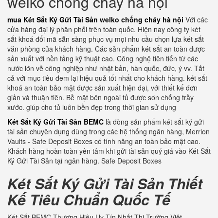
welko chống cháy hà nội
mua Két Sắt Ký Gửi Tài Sản welko chống cháy hà nội
Với các
cửa hàng đại lý phân phối trên toàn quốc. Hiện nay công ty két
sắt khoá đổi mã sẵn sàng phục vụ mọi nhu cầu chọn lựa két sắt
văn phòng của khách hàng. Các sản phẩm két sắt an toàn được
sản xuất với nền tảng kỹ thuật cao. Công nghệ tiên tiến từ các
nước lớn về công nghiệp như nhật bản, hàn quốc, đức, ý vv. Tất
cả với mục tiêu đem lại hiệu quả tốt nhất cho khách hàng. két sắt
khoá an toàn bảo mật được sản xuất hiện đại, với thiết kế đơn
giản và thuận tiên. Bề mặt bên ngoài tủ được sơn chống trầy
xước. giúp cho tủ luôn bền đẹp trong thời gian sử dụng
Két Sắt Ký Gửi Tài Sản BEMC
là dòng sản phẩm két sắt ký gửi
tài sản chuyên dụng dùng trong các hệ thống ngân hàng, Merrion
Vaults - Safe Deposit Boxes có tính năng an toàn bảo mật cao.
Khách hàng hoàn toàn yên tâm khi gửi tài sản quý giá vào Két Sắt
Ký Gửi Tài Sản tại ngân hàng. Safe Deposit Boxes
Két Sắt Ký Gửi Tài Sản Thiết
Kế Tiêu Chuẩn Quốc Tế
Két Sắt BEMC Thương Hiệu Uy Tín Nhất Thị Trường Việt