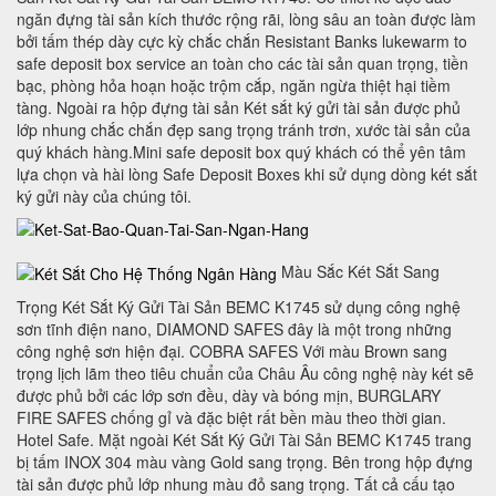
ngăn đựng tài sản kích thước rộng rãi, lòng sâu an toàn được làm
bởi tấm thép dày cực kỳ chắc chắn Resistant Banks lukewarm to
safe deposit box service an toàn cho các tài sản quan trọng, tiền
bạc, phòng hỏa hoạn hoặc trộm cắp, ngăn ngừa thiệt hại tiềm
tàng. Ngoài ra hộp đựng tài sản Két sắt ký gửi tài sản được phủ
lớp nhung chắc chắn đẹp sang trọng tránh trơn, xước tài sản của
quý khách hàng.Mini safe deposit box quý khách có thể yên tâm
lựa chọn và hài lòng Safe Deposit Boxes khi sử dụng dòng két sắt
ký gửi này của chúng tôi.
Màu Sắc Két Sắt Sang
Trọng Két Sắt Ký Gửi Tài Sản BEMC K1745 sử dụng công nghệ
sơn tĩnh điện nano, DIAMOND SAFES đây là một trong những
công nghệ sơn hiện đại. COBRA SAFES Với màu Brown sang
trọng lịch lãm theo tiêu chuẩn của Châu Âu công nghệ này két sẽ
được phủ bởi các lớp sơn đều, dày và bóng mịn, BURGLARY
FIRE SAFES chống gỉ và đặc biệt rất bền màu theo thời gian.
Hotel Safe. Mặt ngoài Két Sắt Ký Gửi Tài Sản BEMC K1745 trang
bị tấm INOX 304 màu vàng Gold sang trọng. Bên trong hộp đựng
tài sản được phủ lớp nhung màu đỏ sang trọng. Tất cả cấu tạo