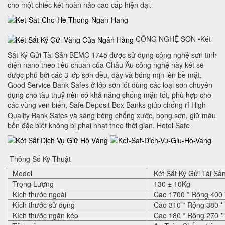
cho một chiếc két hoàn hảo cao cấp hiện đại.
CÔNG NGHỆ SƠN •Két
Sắt Ký Gửi Tài Sản BEMC 1745 được sử dụng công nghệ sơn tĩnh
điện nano theo tiêu chuẩn của Châu Âu công nghệ này két sẽ
được phủ bởi các 3 lớp sơn đều, dày và bóng mịn lên bề mặt,
Good Service Bank Safes ở lớp sơn lót dùng các loại sơn chuyên
dụng cho tàu thuỷ nên có khả năng chống mặn tốt, phù hợp cho
các vùng ven biển, Safe Deposit Box Banks‎ giúp chống rỉ High
Quality Bank Safes và sáng bóng chống xước, bong sơn, giữ màu
bền đặc biệt không bị phai nhạt theo thời gian. Hotel Safe
Thông Số Kỹ Thuật
Model
Két Sắt Ký Gửi Tài S
Trọng Lượng
130 ± 10Kg
Kích thước ngoài
Cao 1700 * Rộng 400 
Kích thước sử dụng
Cao 310 * Rộng 380 *
Kích thước ngăn kéo
Cao 180 * Rộng 270 *