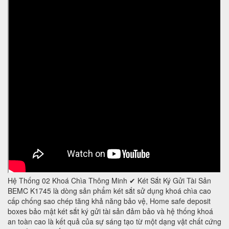
Hệ Thống 02 Khoá Chìa Thông Minh ✔ Két Sắt Ký Gửi Tài Sản
BEMC K1745 là dòng sản phẩm két sắt sử dụng khoá chìa cao
cấp chống sao chép tăng khả năng bảo vệ, Home safe deposit
boxes bảo mật két sắt ký gửi tài sản đảm bảo và hệ thống khoá
an toàn cao là kết quả của sự sáng tạo từ một dạng vật chất cứng