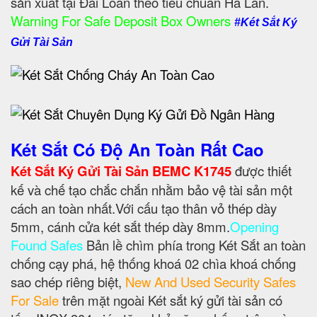
sản xuất tại Đài Loan theo tiêu chuẩn Hà Lan.
Warning For Safe Deposit Box Owners
#Két Sắt Ký
Gửi Tài Sản
Két Sắt Có Độ An Toàn Rất Cao
Két Sắt Ký Gửi Tài Sản BEMC K1745
được thiết
kế và chế tạo chắc chắn nhằm bảo vệ tài sản một
cách an toàn nhất.Với cấu tạo thân vỏ thép dày
5mm, cánh cửa két sắt thép dày 8mm.
Opening
Found Safes
Bản lề chìm phía trong Két Sắt an toàn
chống cạy phá, hệ thống khoá 02 chìa khoá chống
sao chép riêng biệt,
New And Used Security Safes
For Sale
trên mặt ngoài Két sắt ký gửi tài sản có