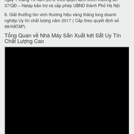
37/QĐ – Hatap bảo trợ và cấp phép UBND thành Phố Hà Nội
8. Giải thưởng tôn vinh thương hiệu vàng thăng long doanh
nghiệp Uy tín chất lượng năm 2017 ( Cấp theo quyết định số
98/HATAP).
Tổng Quan về Nhà Máy Sản Xuất két Sắt Uy Tín
Chất Lượng Cao