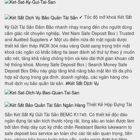
✔ Tốc độ mở khoá Két Sắt
Ký Gửi Tài Sản Đảm Bảo nhanh nhạy mang đến cho người dùng
cảm giác rất chuyên nghiệp. Viet Nam Safe Deposit Box | Trusted
and Audited Suppliers ✔ Một ưu điểm nữa đó mặt ngoài được
thiết kế tấm thép INOX 304 màu vàng Gold sang trọng trên mặt
khoá các ngăn có khắc bằng tia laser đánh số thứ tự theo ý muốn
sắc nét, tăng khả năng chống trộm và kéo dài thời gian khoan cắt
hệ thống khoá. Money Safe Deposit Box | Search Money Safe
Deposit Box Điều này giúp tăng khả năng bảo mật lên tối đa phù
hợp sử dụng trong gia đình, doanh nghiệp, các ngân hàng cho
thuê dịch vụ bảo quản tài sản.
#Két Sắt Dịch Vụ
Thiết Kế Hộp Đựng Tài
Sản Két Sắt Ký Gửi Tài Sản BEMC K1745. Có thiết kế độc đáo
ngăn đựng tài sản kích thước rộng rãi, lòng sâu an toàn được làm
bởi tấm thép dày cực kỳ chắc chắn Resistant Banks lukewarm to
safe deposit box service an toàn cho các tài sản quan trọng, tiền
bạc, phòng hỏa hoạn hoặc trộm cắp, ngăn ngừa thiệt hại tiềm