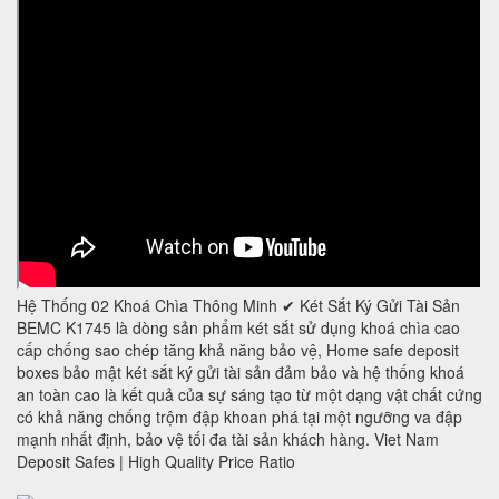
Hệ Thống 02 Khoá Chìa Thông Minh ✔ Két Sắt Ký Gửi Tài Sản
BEMC K1745 là dòng sản phẩm két sắt sử dụng khoá chìa cao
cấp chống sao chép tăng khả năng bảo vệ, Home safe deposit
boxes bảo mật két sắt ký gửi tài sản đảm bảo và hệ thống khoá
an toàn cao là kết quả của sự sáng tạo từ một dạng vật chất cứng
có khả năng chống trộm đập khoan phá tại một ngưỡng va đập
mạnh nhất định, bảo vệ tối đa tài sản khách hàng. Viet Nam
Deposit Safes | High Quality Price Ratio