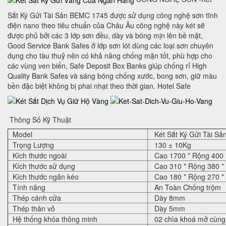
Sắt Ký Gửi Tài Sản BEMC 1745 được sử dụng công nghệ sơn tĩnh
điện nano theo tiêu chuẩn của Châu Âu công nghệ này két sẽ
được phủ bởi các 3 lớp sơn đều, dày và bóng mịn lên bề mặt,
Good Service Bank Safes ở lớp sơn lót dùng các loại sơn chuyên
dụng cho tàu thuỷ nên có khả năng chống mặn tốt, phù hợp cho
các vùng ven biển, Safe Deposit Box Banks‎ giúp chống rỉ High
Quality Bank Safes và sáng bóng chống xước, bong sơn, giữ màu
bền đặc biệt không bị phai nhạt theo thời gian. Hotel Safe
Thông Số Kỹ Thuật
Model
Két Sắt Ký Gửi Tài S
Trọng Lượng
130 ± 10Kg
Kích thước ngoài
Cao 1700 * Rộng 400 
Kích thước sử dụng
Cao 310 * Rộng 380 *
Kích thước ngăn kéo
Cao 180 * Rộng 270 *
Tính năng
An Toàn Chống trộm
Thép cánh cửa
Dày 8mm
Thép thân vỏ
Dày 5mm
Hệ thống khóa thông minh
02 chìa khoá mở cùng 