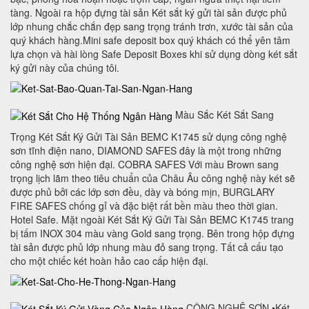
tàng. Ngoài ra hộp đựng tài sản Két sắt ký gửi tài sản được phủ
lớp nhung chắc chắn đẹp sang trọng tránh trơn, xước tài sản của
quý khách hàng.Mini safe deposit box quý khách có thể yên tâm
lựa chọn và hài lòng Safe Deposit Boxes khi sử dụng dòng két sắt
ký gửi này của chúng tôi.
Màu Sắc Két Sắt Sang
Trọng Két Sắt Ký Gửi Tài Sản BEMC K1745 sử dụng công nghệ
sơn tĩnh điện nano, DIAMOND SAFES đây là một trong những
công nghệ sơn hiện đại. COBRA SAFES Với màu Brown sang
trọng lịch lãm theo tiêu chuẩn của Châu Âu công nghệ này két sẽ
được phủ bởi các lớp sơn đều, dày và bóng mịn, BURGLARY
FIRE SAFES chống gỉ và đặc biệt rất bền màu theo thời gian.
Hotel Safe. Mặt ngoài Két Sắt Ký Gửi Tài Sản BEMC K1745 trang
bị tấm INOX 304 màu vàng Gold sang trọng. Bên trong hộp đựng
tài sản được phủ lớp nhung màu đỏ sang trọng. Tất cả cấu tạo
cho một chiếc két hoàn hảo cao cấp hiện đại.
CÔNG NGHỆ SƠN •Két