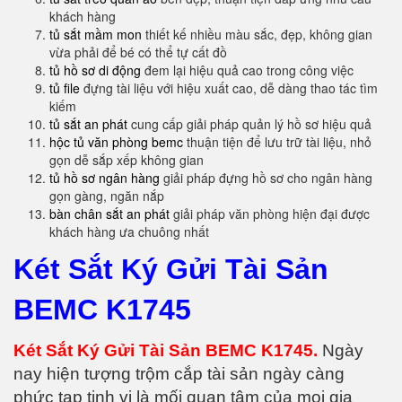
khách hàng
tủ sắt mầm mon
thiết kế nhiều màu sắc, đẹp, không gian
vừa phải để bé có thể tự cất đồ
tủ hồ sơ di động
đem lại hiệu quả cao trong công việc
tủ file
đựng tài liệu với hiệu xuất cao, dễ dàng thao tác tìm
kiếm
tủ sắt an phát
cung cấp giải pháp quản lý hồ sơ hiệu quả
hộc tủ văn phòng bemc
thuận tiện để lưu trữ tài liệu, nhỏ
gọn dễ sắp xếp không gian
tủ hồ sơ ngân hàng
giải pháp đựng hồ sơ cho ngân hàng
gọn gàng, ngăn nắp
bàn chân sắt an phát
giải pháp văn phòng hiện đại được
khách hàng ưa chuông nhất
Két Sắt Ký Gửi Tài Sản
BEMC K1745
Két Sắt Ký Gửi Tài Sản BEMC K1745.
Ngày
nay hiện tượng trộm cắp tài sản ngày càng
phức tạp tinh vi là mối quan tâm của mọi gia