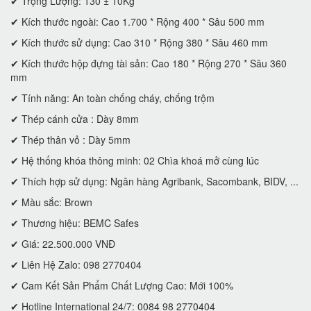
✔ Trọng Lượng: 130 ± 10Kg
✔ Kích thước ngoài: Cao 1.700 * Rộng 400 * Sâu 500 mm
✔ Kích thước sử dụng: Cao 310 * Rộng 380 * Sâu 460 mm
✔ Kích thước hộp đựng tài sản: Cao 180 * Rộng 270 * Sâu 360
mm
✔ Tính năng: An toàn chống cháy, chống trộm
✔ Thép cánh cửa : Dày 8mm
✔ Thép thân vỏ : Dày 5mm
✔ Hệ thống khóa thông minh: 02 Chìa khoá mở cùng lúc
✔ Thích hợp sử dụng: Ngân hàng Agribank, Sacombank, BIDV, ...
✔ Màu sắc: Brown
✔ Thương hiệu: BEMC Safes
✔ Giá: 22.500.000 VNĐ
✔ Liên Hệ Zalo: 098 2770404
✔ Cam Kết Sản Phẩm Chất Lượng Cao: Mới 100%
✔ Hotline International 24/7: 0084 98 2770404