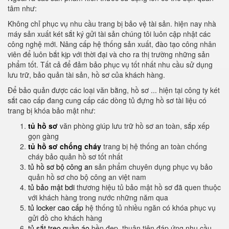
tâm như:
Không chỉ phục vụ nhu cầu trang bị bảo vệ tài sản. hiện nay nhà
máy sản xuất két sắt ký gửi tài sản chúng tôi luôn cập nhật các
công nghệ mới. Nâng cấp hệ thống sản xuất, đào tạo công nhân
viên để luôn bắt kịp với thời đại và cho ra thị trường những sản
phẩm tốt. Tất cả để đảm bảo phục vụ tốt nhất nhu cầu sử dụng
lưu trữ, bảo quản tài sản, hồ sơ của khách hàng.
Để bảo quản được các loại văn bằng, hồ sơ ... hiện tại công ty két
sắt cao cấp đang cung cấp các dòng tủ đựng hồ sơ tài liệu có
trang bị khóa bảo mật như:
tủ hồ sơ
văn phòng giúp lưu trữ hồ sơ an toàn, sắp xếp
gọn gàng
tủ hồ sơ chống cháy
trang bị hệ thống an toàn chống
cháy bảo quản hồ sơ tốt nhất
tủ hồ sơ bộ công an
sản phẩm chuyên dụng phục vụ bảo
quản hồ sơ cho bộ công an việt nam
tủ bảo mật bdi
thương hiệu tủ bảo mật hồ sơ đã quen thuộc
với khách hàng trong nước những năm qua
tủ locker cao cấp
hệ thống tủ nhiều ngăn có khóa phục vụ
gửi đồ cho khách hàng
tủ sắt treo quần áo
bền đẹp, thuận tiện đáp ứng nhu cầu