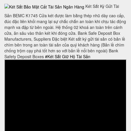
Két Sắt Ký Gửi Tài
Sản BEMC K1745 Cửa két được làm bằng thép nhũ dày cao cấp,
đúc đặc liên khối mang lại sự chắc chắn an toàn khi chịu tác động
mạnh va đập từ bên ngoài. Hệ thống 02 khoá an toàn trên cánh
cửa, ăn sâu vào thân két khi đóng cửa. Bank Safe Deposit Box
Manufacturers, Suppliers Đặc biệt Két sắt ký gửi tài sản có bản lề
chìm bên trong an toàn tài sản của quý khách hàng (Bản lề chìm
chống trộm cạy phá tốt hơn so với bản lề nổi bên ngoài) Bank
Safety Deposit Boxes
#Két Sắt Giữ Hộ Tài Sản