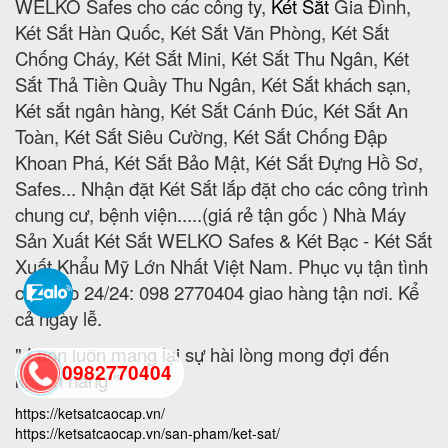
WELKO Safes cho các công ty,
Két Sắt
Gia Đình,
Két Sắt Hàn Quốc, Két Sắt Văn Phòng, Két Sắt
Chống Cháy, Két Sắt Mini, Két Sắt Thu Ngân, Két
Sắt Thả Tiền Quầy Thu Ngân, Két Sắt khách sạn,
Két sắt ngân hàng, Két Sắt Cánh Đúc, Két Sắt An
Toàn, Két Sắt Siêu Cường, Két Sắt Chống Đập
Khoan Phá, Két Sắt Bảo Mật, Két Sắt Đựng Hồ Sơ,
Safes... Nhận đặt Két Sắt lắp đặt cho các công trình
chung cư, bệnh viện.....(giá rẻ tận gốc ) Nhà Máy
Sản Xuất Két Sắt WELKO Safes & Két Bạc - Két Sắt
Xuất Khẩu Mỹ Lớn Nhất Việt Nam. Phục vụ tận tình
chu đáo 24/24: 098 2770404 giao hàng tận nơi. Kể
cả ngày lễ.
" Luôn luôn mang lại sự hài lòng mong đợi đến
0982770404
khách hàng "
https://ketsatcaocap.vn/
https://ketsatcaocap.vn/san-pham/ket-sat/
back