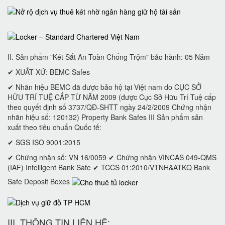
II. Sản phẩm "Két Sắt An Toàn Chống Trộm" bảo hành: 05 Năm
✔ XUẤT XỨ: BEMC Safes
✔ Nhãn hiệu BEMC đã được bảo hộ tại Việt nam do CỤC SỞ
HỮU TRÍ TUỆ CẤP TỪ NĂM 2009 (được Cục Sở Hữu Trí Tuệ cấp
theo quyết định số 3737/QĐ-SHTT ngày 24/2/2009 Chứng nhận
nhãn hiệu số: 120132) Property Bank Safes III Sản phẩm sản
xuất theo tiêu chuẩn Quốc tế:
✔ SGS ISO 9001:2015
✔ Chứng nhận số: VN 16/0059 ✔ Chứng nhận VINCAS 049-QMS
(IAF) Intelligent Bank Safe ✔ TCCS 01:2010/VTNH&ATKQ Bank
Safe Deposit Boxes
III. THÔNG TIN LIÊN HỆ: