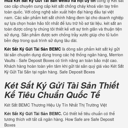
mua Két Sắt Ký Gửi Tài Sản welko hà nội uy tín
công ty Két sắt
cao cấp chuyên cung cấp két sắt chống cháy khoá vân tay trên
toàn quốc. Với công nghệ sản xuất hiện đại hàng đầu tại việt
nam. Các sản phẩm két sắt chính hãng đem lại cho doanh nghiệp
sự lựa chọn hoàn hảo tốt nhất để lưu trữ hồ sơ tài liệu. két sắt an
toàn được công ty chúng tôi thiết kế với sự tinh giản và thuận tiện
sử dụng. Sản phẩm được sơn chống trầy xước giúp cho tủ luôn
bền đẹp trong quá trình sử dụng lâu dài.
Két Sắt Ký Gửi Tài Sản BEMC
là dòng sản phẩm két sắt ký gửi
tài sản chuyên dụng dùng trong các hệ thống ngân hàng, Merrion
Vaults - Safe Deposit Boxes có tính năng an toàn bảo mật cao.
Khách hàng hoàn toàn yên tâm khi gửi tài sản quý giá vào Két Sắt
Ký Gửi Tài Sản tại ngân hàng. Safe Deposit Boxes
Két Sắt Ký Gửi Tài Sản Thiết
Kế Tiêu Chuẩn Quốc Tế
Két Sắt BEMC Thương Hiệu Uy Tín Nhất Thị Trường Việt
Két Sắt Ký Gửi Tài Sản BEMC.
Có thiết kế tiêu chuẩn có thể
tương thích với tất cả ngân hàng. How Safe are Safe Deposit
Boxes