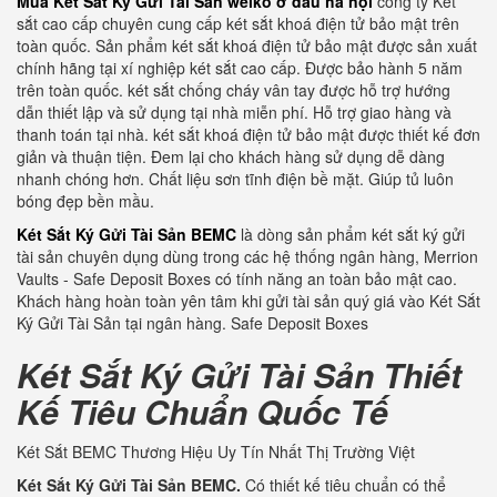
Mua Két Sắt Ký Gửi Tài Sản welko ở đâu hà nội
công ty Két
sắt cao cấp chuyên cung cấp két sắt khoá điện tử bảo mật trên
toàn quốc. Sản phẩm két sắt khoá điện tử bảo mật được sản xuất
chính hãng tại xí nghiệp két sắt cao cấp. Được bảo hành 5 năm
trên toàn quốc. két sắt chống cháy vân tay được hỗ trợ hướng
dẫn thiết lập và sử dụng tại nhà miễn phí. Hỗ trợ giao hàng và
thanh toán tại nhà. két sắt khoá điện tử bảo mật được thiết kế đơn
giản và thuận tiện. Đem lại cho khách hàng sử dụng dễ dàng
nhanh chóng hơn. Chất liệu sơn tĩnh điện bề mặt. Giúp tủ luôn
bóng đẹp bền mầu.
Két Sắt Ký Gửi Tài Sản BEMC
là dòng sản phẩm két sắt ký gửi
tài sản chuyên dụng dùng trong các hệ thống ngân hàng, Merrion
Vaults - Safe Deposit Boxes có tính năng an toàn bảo mật cao.
Khách hàng hoàn toàn yên tâm khi gửi tài sản quý giá vào Két Sắt
Ký Gửi Tài Sản tại ngân hàng. Safe Deposit Boxes
Két Sắt Ký Gửi Tài Sản Thiết
Kế Tiêu Chuẩn Quốc Tế
Két Sắt BEMC Thương Hiệu Uy Tín Nhất Thị Trường Việt
Két Sắt Ký Gửi Tài Sản BEMC.
Có thiết kế tiêu chuẩn có thể