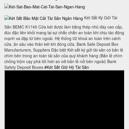
Két Sắt Ký Gửi Tài
Sản BEMC K1745 Cửa két được làm bằng thép nhũ dày cao cấp,
đúc đặc liên khối mang lại sự chắc chắn an toàn khi chịu tác động
mạnh va đập từ bên ngoài. Hệ thống 02 khoá an toàn trên cánh
cửa, ăn sâu vào thân két khi đóng cửa. Bank Safe Deposit Box
Manufacturers, Suppliers Đặc biệt Két sắt ký gửi tài sản có bản lề
chìm bên trong an toàn tài sản của quý khách hàng (Bản lề chìm
chống trộm cạy phá tốt hơn so với bản lề nổi bên ngoài) Bank
Safety Deposit Boxes
#Két Sắt Giữ Hộ Tài Sản