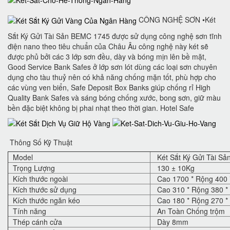
CÔNG NGHỆ SƠN •Két
Sắt Ký Gửi Tài Sản BEMC 1745 được sử dụng công nghệ sơn tĩnh
điện nano theo tiêu chuẩn của Châu Âu công nghệ này két sẽ
được phủ bởi các 3 lớp sơn đều, dày và bóng mịn lên bề mặt,
Good Service Bank Safes ở lớp sơn lót dùng các loại sơn chuyên
dụng cho tàu thuỷ nên có khả năng chống mặn tốt, phù hợp cho
các vùng ven biển, Safe Deposit Box Banks‎ giúp chống rỉ High
Quality Bank Safes và sáng bóng chống xước, bong sơn, giữ màu
bền đặc biệt không bị phai nhạt theo thời gian. Hotel Safe
Thông Số Kỹ Thuật
Model
Két Sắt Ký Gửi Tài S
Trọng Lượng
130 ± 10Kg
Kích thước ngoài
Cao 1700 * Rộng 400 
Kích thước sử dụng
Cao 310 * Rộng 380 *
Kích thước ngăn kéo
Cao 180 * Rộng 270 *
Tính năng
An Toàn Chống trộm
Thép cánh cửa
Dày 8mm