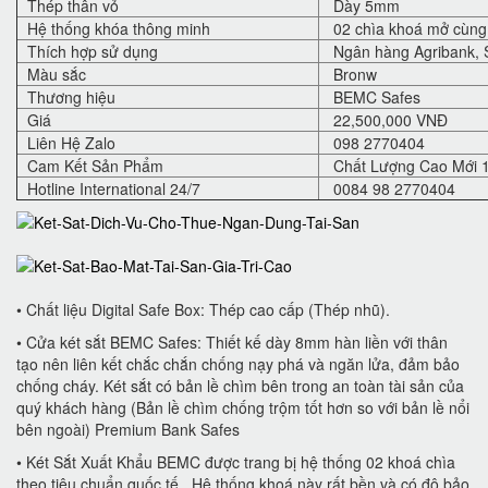
Thép thân vỏ
Dày 5mm
Hệ thống khóa thông minh
02 chìa khoá mở cùng 
Thích hợp sử dụng
Ngân hàng Agribank, S
Màu sắc
Bronw
Thương hiệu
BEMC Safes
Giá
22,500,000 VNĐ
Liên Hệ Zalo
098 2770404
Cam Kết Sản Phẩm
Chất Lượng Cao Mới 
Hotline International 24/7
0084 98 2770404
• Chất liệu Digital Safe Box: Thép cao cấp (Thép nhũ).
• Cửa két sắt BEMC Safes: Thiết kế dày 8mm hàn liền với thân
tạo nên liên kết chắc chắn chống nạy phá và ngăn lửa, đảm bảo
chống cháy. Két sắt có bản lề chìm bên trong an toàn tài sản của
quý khách hàng (Bản lề chìm chống trộm tốt hơn so với bản lề nổi
bên ngoài) Premium Bank Safes
• Két Sắt Xuất Khẩu BEMC được trang bị hệ thống 02 khoá chìa
theo tiêu chuẩn quốc tế . Hệ thống khoá này rất bền và có độ bảo