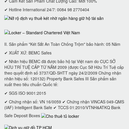
✔ Cam Kết Sản Phẩm Chất Lượng Cao: Mới 100%
✔ Hotline International 24/7: 0084 98 2770404
II. Sản phẩm "Két Sắt An Toàn Chống Trộm" bảo hành: 05 Năm
✔ XUẤT XỨ: BEMC Safes
✔ Nhãn hiệu BEMC đã được bảo hộ tại Việt nam do CỤC SỞ
HỮU TRÍ TUỆ CẤP TỪ NĂM 2009 (được Cục Sở Hữu Trí Tuệ cấp
theo quyết định số 3737/QĐ-SHTT ngày 24/2/2009 Chứng nhận
nhãn hiệu số: 120132) Property Bank Safes III Sản phẩm sản
xuất theo tiêu chuẩn Quốc tế:
✔ SGS ISO 9001:2015
✔ Chứng nhận số: VN 16/0059 ✔ Chứng nhận VINCAS 049-QMS
(IAF) Intelligent Bank Safe ✔ TCCS 01:2010/VTNH&ATKQ Bank
Safe Deposit Boxes