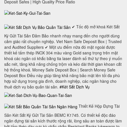
Deposit Safes | High Quality Price Ratio
✔ Tốc độ mở khoá Két Sắt
Ký Gửi Tài Sản Đảm Bảo nhanh nhạy mang đến cho người dùng
cảm giác rất chuyên nghiệp. Viet Nam Safe Deposit Box | Trusted
and Audited Suppliers ✔ Một ưu điểm nữa đó mặt ngoài được
thiết kế tấm thép INOX 304 màu vàng Gold sang trọng trên mặt
khoá các ngăn có khắc bằng tia laser đánh số thứ tự theo ý muốn
sắc nét, tăng khả năng chống trộm và kéo dài thời gian khoan cắt
hệ thống khoá. Money Safe Deposit Box | Search Money Safe
Deposit Box Điều này giúp tăng khả năng bảo mật lên tối đa phù
hợp sử dụng trong gia đình, doanh nghiệp, các ngân hàng cho
thuê dịch vụ bảo quản tài sản.
#Két Sắt Dịch Vụ
Thiết Kế Hộp Đựng Tài
Sản Két Sắt Ký Gửi Tài Sản BEMC K1745. Có thiết kế độc đáo
ngăn đựng tài sản kích thước rộng rãi, lòng sâu an toàn được làm
bởi tấm thép dày cực kỳ chắc chắn Resistant Banks lukewarm to