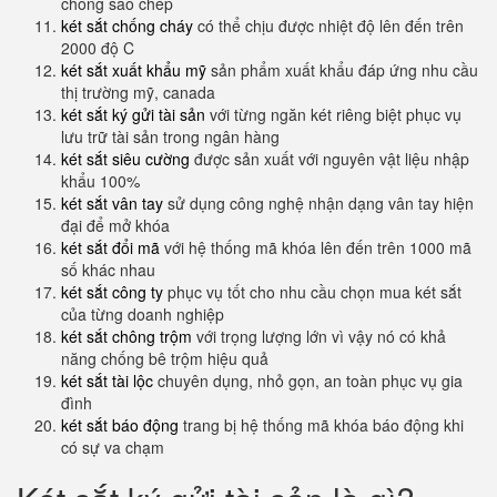
chống sao chép
két sắt chống cháy
có thể chịu được nhiệt độ lên đến trên
2000 độ C
két sắt xuất khẩu mỹ
sản phẩm xuất khẩu đáp ứng nhu cầu
thị trường mỹ, canada
két sắt ký gửi tài sản
với từng ngăn két riêng biệt phục vụ
lưu trữ tài sản trong ngân hàng
két sắt siêu cường
được sản xuất với nguyên vật liệu nhập
khẩu 100%
két sắt vân tay
sử dụng công nghệ nhận dạng vân tay hiện
đại để mở khóa
két sắt đổi mã
với hệ thống mã khóa lên đến trên 1000 mã
số khác nhau
két sắt công ty
phục vụ tốt cho nhu cầu chọn mua két sắt
của từng doanh nghiệp
két sắt chông trộm
với trọng lượng lớn vì vậy nó có khả
năng chống bê trộm hiệu quả
két sắt tài lộc
chuyên dụng, nhỏ gọn, an toàn phục vụ gia
đình
két sắt báo động
trang bị hệ thống mã khóa báo động khi
có sự va chạm