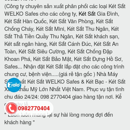
(Công ty chuyên sản xuất phân phối các loại Két Sắt
WELKO Safes cho các công ty,
Két Sắt
Gia Đình,
Két Sắt Hàn Quốc, Két Sắt Văn Phòng, Két Sắt
Chống Cháy, Két Sắt Mini, Két Sắt Thu Ngân, Két
Sắt Thả Tiền Quầy Thu Ngân, Két Sắt khách sạn,
Két sắt ngân hàng, Két Sắt Cánh Đúc, Két Sắt An
Toàn, Két Sắt Siêu Cường, Két Sắt Chống Đập
Khoan Phá, Két Sắt Bảo Mật, Két Sắt Đựng Hồ Sơ,
Safes... Nhận đặt Két Sắt lắp đặt cho các công trình
chung cư, bệnh viện.....(giá rẻ tận gốc ) Nhà Máy
Sản Xuất Két Sắt WELKO Safes & Két Bạc - Két Sắt
Xuất Khẩu Mỹ Lớn Nhất Việt Nam. Phục vụ tận tình
chu đáo 24/24: 098 2770404 giao hàng tận nơi. Kể
cả ngày lễ.
0982770404
" Luôn luôn mang lại sự hài lòng mong đợi đến
khách hàng "
back