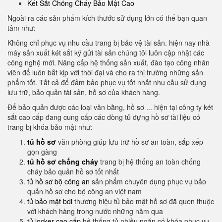
Két Sắt Chống Cháy Bảo Mật Cao
Ngoài ra các sản phẩm kích thước sử dụng lớn có thể bạn quan
tâm như:
Không chỉ phục vụ nhu cầu trang bị bảo vệ tài sản. hiện nay nhà
máy sản xuất két sắt ký gửi tài sản chúng tôi luôn cập nhật các
công nghệ mới. Nâng cấp hệ thống sản xuất, đào tạo công nhân
viên để luôn bắt kịp với thời đại và cho ra thị trường những sản
phẩm tốt. Tất cả để đảm bảo phục vụ tốt nhất nhu cầu sử dụng
lưu trữ, bảo quản tài sản, hồ sơ của khách hàng.
Để bảo quản được các loại văn bằng, hồ sơ ... hiện tại công ty két
sắt cao cấp đang cung cấp các dòng tủ đựng hồ sơ tài liệu có
trang bị khóa bảo mật như:
tủ hồ sơ
văn phòng giúp lưu trữ hồ sơ an toàn, sắp xếp
gọn gàng
tủ hồ sơ chống cháy
trang bị hệ thống an toàn chống
cháy bảo quản hồ sơ tốt nhất
tủ hồ sơ bộ công an
sản phẩm chuyên dụng phục vụ bảo
quản hồ sơ cho bộ công an việt nam
tủ bảo mật bdi
thương hiệu tủ bảo mật hồ sơ đã quen thuộc
với khách hàng trong nước những năm qua
tủ locker cao cấp
hệ thống tủ nhiều ngăn có khóa phục vụ