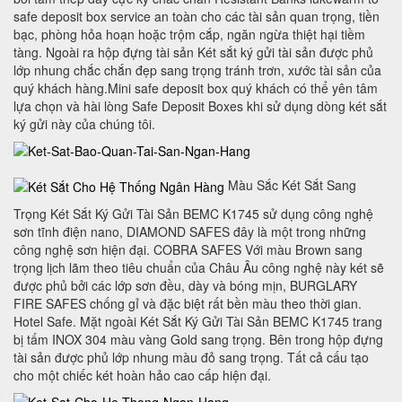
safe deposit box service an toàn cho các tài sản quan trọng, tiền
bạc, phòng hỏa hoạn hoặc trộm cắp, ngăn ngừa thiệt hại tiềm
tàng. Ngoài ra hộp đựng tài sản Két sắt ký gửi tài sản được phủ
lớp nhung chắc chắn đẹp sang trọng tránh trơn, xước tài sản của
quý khách hàng.Mini safe deposit box quý khách có thể yên tâm
lựa chọn và hài lòng Safe Deposit Boxes khi sử dụng dòng két sắt
ký gửi này của chúng tôi.
Màu Sắc Két Sắt Sang
Trọng Két Sắt Ký Gửi Tài Sản BEMC K1745 sử dụng công nghệ
sơn tĩnh điện nano, DIAMOND SAFES đây là một trong những
công nghệ sơn hiện đại. COBRA SAFES Với màu Brown sang
trọng lịch lãm theo tiêu chuẩn của Châu Âu công nghệ này két sẽ
được phủ bởi các lớp sơn đều, dày và bóng mịn, BURGLARY
FIRE SAFES chống gỉ và đặc biệt rất bền màu theo thời gian.
Hotel Safe. Mặt ngoài Két Sắt Ký Gửi Tài Sản BEMC K1745 trang
bị tấm INOX 304 màu vàng Gold sang trọng. Bên trong hộp đựng
tài sản được phủ lớp nhung màu đỏ sang trọng. Tất cả cấu tạo
cho một chiếc két hoàn hảo cao cấp hiện đại.