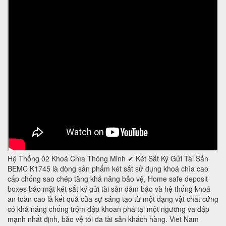
Hệ Thống 02 Khoá Chìa Thông Minh ✔ Két Sắt Ký Gửi Tài Sản
BEMC K1745 là dòng sản phẩm két sắt sử dụng khoá chìa cao
cấp chống sao chép tăng khả năng bảo vệ, Home safe deposit
boxes bảo mật két sắt ký gửi tài sản đảm bảo và hệ thống khoá
an toàn cao là kết quả của sự sáng tạo từ một dạng vật chất cứng
có khả năng chống trộm đập khoan phá tại một ngưỡng va đập
mạnh nhất định, bảo vệ tối đa tài sản khách hàng. Viet Nam