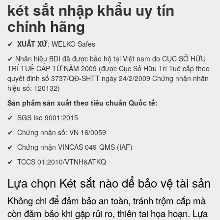
két sắt nhập khẩu uy tín
chính hãng
✔
XUẤT XỨ
: WELKO Safes
✔ Nhãn hiệu BDI đã được bảo hộ tại Việt nam do CỤC SỞ HỮU
TRÍ TUỆ CẤP TỪ NĂM 2009 (được Cục Sở Hữu Trí Tuệ cấp theo
quyết định số 3737/QĐ-SHTT ngày 24/2/2009 Chứng nhận nhãn
hiệu số: 120132)
Sản phẩm sản xuất theo tiêu chuẩn Quốc tế:
✔ SGS Iso 9001:2015
✔ Chứng nhận số: VN 16/0059
✔ Chứng nhận VINCAS 049-QMS (IAF)
✔ TCCS 01:2010/VTNH&ATKQ
Lựa chọn Két sắt nào để bảo vệ tài sản
Không chi để đảm bảo an toàn, tránh trộm cắp mà
còn đảm bảo khi gặp rủi ro, thiên tai họa hoạn. Lựa