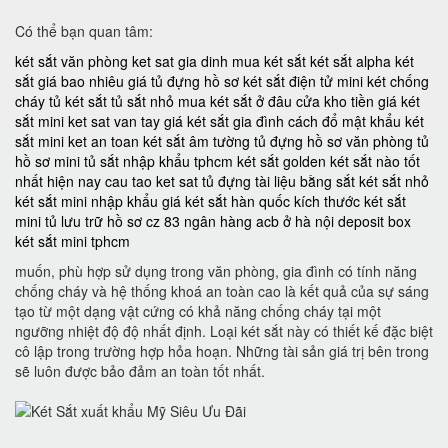
Có thể bạn quan tâm:
két sắt văn phòng
ket sat gia dinh
mua két sắt
két sắt alpha
két
sắt giá bao nhiêu
giá tủ đựng hồ sơ
két sắt điện tử mini
két chống
cháy
tủ két sắt
tủ sắt nhỏ
mua két sắt ở đâu
cửa kho tiền
giá két
sắt mini
ket sat van tay
giá két sắt gia đình
cách đổ mật khẩu két
sắt mini
ket an toan
két sắt âm tường
tủ đựng hồ sơ văn phòng
tủ
hồ sơ mini
tủ sắt nhập khẩu tphcm
két sắt golden
két sắt nào tốt
nhất hiện nay
cau tao ket sat
tủ đựng tài liệu bằng sắt
két sắt nhỏ
két sắt mini nhập khẩu
giá két sắt hàn quốc
kích thước két sắt
mini
tủ lưu trữ hồ sơ
cz 83
ngân hàng acb ở hà nội
deposit box
két sắt mini tphcm
muốn, phù hợp sử dụng trong văn phòng, gia đình có tính năng
chống cháy và hệ thống khoá an toàn cao là kết quả của sự sáng
tạo từ một dạng vật cứng có khả năng chống cháy tại một
ngưỡng nhiệt độ độ nhất định. Loại két sắt này có thiết kế đặc biệt
cô lập trong trường hợp hỏa hoạn. Những tài sản giá trị bên trong
sẽ luôn được bảo đảm an toàn tốt nhất.