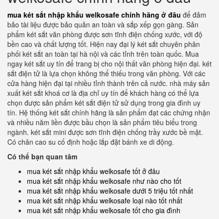
mua két sắt nhập khẩu welkosafe chính hãng ở đâu
để đảm
bảo tài liệu được bảo quản an toàn và sắp xếp gọn gàng. Sản
phẩm két sắt văn phòng được sơn tĩnh điện chống xước, với độ
bền cao và chất lượng tốt. Hiện nay đại lý két sắt chuyên phân
phối két sắt an toàn tại hà nội và các tỉnh trên toàn quốc. Mua
ngay két sắt uy tín để trang bị cho nội thất văn phòng hiện đại. két
sắt điện tử là lựa chọn không thể thiếu trong văn phòng. Với các
cửa hàng hiện đại tại nhiều tỉnh thành trên cả nước. nhà máy sản
xuất két sắt khoá cơ là địa chỉ uy tín để khách hàng có thể lựa
chọn được sản phẩm két sắt điện tử sử dụng trong gia đình uy
tín. Hệ thống két sắt chính hãng là sản phẩm đạt các chứng nhận
và nhiều năm liền được bầu chọn là sản phẩm tiêu biểu trong
ngành. két sắt mini được sơn tĩnh điện chống trầy xước bề mặt.
Có chân cao su cố định hoặc lắp đặt bánh xe di động.
Có thể bạn quan tâm
mua két sắt nhập khẩu welkosafe tốt ở đâu
mua két sắt nhập khẩu welkosafe như nào cho tốt
mua két sắt nhập khẩu welkosafe dưới 5 triệu tốt nhất
mua két sắt nhập khẩu welkosafe loại nào tốt nhất
mua két sắt nhập khẩu welkosafe tốt cho gia đình