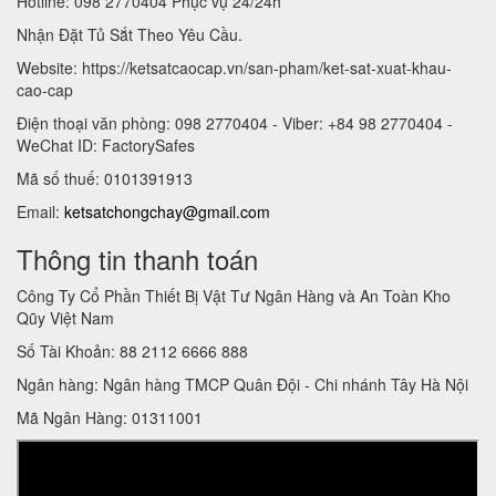
Hotline: 098 2770404 Phục vụ 24/24h
Nhận Đặt Tủ Sắt Theo Yêu Cầu.
Website: https://ketsatcaocap.vn/san-pham/ket-sat-xuat-khau-
cao-cap
Điện thoại văn phòng: 098 2770404 - Viber: +84 98 2770404 -
WeChat ID: FactorySafes
Mã số thuế: 0101391913
Email:
ketsatchongchay@gmail.com
Thông tin thanh toán
Công Ty Cổ Phần Thiết Bị Vật Tư Ngân Hàng và An Toàn Kho
Qũy Việt Nam
Số Tài Khoản: 88 2112 6666 888
Ngân hàng: Ngân hàng TMCP Quân Đội - Chi nhánh Tây Hà Nội
Mã Ngân Hàng: 01311001