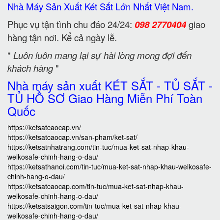
Nhà Máy Sản Xuất Két Sắt Lớn Nhất Việt Nam.
Phục vụ tận tình chu đáo 24/24:
098 2770404
giao
hàng tận nơi. Kể cả ngày lễ.
"
Luôn luôn mang lại sự hài lòng mong đợi đến
khách hàng
"
Nhà máy sản xuất KÉT SẮT - TỦ SẮT -
TỦ HỒ SƠ Giao Hàng Miễn Phí Toàn
Quốc
https://ketsatcaocap.vn/
https://ketsatcaocap.vn/san-pham/ket-sat/
https://ketsatnhatrang.com/tin-tuc/mua-ket-sat-nhap-khau-
welkosafe-chinh-hang-o-dau/
https://ketsathanoi.com/tin-tuc/mua-ket-sat-nhap-khau-welkosafe-
chinh-hang-o-dau/
https://ketsatcaocap.com/tin-tuc/mua-ket-sat-nhap-khau-
welkosafe-chinh-hang-o-dau/
https://ketsatsaigon.com/tin-tuc/mua-ket-sat-nhap-khau-
welkosafe-chinh-hang-o-dau/