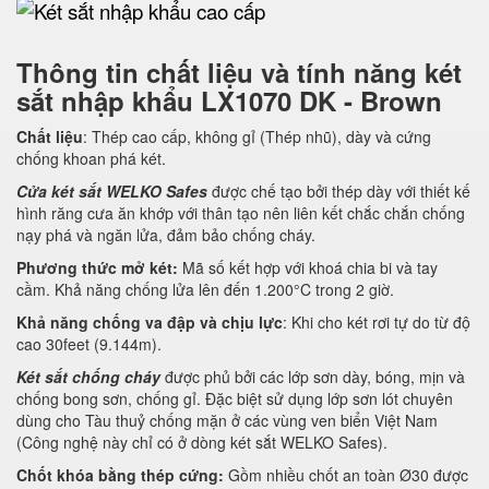
Thông tin chất liệu và tính năng két
sắt nhập khẩu LX1070 DK - Brown
Chất liệu
: Thép cao cấp, không gỉ (Thép nhũ), dày và cứng
chống khoan phá két.
Cửa két sắt WELKO Safes
được chế tạo bởi thép dày với thiết kế
hình răng cưa ăn khớp với thân tạo nên liên kết chắc chắn chống
nạy phá và ngăn lửa, đảm bảo chống cháy.
Phương thức mở két:
Mã số kết hợp với khoá chia bi và tay
cầm. Khả năng chống lửa lên đến 1.200°C trong 2 giờ.
Khả năng chống va đập và chịu lực
: Khi cho két rơi tự do từ độ
cao 30feet (9.144m).
Két sắt chống cháy
được phủ bởi các lớp sơn dày, bóng, mịn và
chống bong sơn, chống gỉ. Đặc biệt sử dụng lớp sơn lót chuyên
dùng cho Tàu thuỷ chống mặn ở các vùng ven biển Việt Nam
(Công nghệ này chỉ có ở dòng két sắt WELKO Safes).
Chốt khóa bằng thép cứng:
Gồm nhiều chốt an toàn Ø30 được