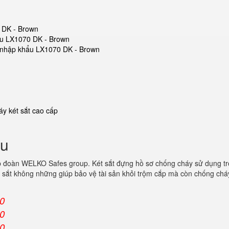
0 DK - Brown
hẩu LX1070 DK - Brown
ắt nhập khẩu LX1070 DK - Brown
y két sắt cao cấp
ẩu
p đoàn WELKO Safes group. Két sắt đựng hồ sơ chống cháy sử dụng t
 sắt không những giúp bảo vệ tài sản khỏi trộm cắp mà còn chống cháy
00
00
00