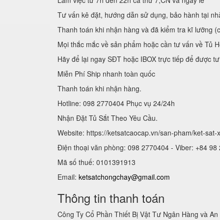
Làm việc từ 7h đến 22h cả thứ 7,CN và ngày lễ
Tư vấn kê đặt, hướng dẫn sử dụng, bảo hành tại nh
Thanh toán khi nhận hàng và đã kiểm tra kĩ lưỡng (
Mọi thắc mắc về sản phẩm hoặc cần tư vấn về Tủ H
Hãy để lại ngay SĐT hoặc IBOX trực tiếp để được tư
Miễn Phí Ship nhanh toàn quốc
Thanh toán khi nhận hàng.
Hotline: 098 2770404 Phục vụ 24/24h
Nhận Đặt Tủ Sắt Theo Yêu Cầu.
Website: https://ketsatcaocap.vn/san-pham/ket-sat
Điện thoại văn phòng: 098 2770404 - Viber: +84 98
Mã số thuế: 0101391913
Email:
ketsatchongchay@gmail.com
Thông tin thanh toán
Công Ty Cổ Phần Thiết Bị Vật Tư Ngân Hàng và An