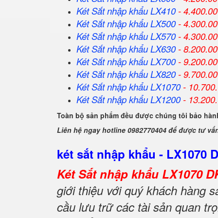
Két Sắt
nhập khẩu
LX410
- 4.400.0
Két Sắt
nhập khẩu
LX500
- 4.300.0
Két Sắt
nhập khẩu
LX570
- 4.300.0
Két Sắt
nhập khẩu
LX630
- 8.200.0
Két Sắt
nhập khẩu
LX700
- 9.200.0
Két Sắt
nhập khẩu
LX820
- 9.700.0
Két Sắt
nhập khẩu
LX1070
- 10.700
Két Sắt
nhập khẩu
LX1200
- 13.200
Toàn bộ sản phẩm đều được chúng tôi bảo hành
Liên hệ ngay hotline 0982770404 để được tư vấ
két sắt nhập khẩu - LX1070 
Két Sắt nhập khẩu LX1070 D
giới thiệu với quý khách hàng
cầu lưu trữ các tài sản quan trọ