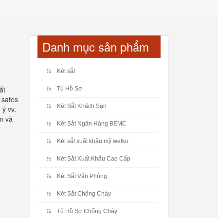
Danh mục sản phẩm
Két sắt
ắt
Tủ Hồ Sơ
 safes
Két Sắt Khách Sạn
 ý vv.
ản và
Két Sắt Ngân Hàng BEMC
Két sắt xuất khẩu mỹ welko
Két Sắt Xuất Khẩu Cao Cấp
Két Sắt Văn Phòng
Két Sắt Chống Cháy
Tủ Hồ Sơ Chống Cháy