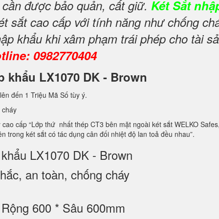
y cần được bảo quản, cất giữ.
Két Sắt nhậ
ét sắt cao cấp với tính năng như chống ch
ập khẩu khi xâm phạm trái phép cho tài s
tline: 0982770404
hập khẩu LX1070 DK - Brown
lên đến 1 Triệu Mã Số tùy ý.
 cháy
 cao cấp “Lớp thứ nhất thép CT3 bên mặt ngoài két sắt WELKO Safes, 
 3 bên trong két sắt có tác dụng cân đối nhiệt độ lan toả đều nhau”.
p khẩu LX1070 DK - Brown
ắc, an toàn, chống cháy
* Rộng 600 * Sâu 600mm