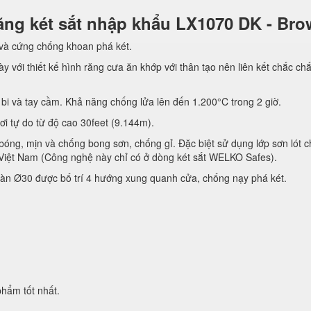
 năng két sắt nhập khẩu LX1070 DK - Br
 và cứng chống khoan phá két.
y với thiết kế hình răng cưa ăn khớp với thân tạo nên liên kết chắc ch
bi và tay cầm. Khả năng chống lửa lên đến 1.200°C trong 2 giờ.
rơi tự do từ độ cao 30feet (9.144m).
bóng, mịn và chống bong sơn, chống gỉ. Đặc biệt sử dụng lớp sơn lót 
Việt Nam (Công nghệ này chỉ có ở dòng két sắt WELKO Safes).
àn Ø30 được bố trí 4 hướng xung quanh cửa, chống nạy phá két.
hẩm tốt nhất.