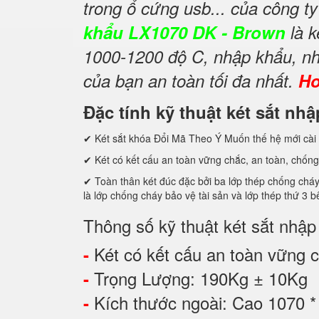
trong ổ cứng usb... của công t
khẩu LX1070 DK - Brown
là k
1000-1200 độ C, nhập khẩu, nh
của bạn an toàn tối đa nhất.
Ho
Đặc tính kỹ thuật két sắt n
✔ Két sắt khóa Đổi Mã Theo Ý Muốn thế hệ mới cài 
✔ Két có kết cấu an toàn vững chắc, an toàn, chống
✔ Toàn thân két đúc đặc bởi ba lớp thép chống cháy
là lớp chống cháy bảo vệ tài sản và lớp thép thứ
Thông số kỹ thuật két sắt nhậ
Két có kết cấu an toàn vững ch
-
Trọng Lượng: 190Kg ± 10Kg
-
Kích thước ngoài: Cao 1070 
-