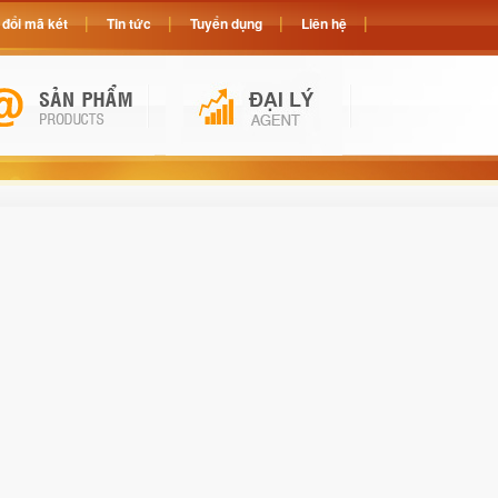
đổi mã két
Tin tức
Tuyển dụng
Liên hệ