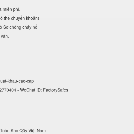
à miễn phí.
có thể chuyển khoản)
ồ Sơ chống cháy nổ.
 vấn.
-xuat-khau-cao-cap
 2770404 - WeChat ID: FactorySafes
 Toàn Kho Qũy Việt Nam